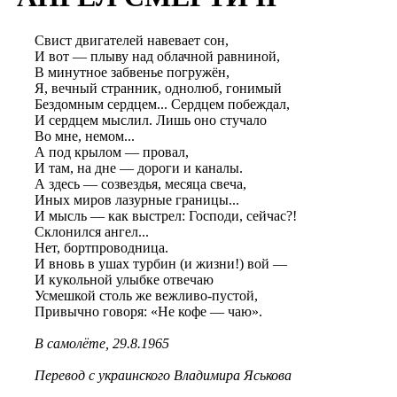
Свист двигателей навевает сон,
И вот — плыву над облачной равниной,
В минутное забвенье погружён,
Я, вечный странник, однолюб, гонимый
Бездомным сердцем... Сердцем побеждал,
И сердцем мыслил. Лишь оно стучало
Во мне, немом...
А под крылом — провал,
И там, на дне — дороги и каналы.
А здесь — созвездья, месяца свеча,
Иных миров лазурные границы...
И мысль — как выстрел: Господи, сейчас?!
Склонился ангел...
Нет, бортпроводница.
И вновь в ушах турбин (и жизни!) вой —
И кукольной улыбке отвечаю
Усмешкой столь же вежливо-пустой,
Привычно говоря: «Не кофе — чаю».
В самолёте, 29.8.1965
Перевод с украинского Владимира Яськова