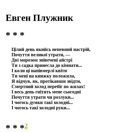
Евген Плужник
* * *
Цілий день якийсь непевний настрій,
Почуття великої утрати, —
Дві морозом знівечені айстрі
Ти з садка принесла до кімнати...
І коли ці напівмерлі квіти
Ти мені на книжку положила,
Я відчув, як, протікавши звідти,
Смертний холод перебіг по жилах!
І весь день гнітить мене сьогодні
Почуття утрати чи розлуки...
І чогось думки такі холодні...
І чогось такі холодні руки...
2
* * *