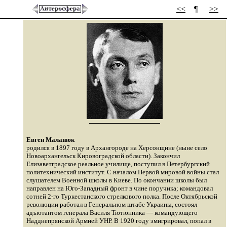
<<
¶
>>
Евген Маланюк
родился в 1897 году в Архангороде на Херсонщине (ныне село
Новоархангельск Кировоградской области). Закончил
Елизаветградское реальное училище, поступил в Петербургский
политехнический институт. С началом Первой мировой войны стал
слушателем Военной школы в Киеве. По окончании школы был
направлен на Юго-Западный фронт в чине поручика; командовал
сотней 2-го Туркестанского стрелкового полка. После Октябрьской
революции работал в Генеральном штабе Украины, состоял
адъютантом генерала Василя Тютюнника — командующего
Надднепрянской Армией УНР. В 1920 году эмигрировал, попал в