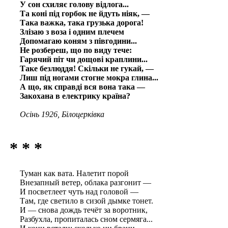
У сон схиляє голову відлога...
Та коні під горбок не йдуть ніяк, —
Така важка, така грузька дорога!
Злізаю з воза і одним плечем
Допомагаю коням з півгодини...
Не розбереш, що по виду тече:
Гарячий піт чи дощові краплини...
Таке безлюддя! Скільки не гукай, —
Лиш під ногами стогне мокра глина...
А що, як справді вся вона така —
Закохана в електрику країна?
Осінь 1926, Білоцерківка
* * *
Туман как вата. Налетит порой
Внезапный ветер, облака разгонит —
И посветлеет чуть над головой —
Там, где светило в сизой дымке тонет.
И — снова дождь течёт за воротник,
Разбухла, пропиталась сном сермяга...