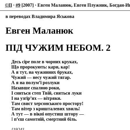
©П
·
#9
[2007] · Евген Маланюк, Евген Плужник, Богдан-И
в переводах Владимира Яськова
Евген Маланюк
ПІД ЧУЖИМ НЕБОМ. 2
Десь сіре поле в чорних круках,
Що пророкують: кари, кар!
А я тут, на чужинних бруках,
Чужий — несу чужий тягар.
А я на полум’ї розлуки
Назавше спалюю роки,
І сниться степ Твій, сняться луки
І на узгір’ях — вітряки.
Там свист херсонського простору!
Там вітер з кришталевих хвиль!
А тут — в вікні опустиш штору —
І
п’єш самотній, смертний біль.
[1924]