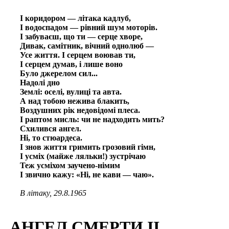
І коридором — літака кадлуб,
І водоспадом — рівний шум моторів.
І забуваєш, що ти — серце хворе,
Дивак, самітник, вічний однолюб —
Усе життя. I серцем воював ти,
І серцем думав, і лише воно
Було джерелом сил...
Надолі дно
Землі: оселі, вулиці та авта.
А над тобою нежива блакить,
Воздушних рік недовідомі плеса.
І раптом мисль: чи не надходить мить?
Схилився ангел.
Ні, то стюардеса.
І знов життя гримить грозовий гімн,
І усміх (майже ляльки!) зустрічаю
Теж усміхом заучено-німим
І звично кажу: «Ні, не кави — чаю».
В літаку, 29.8.1965
АНГЕЛ СМЕРТИ II