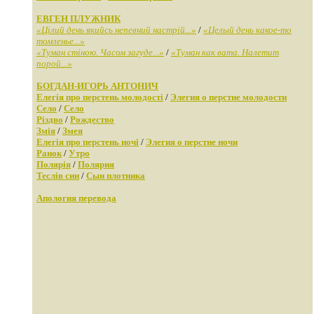
ЕВГЕН ПЛУЖНИК
«Цілий день якийсь непевний настрій...»
/
«Целый день какое-то
томленье...»
«Туман стіною. Часом загуде...»
/
«Туман как вата. Налетит
порой...»
БОГДАН-ИГОРЬ АНТОНИЧ
Елегія про перстень молодості
/
Элегия о перстне молодости
Село
/
Село
Різдво
/
Рождество
Змія
/
Змея
Елегія про перстень ночі
/
Элегия о перстне ночи
Ранок
/
Утро
Полярія
/
Полярия
Теслів син
/
Сын плотника
Апология перевода