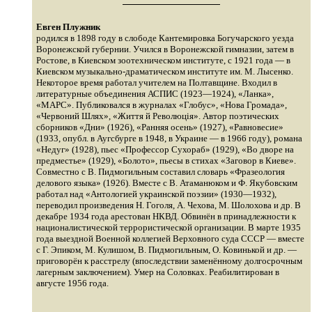
Евген Плужник
родился в 1898 году в слободе Кантемировка Богучарского уезда
Воронежской губернии. Учился в Воронежской гимназии, затем в
Ростове, в Киевском зоотехническом институте, с 1921 года — в
Киевском музыкально-драматическом институте им. М. Лысенко.
Некоторое время работал учителем на Полтавщине. Входил в
литературные объединения АСПИС (1923—1924), «Ланка»,
«МАРС». Публиковался в журналах «Глобус», «Нова Громада»,
«Червоний Шлях», «Життя й Революція». Автор поэтических
сборников «Дни» (1926), «Ранняя осень» (1927), «Равновесие»
(1933, опубл. в Аугсбурге в 1948, в Украине — в 1966 году), романа
«Недуг» (1928), пьес «Профессор Сухораб» (1929), «Во дворе на
предместье» (1929), «Болото», пьесы в стихах «Заговор в Киеве».
Совместно с В. Пидмогильным составил словарь «Фразеология
делового языка» (1926). Вместе с В. Атаманюком и Ф. Якубовским
работал над «Антологией украинской поэзии» (1930—1932),
переводил произведения Н. Гоголя, А. Чехова, М. Шолохова и др. В
декабре 1934 года арестован НКВД. Обвинён в принадлежности к
националистической террористической организации. В марте 1935
года выездной Военной коллегией Верховного суда СССР — вместе
с Г. Эпиком, М. Кулишом, В. Пидмогильным, О. Ковинькой и др. —
приговорён к расстрелу (впоследствии заменённому долгосрочным
лагерным заключением). Умер на Соловках. Реабилитирован в
августе 1956 года.