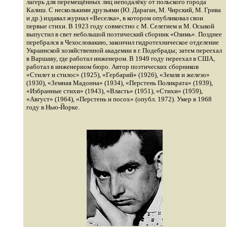
лагерь для перемещённых лиц неподалёку от польского города
Кaлиш. С несколькими друзьями (Ю. Дараган, М. Чирский, М. Грива
и др.) издавал журнал «Веселка», в котором опубликовал свои
первые стихи. В 1923 году совместно с М. Селегием и М. Осыкой
выпустил в свет небольшой поэтический сборник «Озимь». Позднее
перебрался в Чехословакию, закончил гидротехническое отделение
Украинской хозяйственной академии в г. Подебрады; затем переехал
в Варшаву, где работал инженером. В 1949 году переехал в США,
работал в инженерном бюро. Автор поэтических сборников
«Стилет и стилос» (1925), «Гербарий» (1926), «Земля и железо»
(1930), «Земная Мадонна» (1934), «Перстень Поликрата» (1939),
«Избранные стихи» (1943), «Власть» (1951), «Стихи» (1959),
«Август» (1964), «Перстень и посох» (опубл. 1972). Умер в 1968
году в Нью-Йорке.