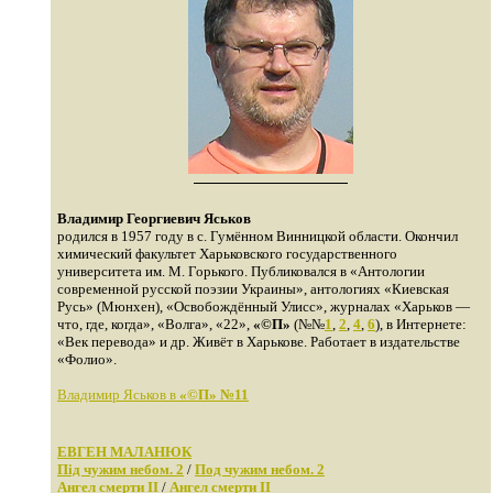
Владимир Георгиевич Яськов
родился в 1957 году в с. Гумённом Винницкой области. Окончил
химический факультет Харьковского государственного
университета им. М. Горького. Публиковался в «Антологии
современной русской поэзии Украины», антологиях «Киевская
Русь» (Мюнхен), «Освобождённый Улисс», журналах «Харьков —
что, где, когда», «Волга», «22»,
«©П»
(№№
1
,
2
,
4
,
6
), в Интернете:
«Век перевода» и др. Живёт в Харькове. Работает в издательстве
«Фолио».
Владимир Яськов в
«©П» №11
ЕВГЕН МАЛАНЮК
Під чужим небом. 2
/
Под чужим небом. 2
Ангел смерти II
/
Ангел смерти II