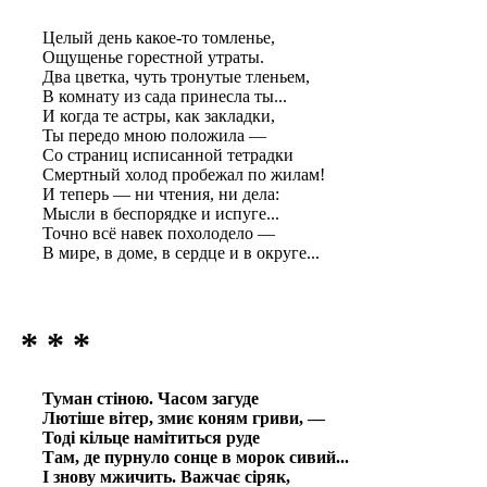
Целый день какое-то томленье,
Ощущенье горестной утраты.
Два цветка, чуть тронутые тленьем,
В комнату из сада принесла ты...
И когда те астры, как закладки,
Ты передо мною положила —
Со страниц исписанной тетрадки
Смертный холод пробежал по жилам!
И теперь — ни чтения, ни дела:
Мысли в беспорядке и испуге...
Точно всё навек похолодело —
В мире, в доме, в сердце и в округе...
* * *
Туман стіною. Часом загуде
Лютіше вітер, змиє коням гриви, —
Тоді кільце намітиться руде
Там, де пурнуло сонце в морок сивий...
І знову мжичить. Важчає сіряк,