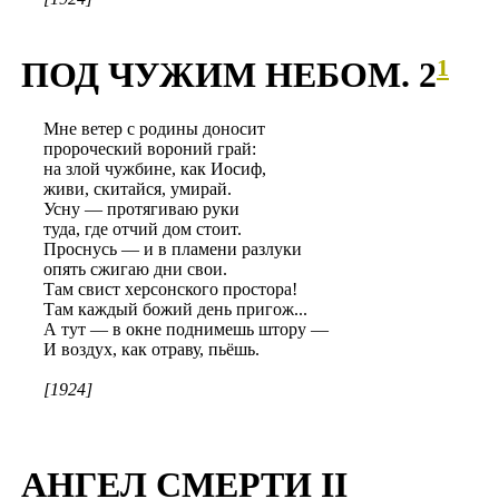
1
ПОД ЧУЖИМ НЕБОМ. 2
Мне ветер с родины доносит
пророческий вороний грай:
на злой чужбине, как Иосиф,
живи, скитайся, умирай.
Усну — протягиваю руки
туда, где отчий дом стоит.
Проснусь — и в пламени разлуки
опять сжигаю дни свои.
Там свист херсонского простора!
Там каждый божий день пригож...
А тут — в окне поднимешь штору —
И воздух, как отраву, пьёшь.
[1924]
АНГЕЛ СМЕРТИ II