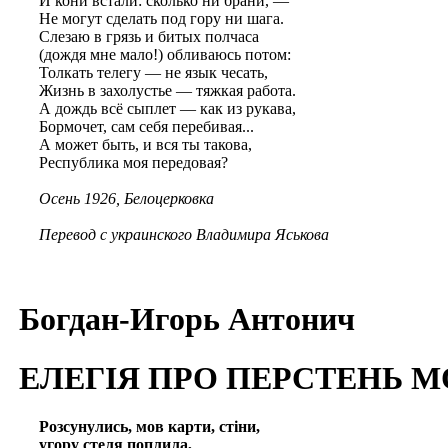
И кони встали: сколько ни брани, —
Не могут сделать под гору ни шага.
Слезаю в грязь и битых полчаса
(дождя мне мало!) обливаюсь потом:
Толкать телегу — не язык чесать,
Жизнь в захолустье — тяжкая работа.
А дождь всё сыплет — как из рукава,
Бормочет, сам себя перебивая...
А может быть, и вся ты такова,
Республика моя передовая?
Осень 1926, Белоцерковка
Перевод с украинского Владимира Яськова
Богдан-Игорь Антонич
ЕЛЕГІЯ ПРО ПЕРСТЕНЬ 
Розсунулись, мов карти, стіни,
угору стеля поплила,