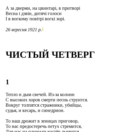
А за дверми, на цвинтарi, в притворi
Весна i дзвiн, дитячi голоси
I в вогкому повiтрi вогкi зорi.
2
26 вересня 1921 р.
ЧИСТЫЙ ЧЕТВЕРГ
1
Тепло и дым свечей. Из-за колонн
С высоких хоров смерти песнь струится.
Вокруг толпятся стражники, убийцы,
судья, и кесарь, и синедрион.
То наш дрожит в зеницах приговор,
То нас предостеречь петух стремится,
Для нас на площади костёр дымится