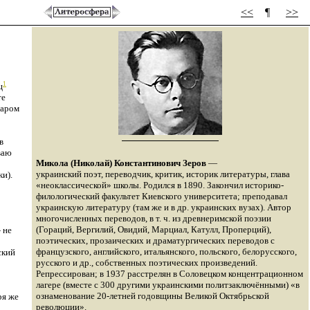
<<
¶
>>
1
ц
те
жаром
в
ваю
Микола (Николай) Константинович Зеров
—
украинский поэт, переводчик, критик, историк литературы, глава
и).
«неоклассической» школы. Родился в 1890. Закончил историко-
филологический факультет Киевского университета; преподавал
украинскую литературу (там же и в др. украинских вузах). Автор
многочисленных переводов, в т. ч. из древнеримской поэзии
(Гораций, Вергилий, Овидий, Марциал, Катулл, Проперций),
 не
поэтических, прозаических и драматургических переводов с
французского, английского, итальянского, польского, белорусского,
ский
русского и др., собственных поэтических произведений.
Репрессирован; в 1937 расстрелян в Соловецком концентрационном
лагере (вместе с 300 другими украинскими политзаключёнными) «в
ознаменование 20-летней годовщины Великой Октябрьской
ря же
революции».
.