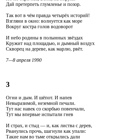
Дай претерпеть глумленье и позор.
Так вот в чём правда четырёх историй!
Взгляни в окно: волнуется как море
Вокруг костра голов водоворот
И небо родины в полынных звёздах
Кружит над площадью, и дымный воздух
Скворец на дереве, как марлю, рвёт.
7—8 апреля 1990
3
Огни и дым. И шёпот. И напев
Невыразимой, неземной печали.
Тут нас навек со скорбью повенчали,
Тут мы впервые испытали гнев
И страх, и стыд — и, как листва с дерев,
Рванулись прочь, шагнули как упали:
Такие нам во тьме открылись дали