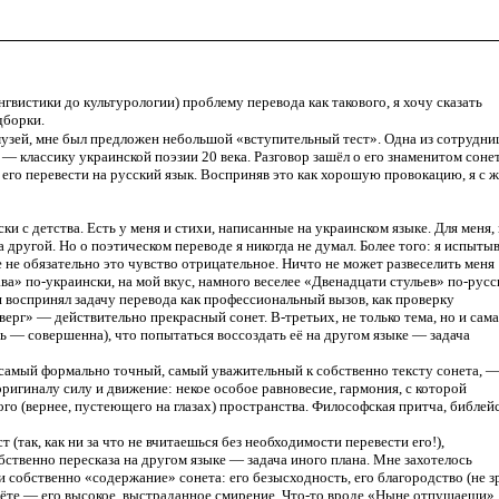
гвистики до культурологии) проблему перевода как такового, я хочу сказать
дборки.
 музей, мне был предложен небольшой «вступительный тест». Одна из сотрудни
 классику украинской поэзии 20 века. Разговор зашёл о его знаменитом соне
 его перевести на русский язык. Восприняв это как хорошую провокацию, я с 
ки с детства. Есть у меня и стихи, написанные на украинском языке. Для меня, 
а другой. Но о поэтическом переводе я никогда не думал. Более того: я испыты
не обязательно это чувство отрицательное. Ничто не может развеселить меня
а» по-украински, на мой вкус, намного веселее «Двенадцати стульев» по-русск
я воспринял задачу перевода как профессиональный вызов, как проверку
ерг» — действительно прекрасный сонет. В-третьих, не только тема, но и сама
ть — совершенна), что попытаться воссоздать её на другом языке — задача
, самый формально точный, самый уважительный к собственно тексту сонета, —
 оригиналу силу и движение: некое особое равновесие, гармония, с которой
о (вернее, пустеющего на глазах) пространства. Философская притча, библей
(так, как ни за что не вчитаешься без необходимости перевести его!),
обственно пересказа на другом языке — задача иного плана. Мне захотелось
и собственно «содержание» сонета: его безысходность, его благородство (не з
чёте — его высокое, выстраданное смирение. Что-то вроде «Ныне отпущаеши»..