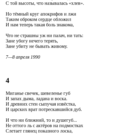
С той высоты, что называлась «хлев».
Но тёмный круг апокрифов и лжи
Таким оброком сердце обложил
И нам теперь такая боль знакома,
Что не страшны уж ни палач, ни тать:
Зане убогу нечего терять,
Зане убиту не бывать живому.
7—8 апреля 1990
4
Миганье свечек, шевеленье губ
И запах дыма, ладана и воска.
И древних стен сыпучая извёстка,
И царских врат потрескавшийся дуб.
И что ни ближний, то и душегуб...
Не оттого ль с актёров на подмостках
Слетает глянец показного лоска,