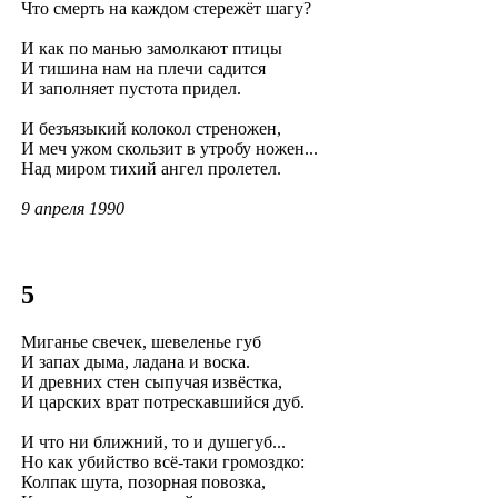
Что смерть на каждом стережёт шагу?
И как по манью замолкают птицы
И тишина нам на плечи садится
И заполняет пустота придел.
И безъязыкий колокол стреножен,
И меч ужом скользит в утробу ножен...
Над миром тихий ангел пролетел.
9 апреля 1990
5
Миганье свечек, шевеленье губ
И запах дыма, ладана и воска.
И древних стен сыпучая извёстка,
И царских врат потрескавшийся дуб.
И что ни ближний, то и душегуб...
Но как убийство всё-таки громоздко:
Колпак шута, позорная повозка,