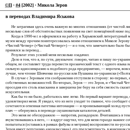
©П
·
#4
[2002] · Микола Зеров
в переводах Владимира Яськова
Не затрагивая здесь очень важную во многих отношениях (от чистой лин
несколько слов об обстоятельствах появления на свет помещённой ниже по
Когда в 1990-м г. я оформлялся на работу в Харьковский литературный
музея между прочим поинтересовалась моим отношением к Миколе Зерову —
«Чистий Четвер» («Чистый Четверг») — и о том, что замечательно было бы
принялся за перевод...
Результат этих усилий меня несколько озадачил.
Дело в том, что я, по сути, двуязычен: говорю, читаю и пишу по-украинс
общем, не составляет труда перевести прозаический текст с одного языка н
сильную идиосинкразию к подобного рода предприятию, — впрочем, вовсе 
лучше, чем чтение Шевченко по-русски или Пушкина по-украински («Полтав
В случае с Зеровым эти соображения отступили в сторону: во-первых, 
собственных возможностей. Во-вторых, Зеров — это Зеров, и «Чистый Четв
просодия его столь изысканна и завершена (не беру на себя смелость сказа
искусительная.
Как бы то ни было, работалось мне легко. Но первый вариант перевода
удовлетворил меня. Я увидел, что из него уходит то главное, что сообщает
сочетаются огненная патетика интонации — и пронизывающий холод пустог
плач — обернулись в переводе скушноватым каталогом деталей.
Это меня не обескуражило — напротив, раззадорило. Вчитавшись в текст 
вчувствовавшись в него, — я вдруг ощутил, что для меня гораздо важнее с
попытаться (оставаясь в рамках фабулы и метрики) воспроизвести по-русск
Зеров имеет репутацию «неоклассика»), его предсмертность, в конечном с