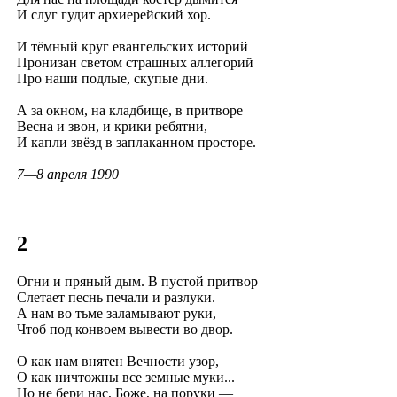
И слуг гудит архиерейский хор.
И тёмный круг евангельских историй
Пронизан светом страшных аллегорий
Про наши подлые, скупые дни.
А за окном, на кладбище, в притворе
Весна и звон, и крики ребятни,
И капли звёзд в заплаканном просторе.
7—8 апреля 1990
2
Огни и пряный дым. В пустой притвор
Слетает песнь печали и разлуки.
А нам во тьме заламывают руки,
Чтоб под конвоем вывести во двор.
О как нам внятен Вечности узор,
О как ничтожны все земные муки...
Но не бери нас, Боже, на поруки —