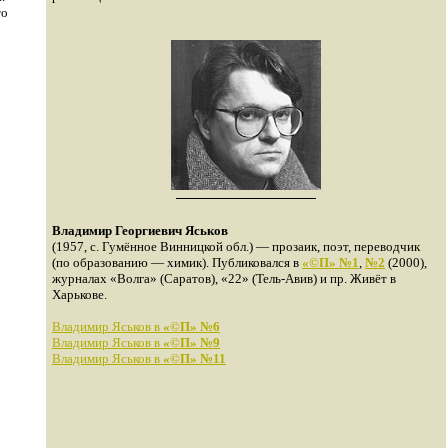
то
Владимир Георгиевич Яськов
(1957, с. Гумённое Винницкой обл.) — прозаик, поэт, переводчик
(по образованию — химик). Публиковался в
«©П» №1
,
№2
(2000),
журналах «Волга» (Саратов), «22» (Тель-Авив) и пр. Живёт в
Харькове.
Владимир Яськов в
«©П» №6
Владимир Яськов в
«©П» №9
Владимир Яськов в
«©П» №11