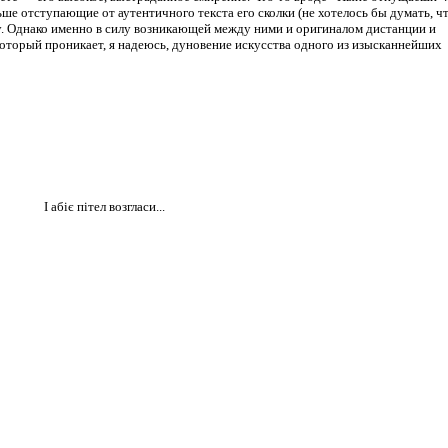
ше отступающие от аутентичного текста его сколки (не хотелось бы думать, ч
огу. Однако именно в силу возникающей между ними и оригиналом дистанции и
 который проникает, я надеюсь, дуновение искусства одного из изысканнейших
I абiє пiтел возгласи...