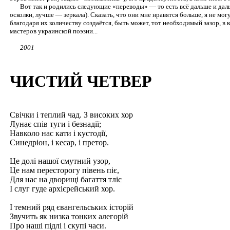
Вот так и родились следующие «переводы» — то есть всё дальше и даль
осколки, лучше — зеркала). Сказать, что они мне нравятся больше, я не м
благодаря их количеству создаётся, быть может, тот необходимый зазор, в
мастеров украинской поэзии...
2001
ЧИСТИЙ ЧЕТВЕР
Свiчки i теплий чад. З високих хор
Лунає спiв туги i безнадiї;
Навколо нас кати i кустодiї,
Синедрiон, i кесар, i претор.
Це долi нашої смутний узор,
Це нам пересторогу пiвень пiє,
Для нас на дворищi багаття тлiє
I слуг гуде архiєрейський хор.
I темний ряд євангельських iсторiй
Звучить як низка тонких алегорiй
Про нашi пiдлi i скупi часи.