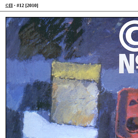
©П
· #12 [2010]