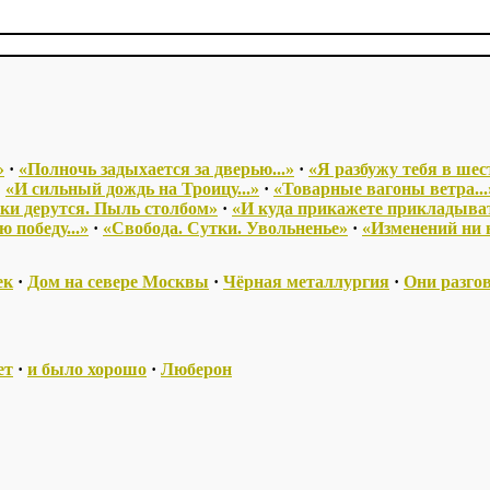
»
·
«Полночь задыхается за дверью...»
·
«Я разбужу тебя в шест
·
«И сильный дождь на Троицу...»
·
«Товарные вагоны ветра...
ки дерутся. Пыль столбом»
·
«И куда прикажете прикладыва
 победу...»
·
«Свобода. Сутки. Увольненье»
·
«Изменений ни 
ек
·
Дом на севере Москвы
·
Чёрная металлургия
·
Они разго
ет
·
и было хорошо
·
Люберон