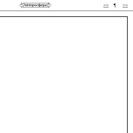
<<
¶
>>