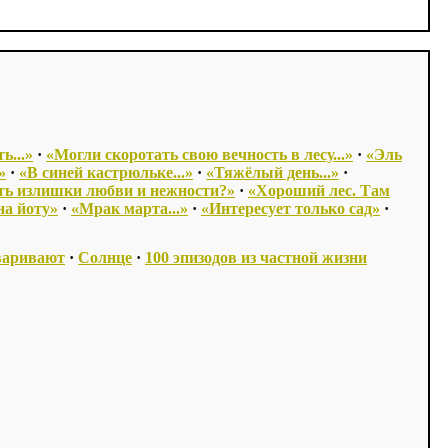
ь...»
·
«Могли скоротать свою вечность в лесу...»
·
«Эль
»
·
«В синей кастрюльке...»
·
«Тяжёлый день...»
·
ть излишки любви и нежности?»
·
«Хороший лес. Там
на йоту»
·
«Мрак марта...»
·
«Интересует только сад»
·
варивают
·
Солнце
·
100 эпизодов из частной жизни