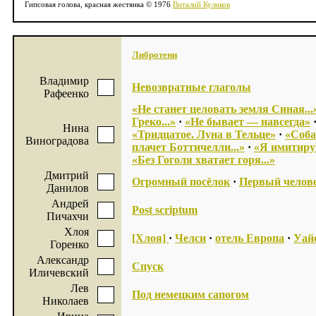
Гипсовая голова, красная жестянка © 1976
Виталий Куликов
Либротени
Владимир
Невозвратные глаголы
Рафеенко
«Не станет целовать земля Синая...
Греко...»
·
«Не бывает — навсегда»
Нина
«Тридцатое. Луна в Тельце»
·
«Соба
Виноградова
плачет Боттичелли...»
·
«Я имитирую
«Без Гоголя хватает горя...»
Дмитрий
Огромный посёлок
·
Первый челов
Данилов
Андрей
Post scriptum
Пичахчи
Хлоя
[Хлоя]
·
Челси
·
отель Европа
·
Уай
Горенко
Александр
Спуск
Иличевский
Лев
Под немецким сапогом
Николаев