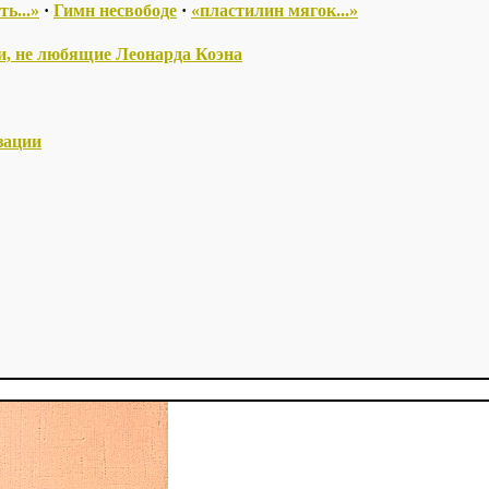
ть...»
·
Гимн несвободе
·
«пластилин мягок...»
, не любящие Леонарда Коэна
зации