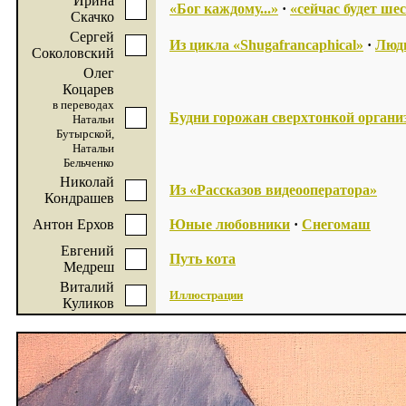
Ирина
«Бог каждому...»
·
«сейчас будет шес
Скачко
Сергей
Из цикла «Shugafrancaphical»
·
Люди
Соколовский
Олег
Коцарев
в переводах
Будни горожан сверхтонкой органи
Натальи
Бутырской,
Натальи
Бельченко
Николай
Из «Рассказов видеооператора»
Кондрашев
Антон Ерхов
Юные любовники
·
Снегомаш
Евгений
Путь кота
Медреш
Виталий
Иллюстрации
Куликов