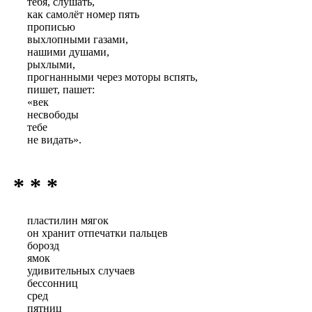
тебя, слушать,
как самолёт номер пять
прописью
выхлопными газами,
нашими душами,
рыхлыми,
прогнанными через моторы вспять,
пишет, пашет:
«век
несвободы
тебе
не видать».
* * *
пластилин мягок
он хранит отпечатки пальцев
борозд
ямок
удивительных случаев
бессонниц
сред
пятниц