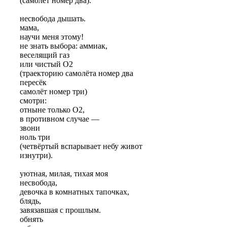
(самолёт номер два).
несвобода дышать.
мама,
научи меня этому!
не знать выбора: аммиак,
веселящий газ
или чистый O2
(траекторию самолёта номер два
пересёк
самолёт номер три)
смотри:
отныне только O2,
в противном случае —
звони
ноль три
(четвёртый вспарывает небу живот
изнутри).
уютная, милая, тихая моя
несвобода,
девочка в комнатных тапочках,
блядь,
завязавшая с прошлым.
обнять