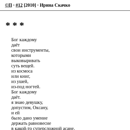
©П
·
#12
[2010] · Ирина Скачко
* * *
Бог каждому
даёт
свои инструменты,
которыми
выковыривать
суть вещей.
из космоса
или книг,
из ушей,
из-под ногтей.
Бог каждому
даёт.
я знаю девушку,
допустим, Оксану,
и ей
было дано умение
держать равновесие
в какой-то суперсложной асане,