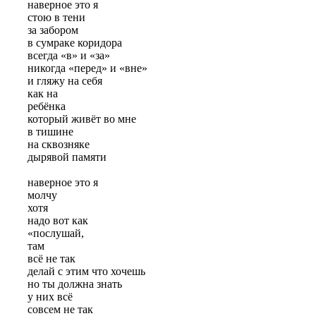
наверное это я
стою в тени
за забором
в сумраке коридора
всегда «в» и «за»
никогда «перед» и «вне»
и гляжу на себя
как на
ребёнка
который живёт во мне
в тишине
на сквозняке
дырявой памяти
наверное это я
молчу
хотя
надо вот как
«послушай,
там
всё не так
делай с этим что хочешь
но ты должна знать
у них всё
совсем не так