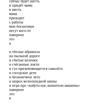
сейчас будет шесть
и придёт мама
в шесть
мама
приходит
с работы
мои босоножки
несут кого-то
наверное
это
я
и тёплые абрикосы
на пыльной дороге
и сбитые коленки
и счёсанные локти
и гул приземляющегося самолёта
и соседские дети
и бесконечное лето
и шорох велосипедной шины
и игра про «кабуто-нас-захватили-машины»
наверное
это
я