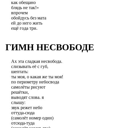
как обещано
блядь не так!»
впрочем
обойдусь без мата
ей до него жить
ещё года три.
ГИМН НЕСВОБОДЕ
Ах эта сладкая несвобода.
слизывать её с губ,
шептать:
ты моя, о какая же ты моя!
по периметру небосвода
самолёты рисуют
решётки,
выводят слова. я
слышу:
звук режет небо
оттуда-сюда
(самолёт номер один)
отсюда-туда