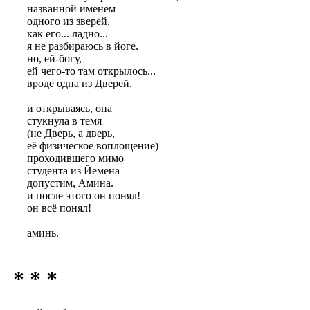
названной именем
одного из зверей,
как его... ладно...
я не разбираюсь в йоге.
но, ей-богу,
ей чего-то там открылось...
вроде одна из Дверей.
и открываясь, она
стукнула в темя
(не Дверь, а дверь,
её физическое воплощение)
проходившего мимо
студента из Йемена
допустим, Амина.
и после этого он понял!
он всё понял!
аминь.
* * *