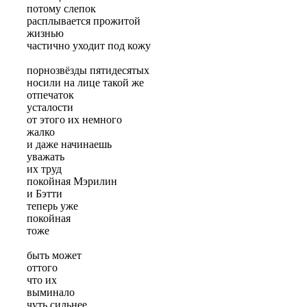
потому слепок
расплывается прожитой
жизнью
частично уходит под кожу
порнозвёзды пятидесятых
носили на лице такой же
отпечаток
усталости
от этого их немного
жалко
и даже начинаешь
уважать
их труд
покойная Мэрилин
и Бэтти
теперь уже
покойная
тоже
быть может
оттого
что их
выминало
чуть сильнее