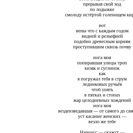
прерывая свой ход
по лодыжке
смолоду истёртой голенищем ки
вот
вены что с каждым годом
видней и рельефней
подобно древесным корням
проступившим сквозь почву
нога моя
попиравшая улицы троп
кизяк и суглинок
как
я погружал тебя в струм
ледниковых ручьёв
чтоб унять
в пятках и стопах
жар целодневных хождений
нога моя
вездеизведавшая — от самого до са
уст касание женских —
везло же тебе
Нарцисс — скажут —