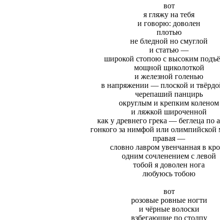
вот
я гляжу на тебя
и говорю: доволен
плотью
не бледной но смуглой
и статью —
широкой стопою с высоким подъ
мощной щиколоткой
и железной голенью
в напряжении — плоской и твёрдо
черепаший панцирь
округлым и крепким коленом
и ляжкой широченной
как у древнего грека — беглеца по 
гонкого за нимфой или олимпийской
правая —
словно лавром увенчанная в кр
одним сочленением с левой
тобой я доволен нога
любуюсь тобою
вот
розовые ровные ногти
и чёрные волоски
взбегающие по столпу