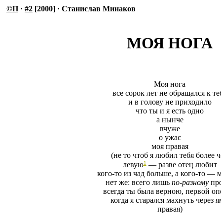
©П
·
#2
[2000] · Станислав Минаков
МОЯ НОГА
Моя нога
все сорок лет не обращался к те
и в голову не приходило
что ты и я есть одно
а нынче
вчуже
о ужас
моя правая
(не то чтоб я любил тебя более 
1
левую
— разве отец любит
кого-то из чад больше, а кого-то —
нет же: всего лишь
по-разному
пр
всегда ты была верною, первой о
когда я старался махнуть через я
правая)