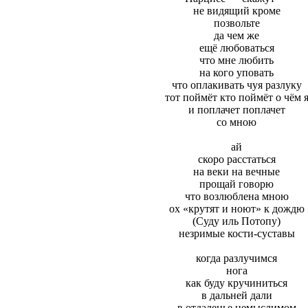
не видящий кроме
позвольте
да чем же
ещё любоваться
что мне любить
на кого уповать
что оплакивать чуя разлуку
тот поймёт кто поймёт о чём 
и поплачет поплачет
со мною
ай
скоро расстаться
на веки на вечные
прощай говорю
что возлюблена мною
ох «крутят и ноют» к дождю
(Суду иль Потопу)
незримые кости-суставы
когда разлучимся
нога
как буду кручиниться
в дальней дали
в отдаленье немыслимом