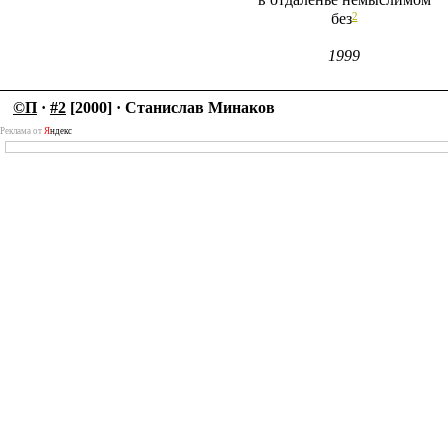
2
без
1999
©П
·
#2
[2000] · Станислав Минаков
Реклама от
Я
ндекс