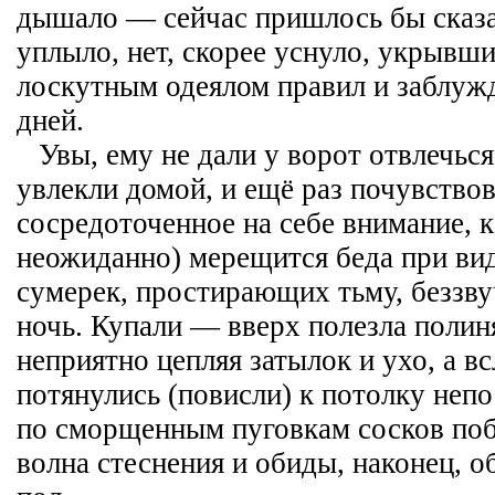
дышало — сейчас пришлось бы сказа
уплыло, нет, скорее уснуло, укрывш
лоскутным одеялом правил и заблу
дней.
Увы, ему не дали у ворот отвлечь
увлекли домой, и ещё раз почувство
сосредоточенное на себе внимание, к
неожиданно) мерещится беда при ви
сумерек, простирающих тьму, беззв
ночь. Купали — вверх полезла полин
неприятно цепляя затылок и ухо, а вс
потянулись (повисли) к потолку неп
по сморщенным пуговкам сосков поб
волна стеснения и обиды, наконец, 