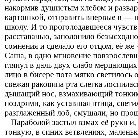
накормив душистым хлебом и разва
картошкой, отправить впервые в —
школу. И то проголодавшееся чувств
расставанью, заполонило безысходн
сомнения и сделало его отцом, её же
Саша, в одно мгновение повзрослевш
глянул в даль двух слабо мерцающих
лицо в бисере пота мягко светилось 
свежая раковина рта слегка лоснилас
дышащий нос, взмахивающий тонки
ноздрями, как уставшая птица, свет
разглаженный лоб, смущали, но прощ
Параболой застыл взмах её руки и
тонкую, в синих ветвлениях, малень