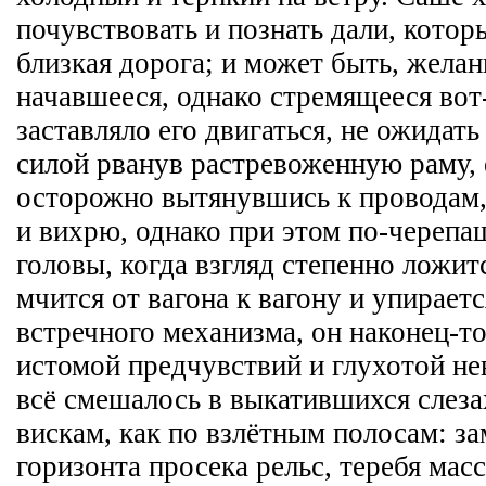
почувствовать и познать дали, котор
близкая дорога; и может быть, желан
начавшееся, однако стремящееся вот-
заставляло его двигаться, не ожидать
силой рванув растревоженную раму, 
осторожно вытянувшись к проводам,
и вихрю, однако при этом по-черепа
головы, когда взгляд степенно ложитс
мчится от вагона к вагону и упирает
встречного механизма, он наконец-то
истомой предчувствий и глухотой н
всё смешалось в выкатившихся слез
вискам, как по взлётным полосам: за
горизонта просека рельс, теребя мас