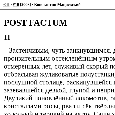
©П
·
#10
[2008] · Константин Мациевский
POST FACTUM
11
Застенчивым, чуть заикнувшимся, 
пронзительным остекленённым утром,
отмеренных лет, служивый скорый п
отбрасывая жуликоватые полустанки,
послушной столице, раскинувшейся г
зазевавшейся девкой, глупой и непри
Двуликий поновлённый локомотив, 
кристаллами росы, рвал и сёк твёрды
холодный и терпкий на ветру. Саше 