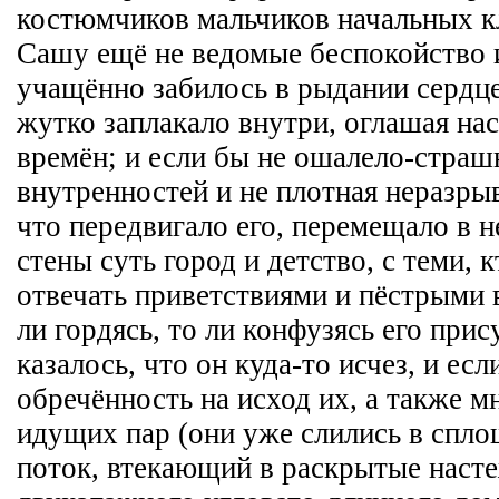
костюмчиков мальчиков начальных кл
Сашу ещё не ведомые беспокойство 
учащённо забилось в рыдании сердце
жутко заплакало внутри, оглашая на
времён; и если бы не ошалело-стра
внутренностей и не плотная неразрыв
что передвигало его, перемещало в н
стены суть город и детство, с теми, к
отвечать приветствиями и пёстрыми 
ли гордясь, то ли конфузясь его прис
казалось, что он куда-то исчез, и есл
обречённость на исход их, а также м
идущих пар (они уже слились в спл
поток, втекающий в раскрытые насте