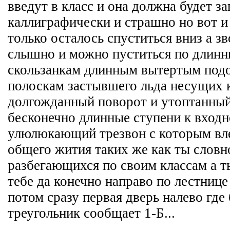
введут в класс и она должна будет за
каллиграфически и страшно но вот и 
только осталось спуститься вниз а з
слышно и можно пуститься по длин
скользанкам длинным вытертым под
полоскам застывшего льда несущих к
долгожданный поворот и утоптанный
бесконечно длинные ступени к входн
улюлюкающий трезвон с которым вл
общего жития таких же как ты словн
разбегающихся по своим классам а 
тебе да конечно направо по лестнице
потом сразу первая дверь налево гд
треугольник сообщает 1-Б...