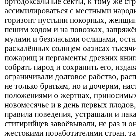
ортодоксальные секты, к тому же ст
ассимилироваться с местными народн
горизонт пустыни покорных, женщин
пешим ходом и на повозках, запряж
мулами и безгласыми ослицами, оста
раскалённых солнцем оазисах тысяч
пожарищ и пергаменты древних книг
собрать народ и сохранить его, изда
ограничивали долговое рабство, рас
не только братьям, но и дочерям, нас
положениями о жертвах, приносимых
новомесячье и в день первых плодов,
правила поведения, устрашали и нака
стигирийцев завоёвывали, не раз и о
жестокими поработителями стран, та