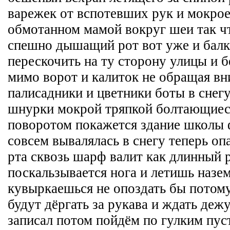
варежек от вспотевших рук и мокрое
обмотанном мамой вокруг шеи так ч
спешно дышащий рот вот уже и балк
перескочить на ту сторону улицы и 
мимо ворот и калиток не обращая вн
палисадники и цветники боты в снегу
шнурки мокрой тряпкой болтающиес
поворотом покажется здание школы 
совсем вывалялась в снегу теперь оп
рта сквозь шарф валит как длинный 
поскальзывается нога и летишь назе
кувыркаешься не опоздать бы потому
будут дёргать за рукава и ждать деж
записал потом пойдём по гулким пу