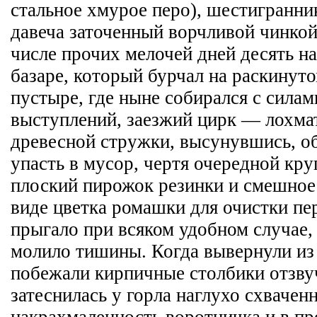
стальное хмурое перо), шестигранни
давеча заточенный ворчливой чинкой
числе прочих мелочей дней десять н
базаре, который бурчал на раскинут
пустыре, где ныне собирался с силам
выступлений, заезжий цирк — лохма
древесной стружки, высунувшись, об
упасть в мусор, чертя очередной кру
плоский пирожок резинки и смешное
виде цветка ромашки для очистки пе
прыгало при всяком удобном случае,
молило тишины. Когда вывернули из
побежали кирпичные столбики отзву
затеснилась у горла наглухо схвачен
накрахмаленность воротничка и в пр