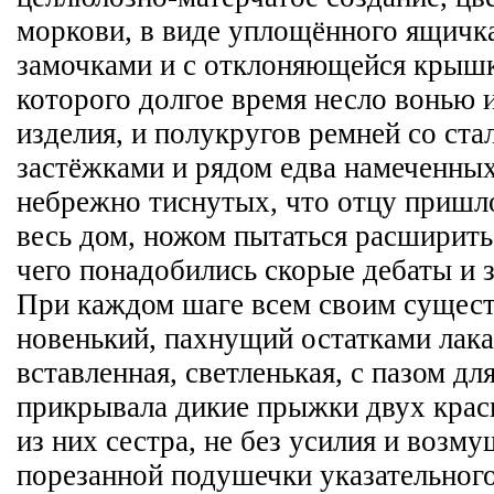
моркови, в виде уплощённого ящичка
замочками и с отклоняющейся крышк
которого долгое время несло вонью 
изделия, и полукругов ремней со ст
застёжками и рядом едва намеченных
небрежно тиснутых, что отцу пришл
весь дом, ножом пытаться расширить
чего понадобились скорые дебаты и з
При каждом шаге всем своим сущест
новенький, пахнущий остатками лака
вставленная, светленькая, с пазом д
прикрывала дикие прыжки двух крас
из них сестра, не без усилия и возму
порезанной подушечки указательного