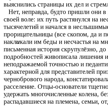
выяснились страницы их дел и стрем
Нет, неправда, будто пришли они 
своей воле: их путь растянулся на не
тысячелетий и начался в неслышимые
прорицательницы (все скопом, да и п
накл
и
кали им беды и несчастья на мн
письменная история скрупулёзно, до
подробностей живописала лишения и 
неподражаемой точностью и педанти
характерной для представителей при
чернобрового народа, констатировал
расселение. Отцы-основатели тщетн
удержать многочисленные колена, б
распадавшиеся на племена, семьи, о