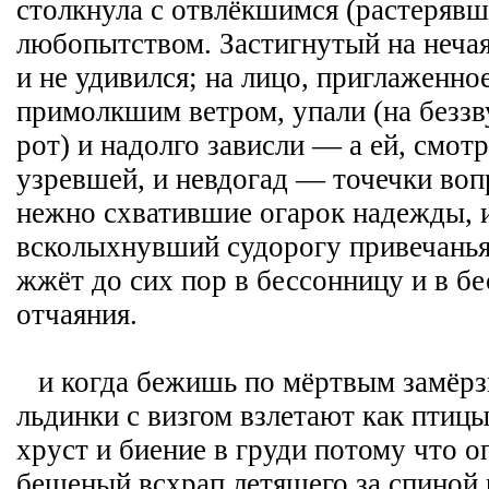
столкнула с отвлёкшимся (растеряв
любопытством. Застигнутый на неча
и не удивился; на лицо, приглаженное
примолкшим ветром, упали (на безз
рот) и надолго зависли — а ей, смот
узревшей, и невдогад — точечки воп
нежно схватившие огарок надежды, 
всколыхнувший судорогу привечанья 
жжёт до сих пор в бессонницу и в б
отчаяния.
и когда бежишь по мёртвым замё
льдинки с визгом взлетают как птиц
хруст и биение в груди потому что о
бешеный всхрап летящего за спиной 