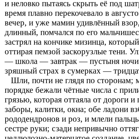
и неловко пытаясь скрыть её под ша
время плавно перекочевало в август
вечер, и уже мамин удивлённый взор
длинный, помчался по его мальчишес
застрял на кончике мизинца, который
оттирая пемзой заскорузлые тени. Ул
— школа — завтрак — пустыня ноч
зряшный страх в сумерках — тридцат
Шли, почти не глядя по сторонам; 
порядке бежали чётные числа с при
грязью, которая оттаяла от дороги и 
заборы, калитки, окна; обе ладони вз
рододендронов и роз, и млели пальц
сестре руки; сзади непривычно оття
целлюлозно-матерчатое создание, цв