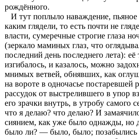
рождённого.
И тут поплыло наваждение, пьяное
каким глядели, то есть почти не гляд
власти, сумеречные строгие глаза но
(зеркало маминых глаз, что оглядыва
последний день последнего лета): её
изгибалось, и казалось, можно задох
мнимых ветвей, обнявших, как огл
на вороте в одночасье постаревшей 
рассудок от выстрелившего в упор вз
его зрачки внутрь, в утробу самого 
что я делаю? что делаю? И замаячил
сиянием, как уже было однажды, но д
было ли? — было, было; позабылись т