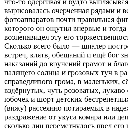
что-то одёргивая и будто выплясыва
вырисовалась очерченная рядами и 
фотоаппаратов почти правильная фиг
которого он ощутил впервые и тогда 
возненавидел эту его торжественност
Сколько всего было — шпалер постро
встреч, клятв, обещаний и ещё бог зн
наказаний до вручений грамот и благ
палящего солнца и грозовых туч в ра
справедливого грома, в маленьких, с
вздёрнутых, чуть розоватых, лукаво
юбочек и шорт детских бестрепетных
(вижу) рассеянно потираемых в наде
раздражение от укуса комара или ц
сколько лиц переметнулось пред его г