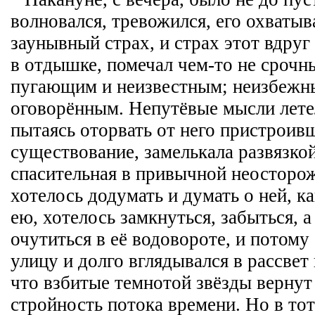
волновался, тревожился, его охватыв
заунывный страх, и страх этот вдруг
в отдышке, помечал чем-то не срочн
пугающим и неизвестным; неизбежн
оговорённым. Непутёвые мысли летел
пытаясь оторвать от него пристроив
существование, замелькала развязкой
спасительная в привычной неосторож
хотелось додумать и думать о ней, к
ею, хотелось замкнуться, забыться, а
очутиться в её водовороте, и потому
улицу и долго вглядывался в рассвет 
что взбитые темнотой звёзды верну
стройность потока времени. Но в тот