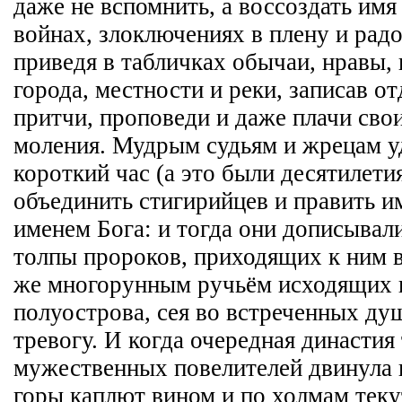
даже не вспомнить, а воссоздать имя 
войнах, злоключениях в плену и рад
приведя в табличках обычаи, нравы, 
города, местности и реки, записав о
притчи, проповеди и даже плачи сво
моления. Мудрым судьям и жрецам у
короткий час (а это были десятилети
объединить стигирийцев и править и
именем Бога: и тогда они дописывал
толпы пророков, приходящих к ним в
же многорунным ручьём исходящих 
полуострова, сея во встреченных ду
тревогу. И когда очередная династия
мужественных повелителей двинула н
горы каплют вином и по холмам теку