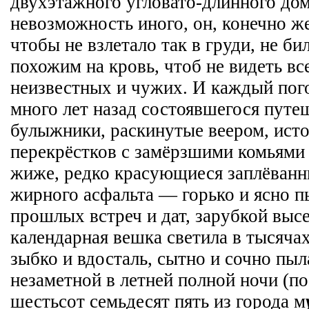
двухэтажного угловато-длинного дом
невозможность иного, он, конечно же
чтобы не взлетало так в груди, не би
похожим на кровь, чтоб не видеть вс
неизвестных и чужих. И каждый пог
много лет назад состоявшегося путеш
булыжники, раскинутые веером, ист
перекрёстков с замёрзшими комьями
жиже, редко красующиеся заплёванн
жирного асфальта — горько и ясно п
прошлых встреч и дат, зарубкой выс
календарная вешка светила в тысяча
зыбко и вдосталь, сытно и сочно пы
незаметной в летней полной ночи (п
шестьсот семьдесят пять из города м