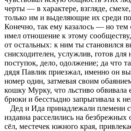
черты — в характере, взгляде, смех
только им и выделяющие их среди п
Конечно, так ему казалось — но тем 
имел отношение к этому сообществу,
от остальных: к ним ты становился в
снисходителен, услужлив, готов для
поступок, дело, одолжение; да что та
дядя Павлик приезжал, именно он в
номер один, затмевая своим обаянием
кошку Мурку, что льстиво обвивала
брюки и бесстыдно запрыгивала к не
Дед и Ида принадлежали племени с
издавна расселились на безбрежных 
сёл, местечек южного края, привлека