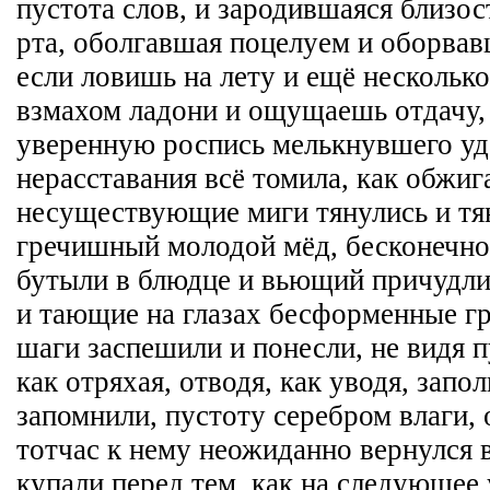
пустота слов, и зародившаяся близо
рта, оболгавшая поцелуем и оборвав
если ловишь на лету и ещё несколь
взмахом ладони и ощущаешь отдачу,
уверенную роспись мелькнувшего уд
нерасставания всё томила, как обжиг
несуществующие миги тянулись и тя
гречишный молодой мёд, бесконечно
бутыли в блюдце и вьющий причудли
и тающие на глазах бесформенные гр
шаги заспешили и понесли, не видя п
как отряхая, отводя, как уводя, запол
запомнили, пустоту серебром влаги, 
тотчас к нему неожиданно вернулся в
купали перед тем, как на следующее 