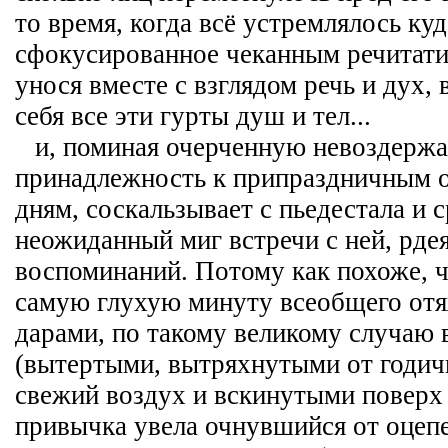
то время, когда всё устремлялось куд
сфокусированное чеканным речитати
унося вместе с взглядом речь и дух, 
себя все эти гурты душ и тел...
и, поминая очерченную невоздержа
принадлежность к припраздничным 
дням, соскальзывает с пьедестала и 
неожиданный миг встречи с ней, рде
воспоминаний. Потому как похоже, ч
самую глухую минуту всеобщего от
дарами, по такому великому случаю
(вытертыми, вытряхнутыми от годич
свежий воздух и вскинутыми поверх
привычка увела очнувшийся от оцепе