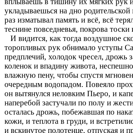
вплываешь в тишину их мягких рук и
укладываешься на дно родительской 
раз изматывал память и всё, всё теря
теснине повседневья, покрова тоски 
И видится, как тогда воздушное ск
торопливых рук обнимало уступы 
предплечий, холодок чресел, дрожь 
коленок и впадину живота, неспешно
влажную пену, чтобы спустя мгновен
очередным водопадом. Повеяло прох
он вытянулся неловким Пьеро, и кап
наперебой застучали по полу и жести
осталась дрожь, побежавшая по нака
кожи, и теплота в груди, и встретили
и вскинутое полотенце, отпуская и п