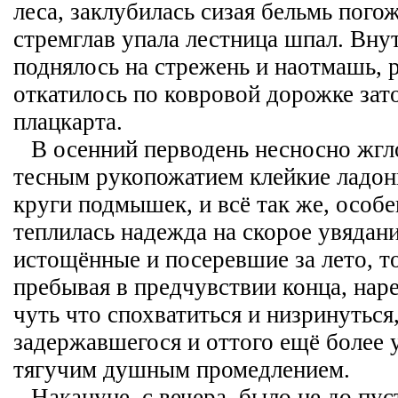
леса, заклубилась сизая бельмь погож
стремглав упала лестница шпал. Вну
поднялось на стрежень и наотмашь, 
откатилось по ковровой дорожке зат
плацкарта.
В осенний перводень несносно жгл
тесным рукопожатием клейкие ладон
круги подмышек, и всё так же, особе
теплилась надежда на скорое увядание
истощённые и посеревшие за лето, т
пребывая в предчувствии конца, наре
чуть что спохватиться и низринуться
задержавшегося и оттого ещё более
тягучим душным промедлением.
Накануне, с вечера, было не до пу