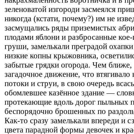
зеленоватой изгороди засмеялся при
никогда (кстати, почему?) им не изве
засмущались ряды приземистых абри
плодами яблони и разбросанные кое-
груши, замелькали преградой охапки
низкие копны крыжовника, осветили
забытые грядки огорода. Чем ближе,
загадочное движение, что втягивало 
потоки и струи, в свою очередь всас
обомлевшее казённое здание — слов
протекающие вдоль дорог пыльных п
беспорядочно брошенных по раздоль
Как-то сразу замелькали впереди и 
цвета парадной формы девочек и кр