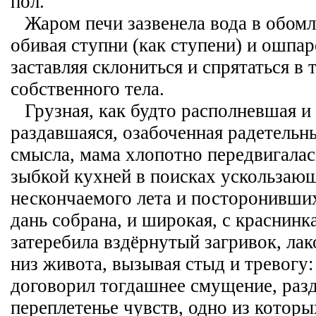
пол.
Жаром печи зазвенела вода в обом
обивая ступни (как ступени) и ошпа
заставляя склониться и спрятаться в 
собственного тела.
Грузная, как будто располневшая и 
раздавшаяся, озабоченная радетель
смысла, мама хлопотно передвигала
зыбкой кухней в поисках ускользающ
нескончаемого лета и посторонивших
дань собрана, и широкая, с краснинк
затеребила вздёрнутый загривок, лак
низ живота, вызывая стыд и тревогу:
договорил тогдашнее смущение, разд
переплетенье чувств, одно из котор