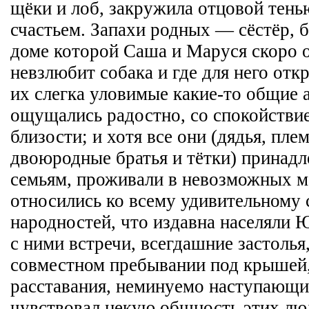
щёки и лоб, закружила отцовой тень
счастьем. Запахи родных — сёстёр, б
доме которой Саша и Маруся скоро о
невзлюбит собака и где для него отк
их слегка уловимые какие-то общие 
ощущались радостно, со спокойствие
близости; и хотя все они (дядья, пле
двоюродные братья и тётки) принад
семьям, проживали в невозможных м
относились ко всему удивительному 
народностей, что издавна населяли 
с ними встречи, всегдашние застолья
совместном пребывании под крышей
расставания, неминуемо наступающие
чувствовал некую общность этих люд