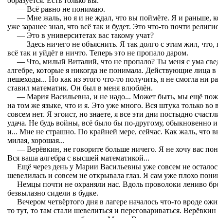
образуется. Есть только вы.
— Всё равно не понимаю.
— Мне жаль, но я и не ждал, что вы поймёте. Я и раньше, к
уже заранее знал, что всё так и будет. Это что-то почти религи
— Это в университетах вас такому учат?
— Здесь ничего не объяснить. Я так долго с этим жил, что, 
всё так и уйдёт в ничто. Теперь это не пропало даром.
— Что, милый Виталий, что не пропало? Ты меня с ума све
алгебре, которые я никогда не понимала. Действующие лица в
пешеходы... Но как из этого что-то получить, я не смогла ни р
ставил математик. Он был в меня влюблён.
— Мария Васильевна, и не надо... Может быть, мы ещё пож
на том же языке, что и я. Это уже много. Вся штука только во
совсем нет. Я эгоист, но знаете, я все эти дни постыдно счаст
удача. Не будь войны, всё было бы по-другому, обыкновенно 
и... Мне не страшно. По крайней мере, сейчас. Как жаль, что в
милая, хорошая...
— Верёвкин, не говорите больше ничего. Я не хочу вас пон
Вся ваша алгебра с высшей математикой...
Ещё через день у Марии Васильевны уже совсем не осталось
шевелилась и совсем не открывала глаз. Я сам уже плохо поним
Немцы почти не охраняли нас. Вдоль проволоки лениво бр
безвылазно сидели в будке.
Вечером четвёртого дня в лагере началось что-то вроде ожи
то тут, то там стали шевелиться и переговариваться. Верёвкин