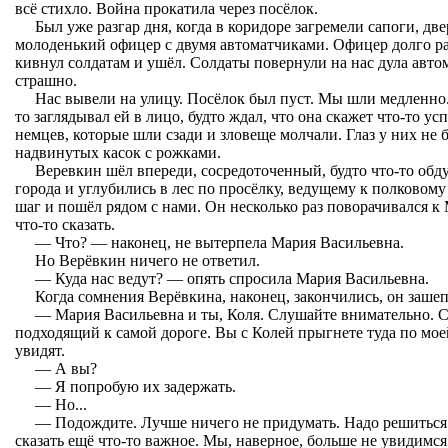
всё стихло. Война прокатила через посёлок.
Был уже разгар дня, когда в коридоре загремели сапоги, дв
молоденький офицер с двумя автоматчиками. Офицер долго ра
кивнул солдатам и ушёл. Солдаты повернули на нас дула авто
страшно.
Нас вывели на улицу. Посёлок был пуст. Мы шли медленно
то заглядывал ей в лицо, будто ждал, что она скажет что-то у
немцев, которые шли сзади и зловеще молчали. Глаз у них не 
надвинутых касок с рожками.
Веревкин шёл впереди, сосредоточенный, будто что-то об
города и углубились в лес по просёлку, ведущему к полковом
шаг и пошёл рядом с нами. Он несколько раз поворачивался к
что-то сказать.
— Что? — наконец, не вытерпела Мария Васильевна.
Но Верёвкин ничего не ответил.
— Куда нас ведут? — опять спросила Мария Васильевна.
Когда сомнения Верёвкина, наконец, закончились, он зашепт
— Мария Васильевна и ты, Коля. Слушайте внимательно. Ск
подходящий к самой дороге. Вы с Колей прыгнете туда по моей
увидят.
— А вы?
— Я попробую их задержать.
— Но...
— Подождите. Лучше ничего не придумать. Надо решиться.
сказать ещё что-то важное. Мы, наверное, больше не увидимся.