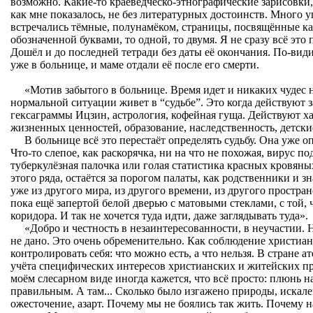
возможно. Какие-то краеведческо-этнографические зарисовки, 
как мне показалось, не без литературных достоинств. Много 
встречались тёмные, полунамёком, страницы, посвящённые к
обозначенной буквами, то одной, то двумя. Я не сразу всё это
Дошёл и до последней тетради без даты её окончания. По-види
уже в больнице, и маме отдали её после его смерти.
«Мотив забытого в больнице. Время идет и никаких чудес н
нормальной ситуации живет в “судьбе”. Это когда действуют 
гексаграммы Ицзин, астрология, кофейная гуща. Действуют ха
жизненных ценностей, образование, наследственность, детские
В больнице всё это перестаёт определять судьбу. Она уже о
Что-то слепое, как раскорячка, ни на что не похожая, вирус п
туберкулёзная палочка или голая статистика красных кровяных
этого ряда, остаётся за порогом палаты, как родственники и з
уже из другого мира, из другого времени, из другого простран
пока ещё запертой белой дверью с матовыми стеклами, с той, 
коридора. И так не хочется туда идти, даже заглядывать туда».
«Добро и честность в незаинтересованности, в неучастии. 
не дано. Это очень обременительно. Как соблюдение христиан
контролировать себя: что можно есть, а что нельзя. В стране ат
учёта специфических интересов христианских и житейских п
моём слесарном виде иногда кажется, что всё просто: плюнь на
правильным. А там... Сколько было изгажено природы, искалеч
ожесточение, азарт. Почему мы не боялись так жить. Почему н