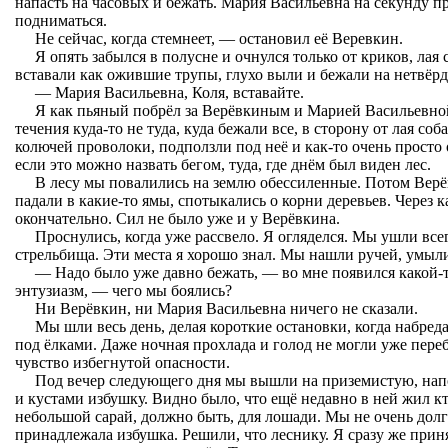
напасть на часовых и бежать. Мария Васильевна на секунду пр
подниматься.
Не сейчас, когда стемнеет, — остановил её Веревкин.
Я опять забылся в полусне и очнулся только от криков, лая 
вставали как ожившие трупы, глухо выли и бежали на нетвёрд
— Мария Васильевна, Коля, вставайте.
Я как пьяный побрёл за Верёвкиным и Марией Васильевной
течения куда-то не туда, куда бежали все, в сторону от лая со
колючей проволоки, подползли под неё и как-то очень просто 
если это можно назвать бегом, туда, где днём был виден лес.
В лесу мы повалились на землю обессиленные. Потом Верё
падали в какие-то ямы, спотыкались о корни деревьев. Через к
окончательно. Сил не было уже и у Верёвкина.
Проснулись, когда уже рассвело. Я огляделся. Мы ушли все
стрельбища. Эти места я хорошо знал. Мы нашли ручей, умыли
— Надо было уже давно бежать, — во мне появился какой
энтузиазм, — чего мы боялись?
Ни Верёвкин, ни Мария Васильевна ничего не сказали.
Мы шли весь день, делая короткие остановки, когда набред
под ёлками. Даже ночная прохлада и голод не могли уже пере
чувство избегнутой опасности.
Под вечер следующего дня мы вышли на приземистую, нап
и кустами избушку. Видно было, что ещё недавно в ней жил кт
небольшой сарай, должно быть, для лошади. Мы не очень дол
принадлежала избушка. Решили, что леснику. Я сразу же прин