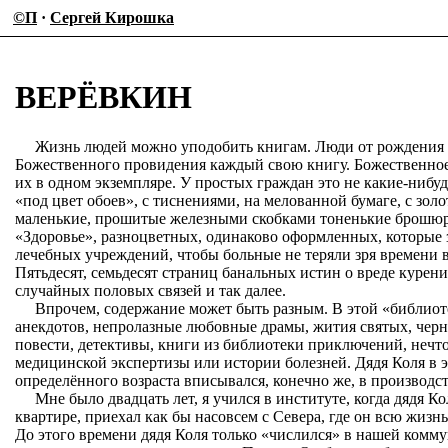
©П
·
Сергей Кирошка
ВЕРЁВКИН
Жизнь людей можно уподобить книгам. Люди от рождения
Божественного провидения каждый свою книгу. Божественное 
их в одном экземпляре. У простых граждан это не какие-нибуд
«под цвет обоев», с тиснениями, на мелованной бумаге, с зол
маленькие, прошитые железными скобками тоненькие брошюры
«Здоровье», разноцветных, одинаково оформленных, которые
лечебных учреждений, чтобы больные не теряли зря времени 
Пятьдесят, семьдесят страниц банальных истин о вреде курени
случайных половых связей и так далее.
Впрочем, содержание может быть разным. В этой «библиот
анекдотов, непролазные любовные драмы, жития святых, чер
повести, детективы, книги из библиотеки приключений, нечто
медицинской экспертизы или истории болезней. Дядя Коля в 
определённого возраста вписывался, конечно же, в производс
Мне было двадцать лет, я учился в институте, когда дядя К
квартире, приехал как бы насовсем с Севера, где он всю жизн
До этого времени дядя Коля только «числился» в нашей комму