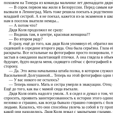
похожем на Тимура из команды мальчике лет двенадцати дяд
— В сорок первом мы жили в Белоруссии. Перед самым нач
вызвали в Ленинград. Мать тоже решила поехать к родственн
младшей сестрой. А я не поехал, кажется из-за экзаменов в шк
нам в поселок вкатили немцы...
— А потом что?
Дядя Коля продолжил не сразу:
— Видишь там, в центре, красивая женщина??
— Во втором ряду?
Я сразу, ещё до того, как дядя Коля упомянул её, обратил
сидевшей в середине второго ряда. Она была серьёзна. Глаза 
раскрыты. Все остальные на фотографии просто позировали
застыв в ожидании вылетающей птички. А она глядела в объек
будущее, будто видела меня, сидящего сейчас с фотографией в 
сторону.
— Да. Это жена начальника штаба полка, в котором служил
Васильевной Долгушиной... Теперь на этой фотографии одни 
— У вас никого не осталось?
— Теперь никого. Мать и сестра умерли в эвакуации. Отец 
Ещё до того, как вы с мамой сюда въехали.
Дядя Коля опять надолго умолк. А я сидел и думал о том, ч
спросить, проявить заинтересованность к истории этого одино
неловко и страшно, как всегда бывало страшно говорить с б
людьми. Казалось, что они способны увлечь за собой в ту про
какой они находились. Дядя Коля лежал с закрытыми глазами,