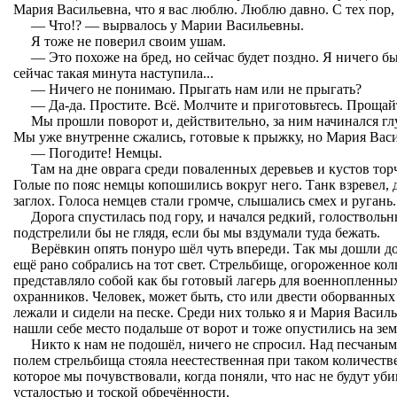
Мария Васильевна, что я вас люблю. Люблю давно. С тех пор, 
— Что!? — вырвалось у Марии Васильевны.
Я тоже не поверил своим ушам.
— Это похоже на бред, но сейчас будет поздно. Я ничего бы 
сейчас такая минута наступила...
— Ничего не понимаю. Прыгать нам или не прыгать?
— Да-да. Простите. Всё. Молчите и приготовьтесь. Прощай
Мы прошли поворот и, действительно, за ним начинался гл
Мы уже внутренне сжались, готовые к прыжку, но Мария Васи
— Погодите! Немцы.
Там на дне оврага среди поваленных деревьев и кустов тор
Голые по пояс немцы копошились вокруг него. Танк взревел, д
заглох. Голоса немцев стали громче, слышались смех и ругань.
Дорога спустилась под гору, и начался редкий, голоствольн
подстрелили бы не глядя, если бы мы вздумали туда бежать.
Верёвкин опять понуро шёл чуть впереди. Так мы дошли до
ещё рано собрались на тот свет. Стрельбище, огороженное к
представляло собой как бы готовый лагерь для военнопленны
охранников. Человек, может быть, сто или двести оборванных
лежали и сидели на песке. Среди них только я и Мария Васи
нашли себе место подальше от ворот и тоже опустились на зе
Никто к нам не подошёл, ничего не спросил. Над песчаным
полем стрельбища стояла неестественная при таком количеств
которое мы почувствовали, когда поняли, что нас не будут уб
усталостью и тоской обречённости.