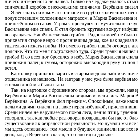
ничего интересного не нашёл. Только на чердаке удалось оты
спичечный коробок с несколькими спичками. Верёвкин сказал, 
Я лёг спать на каком-то топчане из грубо сколоченных нес
полуистлевшим соломенным матрасом, а Мария Васильевна и В
принесённом из сарая. Утром я проснулся от мучительного чу
Васильевна ещё спали. Я стал бродить кругами вокруг избушки,
возвращаясь. Нашёл несколько грибов. Радости моей не было г
прихватил старое ведро с прогнившим дном, кое-как заделал в
тщательно искать грибы. Но вместо грибов нашёл огород в дв
полянке. Что-то меня подтолкнуло туда. Среди травы я нашёл
грибы! Я со всех ног бросился в избу. Мария Васильевна спа
приложил палец к губам, осторожно высвободил руку из-под
встал.
Картошку пришлось варить в старом медном чайнике: ничег
отшельника не нашлось. На завтрак у нас уже была варёная м
столько дней мы были сыты.
Так, на картошке с брошенного огорода, мы прожили, нав
Верёвкина и Марии Васильевны видимо изменились. Мария Ва
Верёвкина. А Верёвкин был прежним. Спокойным, даже как
целыми днями сидели на лавке перед избушкой, прислонившис
Среди ничем не нарушаемого покоя леса, пения птиц, гудения 
говорили, так как любые разговоры возвращали бы нас от бл
существования к безрадостной реальности. Но думали мы все 
мы здесь оставались, тем мысли о будущем занимали нас все 
день, когда Верёвкин сказал, что надо идти дальше.