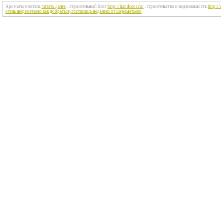
Ароматы монталь
читать далее
. . строительный блог
http://handcent.ru/
. строительство и недвижимость
http://
отель шереметьево как добраться, гостиница недалеко от шереметьево