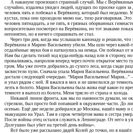
А накануне произошел странный случай. Мы с Верёвкиным 
случайно, издалека увидел людей, идущих по просеке один за 
человек пять и побежал к Верёвкину, который был недалеко.
кустах, пока они проходили мимо нас, тихо разговаривая. Это
человек пятнадцать, а не пять, в грязных оборванных гимнаст
вопросительно посмотрел на Верёвкина, но тот знаками показ
непонятно, но я ничего спрашивать не стал.
Через три дня, когда мы услышали канонаду и решили, что 
Верёвкина и Марию Васильевну убили. Мы шли через какой-т
отдалённые звуки боя и наткнулись на немца. Он побежал от 
Нам бы сделать тихий ход куда-нибудь назад или в сторону, но
проваливаясь, напролом вперед через почти открытое место т
гром. Мы уже почти добрались до сухого леса, когда сзади ра
засвистели пули. Сначала упала Мария Васильевна. Верёвкина
достали следующей очередью. “Мария Васильевна! Мария...” — 
и упал рядом с ней. Я вжался в мох и не шевелился до темнот
лезть в болото. Мария Васильевна была жива ещё какое-то врем
темноте я выполз из болота. Меня трясло от страха и холода.
Никакой линии фронта, как мы по наивности думали, не ока
стреляли, был просто бой попавшей в окружение части. До ли
осенью. Ещё две недели добирался до Москвы, нашёл маму и с
эвакуацию на Урал. Там в сорок четвёртом мама и сестра умерл
После войны отец остался служить в Ленинграде. От него я у
Долгушин был убит на третий день войны».
Всё было уже рассказано дядей Колей до точки, но я нашёл 