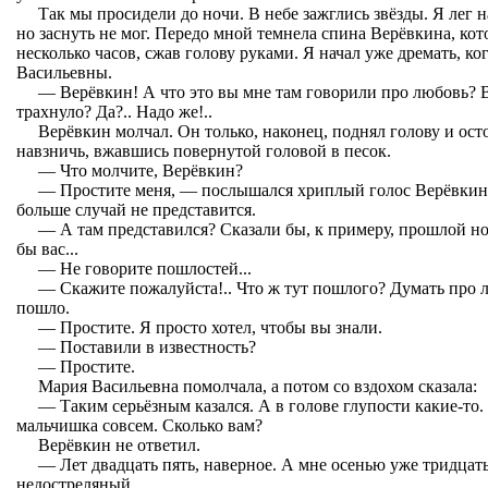
Так мы просидели до ночи. В небе зажглись звёзды. Я лег н
но заснуть не мог. Передо мной темнела спина Верёвкина, к
несколько часов, сжав голову руками. Я начал уже дремать, к
Васильевны.
— Верёвкин! А что это вы мне там говорили про любовь? В
трахнуло? Да?.. Надо же!..
Верёвкин молчал. Он только, наконец, поднял голову и ост
навзничь, вжавшись повернутой головой в песок.
— Что молчите, Верёвкин?
— Простите меня, — послышался хриплый голос Верёвкин
больше случай не представится.
— А там представился? Сказали бы, к примеру, прошлой но
бы вас...
— Не говорите пошлостей...
— Скажите пожалуйста!.. Что ж тут пошлого? Думать про 
пошло.
— Простите. Я просто хотел, чтобы вы знали.
— Поставили в известность?
— Простите.
Мария Васильевна помолчала, а потом со вздохом сказала:
— Таким серьёзным казался. А в голове глупости какие-то
мальчишка совсем. Сколько вам?
Верёвкин не ответил.
— Лет двадцать пять, наверное. А мне осенью уже тридцать
недостреляный.