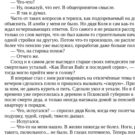
— Что-что?
— Ну, пожалуй, что нет. В общепринятом смысле.
— Я так и думал.
Часто от таких вопросов я терялся, как подозреваемый на д
объяснить. И алиби у меня не было. Но дядя Коля и сам как-то
ждал исчерпывающих ответов. Его самого я не решался расспр
только со слов матери, что он был каким-то строительным нач
одной стройки на другую. Потом что-то произошло, он распле
более что пенсию уже выслужил, проработав даже больше пол
— Что, на старика похож?
— Отчего же.
Сосед и в самом деле выглядел старше своих пятидесяти пя
смертельно усталый. «Как Йоган Вайс в последней серии», — 
тогда могло прийти мне в голову?
Я впервые стал с ним разговаривать на отвлечённые темы 
вечером сделалось плохо и пришлось вызывать «скорую». Прин
за ним, не давать курить и пить. Сделали укол и уехали. Но в
времени уже переселилась
в деревню в Псковской губернии к 
после смерти деда, и только иногда наезжала домой за пенсией
квартиру в порядок.
— Что, испугался? — спросил дядя Коля, когда ему полегч
подушку, худой, серый, тяжело дышал.
— Испугался.
— Что-то на меня нашло. В жизни никогда не болел. Ноги, 
такого, пилюльного... не было. В глазах потемнело. Теперь пол