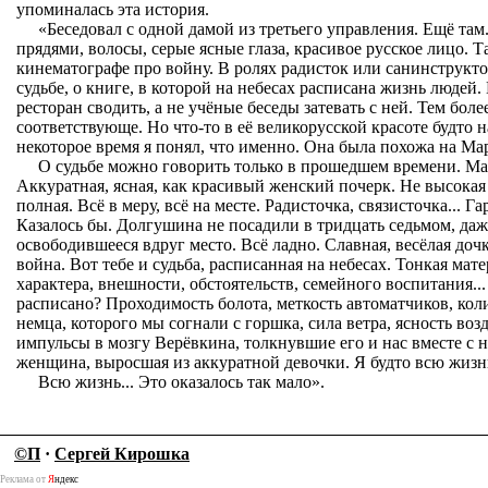
упоминалась эта история.
«Беседовал с одной дамой из третьего управления. Ещё там
прядями, волосы, серые ясные глаза, красивое русское лицо. Т
кинематографе про войну. В ролях радисток или санинструктор
судьбе, о книге, в которой на небесах расписана жизнь людей. 
ресторан сводить, а не учёные беседы затевать с ней. Тем боле
соответствующе. Но что-то в её великорусской красоте будто 
некоторое время я понял, что именно. Она была похожа на М
О судьбе можно говорить только в прошедшем времени. М
Аккуратная, ясная, как красивый женский почерк. Не высокая и
полная. Всё в меру, всё на месте. Радисточка, связисточка... Г
Казалось бы. Долгушина не посадили в тридцать седьмом, да
освободившееся вдруг место. Всё ладно. Славная, весёлая дочк
война. Вот тебе и судьба, расписанная на небесах. Тонкая ма
характера, внешности, обстоятельств, семейного воспитания...
расписано? Проходимость болота, меткость автоматчиков, кол
немца, которого мы согнали с горшка, сила ветра, ясность воз
импульсы в мозгу Верёвкина, толкнувшие его и нас вместе с н
женщина, выросшая из аккуратной девочки. Я будто всю жизнь
Всю жизнь... Это оказалось так мало».
©П
·
Сергей Кирошка
Реклама от
Я
ндекс