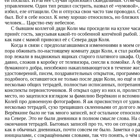
ей посылал. Из-за неё случай произошёл скандальный. Отмеча
управлением. Один тип решил сострить, назвал её «чумовой»
избил, еле оттащили. Он и отпуска свои часто там проводил.
был. Всё в себе носил. К нему хорошо относились, но близких 
человек... Царство ему небесное.
С бывшим коллегой дяди Коли мы просидели на кухне часа 
принёс гость, закусывая какой-то особенной копчёной рыбой.
как нам с мамой привозил её с Севера дядя Коля.
Когда в связи с предполагавшимися изменениями в моем 
пора обживать по-настоящему комнату дяди Коли, я стал разби
пор лежали в выдвижных ящиках старого платяного шкафа. О
давно, сложив в коробку от телевизора, снесли к помойке. А б
бумажного добра, неизбежно накапливающегося в течение жиз
удостоверений, писем, поздравительных открыток, программо
подобного, оставшегося
не только после дяди Коли, но ещё и п
несколько общих тетрадей, полностью исписанных, потрепан
конспекты первоисточников. Я открыл одну из них и, пролист
место, но зацепился взглядом за фамилию Верёвкин и вспомни
Колей про довоенную фотографию. Я аж присвистнул от удив
несколько тетрадей, сухо трещавших склеенными от долгого 
Верёвкине было не так много записей, всё остальное относил
на Севере. Это не были дневники в полном смысле слова. На 
окончания тетрадей. Бытовых записей про то, что он сегодня д
как в обычных дневниках, почти совсем не было. Заметки о р
инициалами, с сокращёнными словами, так что понять, о чём ш