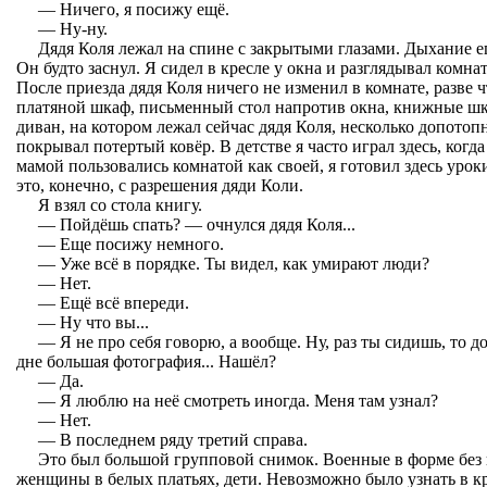
— Ничего, я посижу ещё.
— Ну-ну.
Дядя Коля лежал на спине с закрытыми глазами. Дыхание е
Он будто заснул. Я сидел в кресле у окна и разглядывал комнат
После приезда дядя Коля ничего не изменил в комнате, разве 
платяной шкаф, письменный стол напротив окна, книжные шк
диван, на котором лежал сейчас дядя Коля, несколько допото
покрывал потертый ковёр. В детстве я часто играл здесь, когд
мамой пользовались комнатой как своей, я готовил здесь уроки
это, конечно, с разрешения дяди Коли.
Я взял со стола книгу.
— Пойдёшь спать? — очнулся дядя Коля...
— Еще посижу немного.
— Уже всё в порядке. Ты видел, как умирают люди?
— Нет.
— Ещё всё впереди.
— Ну что вы...
— Я не про себя говорю, а вообще. Ну, раз ты сидишь, то д
дне большая фотография... Нашёл?
— Да.
— Я люблю на неё смотреть иногда. Меня там узнал?
— Нет.
— В последнем ряду третий справа.
Это был большой групповой снимок. Военные в форме без 
женщины в белых платьях, дети. Невозможно было узнать в к