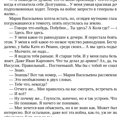
когда я отхватила себе Долгушина... У меня умная красивая д
подполковниках ходит. Теперь на войне запросто в генералы вы
жалко...
Мария Васильевна хотела встать, но, оглядев мутными глаз
погружавшееся в темноту, опять опустилась на землю.
— Говори что-нибудь. Побубни... Ты здесь? А Коля где? —
— Здесь. Все здесь.
— У меня какое-то равнодушие к дочери. Я перестала боять
этом. У меня к ней какое-то низкое чувство равнодушия. Бесчу
далеко, у бабы Кати из Рязани, среди своих... А мы здесь поды
— Молчите, не надо...
— Я видела тебя раньше. Я старше тебя. И у меня папа бел
знает. Даже Иван Карпович. Что ты делал до армии? Ах, да, ты
Иисусик. Правильный... Постненький. Мы бы с тобой не сошл
— Знаю.
— Знаешь? Вот так номер, — Мария Васильевна рассмеялас
— Это необъяснимо в двух словах.
— Тебе что, некогда?
— Отчего же... Мне нравилось на вас смотреть, встречать ва
— И всё?
— Ну почему же... Глупости, конечно, но я так устроен. Чт
— Не понимаю. Я ничего не понимаю.
— Мне хочется вам объяснить, но я не знаю как. Может быт
интересно. Всё остальное, даже вот эта война, как-то, уж не зн