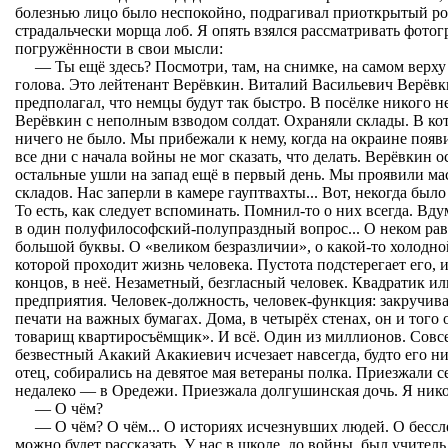
болезнью лицо было неспокойно, подрагивал приоткрытый рот
страдальчески морща лоб. Я опять взялся рассматривать фотог
погружённости в свои мысли:
— Ты ещё здесь? Посмотри, там, на снимке, на самом верху 
голова. Это лейтенант Верёвкин. Виталий Васильевич Верёвки
предполагал, что немцы будут так быстро. В посёлке никого
Верёвкин с неполным взводом солдат. Охраняли склады. В кот
ничего не было. Мы прибежали к нему, когда на окраине поя
все дни с начала войны не мог сказать, что делать. Верёвкин о
остальные ушли на запад ещё в первый день. Мы проявили ма
складов. Нас заперли в камере гауптвахты... Вот, некогда был
То есть, как следует вспоминать. Помнил-то о них всегда. В
в один полуфилософский-полупраздный вопрос... О неком ра
большой буквы. О «великом безразличии», о какой-то холодной
которой проходит жизнь человека. Пустота подстерегает его, и
концов, в неё. Незаметный, безгласный человек. Квадратик и
предприятия. Человек-должность, человек-функция: закручива
печати на важных бумагах. Дома, в четырёх стенах, он и тог
товарищ квартиросъёмщик». И всё. Один из миллионов. Совсем
безвестный Акакий Акакиевич исчезает навсегда, будто его н
отец, собирались на девятое мая ветераны полка. Приезжали 
недалеко — в Оредежи. Приезжала долгушинская дочь. Я нико
— О чём?
— О чём? О чём... О историях исчезнувших людей. О бессл
можно будет рассказать. У нас в школе, до войны, был учитель