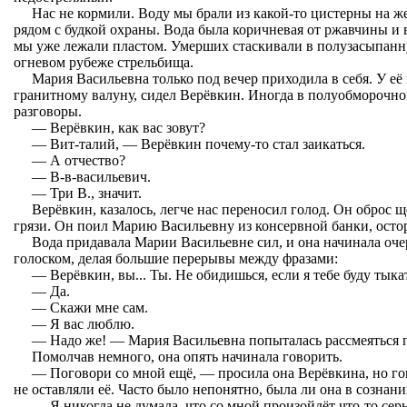
Нас не кормили. Воду мы брали из какой-то цистерны на ж
рядом с будкой охраны. Вода была коричневая от ржавчины и 
мы уже лежали пластом. Умерших стаскивали в полузасыпан
огневом рубеже стрельбища.
Мария Васильевна только под вечер приходила в себя. У её 
гранитному валуну, сидел Верёвкин. Иногда в полуобморочно
разговоры.
— Верёвкин, как вас зовут?
— Вит-талий, — Верёвкин почему-то стал заикаться.
— А отчество?
— В-в-васильевич.
— Три В., значит.
Верёвкин, казалось, легче нас переносил голод. Он оброс 
грязи. Он поил Марию Васильевну из консервной банки, осто
Вода придавала Марии Васильевне сил, и она начинала оч
голоском, делая большие перерывы между фразами:
— Верёвкин, вы... Ты. Не обидишься, если я тебе буду тык
— Да.
— Скажи мне сам.
— Я вас люблю.
— Надо же! — Мария Васильевна попыталась рассмеяться 
Помолчав немного, она опять начинала говорить.
— Поговори со мной ещё, — просила она Верёвкина, но го
не оставляли её. Часто было непонятно, была ли она в сознан
— Я никогда не думала, что со мной произойдёт что-то сер