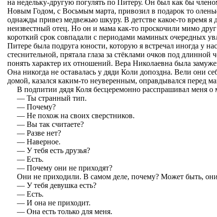
на недельку-другую погулять по Питеру. Он был как бы членом
Новым Годом, с Восьмым марта, привозил в подарок то оленьи 
однажды привез медвежью шкуру. В детстве какое-то время я д
неизвестный отец. Но он и мама как-то проскочили мимо друг
короткий срок совпадали с периодами маминых очередных увл
Питере была подруга юности, которую я встречал иногда у нас
стеснительной, прятала глаза за стёклами очков под длинной 
понять характер их отношений. Вера Николаевна была замужем
Она никогда не оставалась у дяди Коли допоздна. Вели они себ
домой, казался каким-то неуверенным, оправдывался перед м
В подпитии дядя Коля бесцеремонно расспрашивал меня о 
— Ты странный тип.
— Почему?
— Не похож на своих сверстников.
— Вы так считаете?
— Разве нет?
— Наверное.
— У тебя есть друзья?
— Есть.
— Почему они не приходят?
Они не приходили. В самом деле, почему? Может быть, они 
— У тебя девушка есть?
— Есть.
— И она не приходит.
— Она есть только для меня.