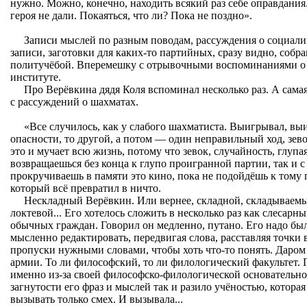
нужно. Можно, конечно, находить всякий раз себе оправдания
героя не дали. Покаяться, что ли? Пока не поздно».
Записи мыслей по разным поводам, рассуждения о социали
записи, заготовки для каких-то партийных, сразу видно, собр
политучёбой. Вперемешку с отрывочными воспоминаниями о 
институте.
Про Верёвкина дядя Коля вспоминал несколько раз. А самая
с рассуждений о шахматах.
«Все случилось, как у слабого шахматиста. Выигрывал, выи
опасности, то другой, а потом — один неправильный ход, зев
это и мучает всю жизнь, потому что зевок, случайность, глупая
возвращаешься без конца к глупо проигранной партии, так и 
прокручиваешь в памяти это кино, пока не подойдёшь к тому 
который всё превратил в ничто.
Нескладный Верёвкин. Или вернее, складной, складываем
локтевой... Его хотелось сложить в несколько раз как слесарн
обычных граждан. Говорил он медленно, путано. Его надо бы
мысленно редактировать, передвигая слова, расставляя точки
пропуски нужными словами, чтобы хоть что-то понять. Даром
армии. То ли философский, то ли филологический факультет. 
именно из-за своей философско-филологической основательн
загнутости его фраз и мыслей так и разило учёностью, которая
вызывать только смех. И вызывала...