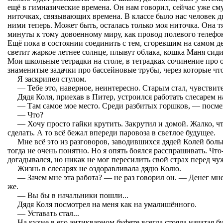
ещё в гимназические времена. Он нам говорил, сейчас уже см
ниточках, связывающих времена. В классе было нас человек дв
ними теперь. Может быть, осталась только моя ниточка. Она тя
минуты к тому довоенному миру, как провод полевого телефон
Ещё пока в состоянии соединить с тем, сгоревшим на самом де
светит жаркое летнее солнце, плывут облака, кошка Маня сид
Мои школьные тетрадки на столе, в тетрадках сочинение про 
знаменитые задачки про бассейновые трубы, через которые что-
Я заскрипел стулом.
— Тебе это, наверное, неинтересно. Старым стал, чувствит
Дядя Коля, приехав в Питер, устроился работать
слесарем н
— Там самое мое место. Среди разбитых горшков, — посмеи
— Что?
— Хочу просто гайки крутить. Закрутил и домой. Жалко, чт
сделать. А то всё бежал впереди паровоза в светлое будущее.
Мне всё это из разговоров, заводившихся дядей Колей бол
тогда не очень понятно. Но я опять боялся расспрашивать. Что
догадывался, но никак не мог пересилить свой страх перед ч
Жизнь в слесарях не оздоравливала дядю Колю.
— Зачем мне эта работа? — не раз говорил он. — Денег мне
же.
— Вы бы в начальники пошли...
Дядя Коля посмотрел на меня как на умалишённого.
— Уставать стал...
На кухне в его антикварном буфете всегда стояла начатая б