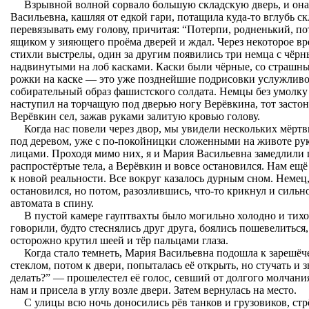
Взрывной волной сорвало большую складскую дверь, и он
Васильевна, кашляя от едкой гари, потащила куда-то вглубь ск
перевязывать ему голову, причитая: “Потерпи, родненький, пот
ящиком у зияющего проёма дверей и ждал. Через некоторое вре
стихли выстрелы, один за другим появились три немца с чё
надвинутыми на лоб касками. Каски были чёрные, со страшны
рожки на каске — это уже позднейшие подрисовки услужливой
собирательный образ фашистского солдата. Немцы без умолку
наступил на торчащую под дверью ногу Верёвкина, тот засто
Верёвкин сел, зажав руками залитую кровью голову.
Когда нас повели через двор, мы увидели нескольких мёрт
под деревом, уже с по-покойницки сложенными на животе р
лицами. Проходя мимо них, я и Мария Васильевна замедлили 
распростёртые тела, а Верёвкин и вовсе остановился. Нам ещ
к новой реальности. Все вокруг казалось дурным сном. Немец
остановился, но потом, разозлившись, что-то крикнул и силь
автомата в спину.
В пустой камере гауптвахты было могильно холодно и тихо
говорили, будто стеснялись друг друга, боялись пошевелиться
осторожно крутил шеей и тёр пальцами глаза.
Когда стало темнеть, Мария Васильевна подошла к зарешёч
стеклом, потом к двери, попыталась её открыть, но стучать и з
делать?” — прошелестел её голос, севший от долгого молчания
нам и присела в углу возле двери. Затем вернулась на место.
С улицы всю ночь доносились рёв танков и грузовиков, стр