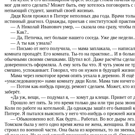
мог для него сделать? Может быть, ему хотелось поговорить с 
непьющий студент, занятый своей жизнью.
Дядя Коля прожил в Питере неполных два года. Врачи толь
истинный диагноз. Однажды, приехав с институтской практики
— А Николай Иванович умер, — сказала она сразу, чтобы 
— Как?..
— Да, Петичка, нет больше нашего соседа. Уже две недели..
— А ты как узнала?
— Письмо от него получила, — мама заплакала, — написал 
комната пропадёт. Его комната. Ты-то на практике... И в боль
обычными своими смешками. Шутил всё. Даже расчёты сделал
доверенность оформляла. А ему хоть бы что. Я чуть умом не тр
смешно, успокаивает. Говорил, что он нужен в будущей жизни,
Мама через некоторое время опять уехала в деревню. Я ещё
«унаследованную» нами комнату дяди Коли. Мама там ничего 
— Потом как-нибудь приеду, ремонт сделаем. Может, кто и
заберёт.
«Да уж, вещи, — подумал я, — хомут да клещи. Привет от 
Прошло лет пять. За это время только два или три раза зво
Коли по работе на котельной. Да однажды зашёл его бывший к
Питере. Я пытался выяснить у него что-нибудь о прежней жиз
— Обыкновенно всё. Как будто... Работал. Во все дыры лез
Томском была у него одно время жена не жена, женщина. В на
строил по военной части. Она была из коренных, то ли эвенка,