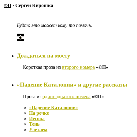
©П
· Сергей Кирошка
Будто это может кому-то помочь.
Дождаться на мосту
Короткая проза из
второго номера
«©П»
«Падение Каталонии» и другие рассказы
Проза из
одиннадцатого номера
«©П»
«Падение Каталонии»
На речке
Иегова
Тень
Улетаем