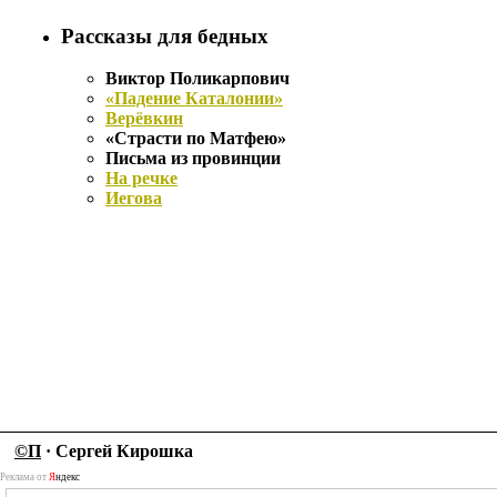
Рассказы для бедных
Виктор Поликарпович
«Падение Каталонии»
Верёвкин
«Страсти по Матфею»
Письма из провинции
На речке
Иегова
©П
· Сергей Кирошка
Реклама от
Я
ндекс