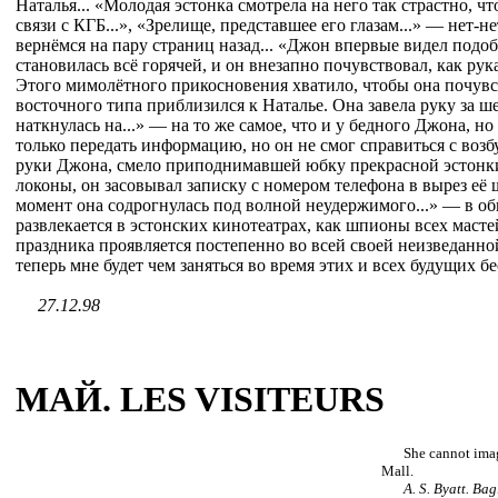
Наталья... «Молодая эстонка смотрела на него так страстно, ч
связи с КГБ...», «Зрелище, представшее его глазам...» — нет-н
вернёмся на пару страниц назад... «Джон впервые видел подо
становилась всё горячей, и он внезапно почувствовал, как рука
Этого мимолётного прикосновения хватило, чтобы она почувс
восточного типа приблизился к Наталье. Она завела руку за ше
наткнулась на...» — на то же самое, что и у бедного Джона, 
только передать информацию, но он не смог справиться с во
руки Джона, смело приподнимавшей юбку прекрасной эстонки
локоны, он засовывал записку с номером телефона в вырез её 
момент она содрогнулась под волной неудержимого...» — в об
развлекается в эстонских кинотеатрах, как шпионы всех маст
праздника проявляется постепенно во всей своей неизведанной
теперь мне будет чем заняться во время этих и всех будущих 
27.12.98
МАЙ. LES VISITEURS
She cannot imag
Mall.
A. S. Byatt. Ba