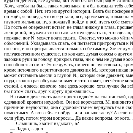
куда он денется, всё думала, вот если бы он был рядом со мной
Хочу, чтобы ты была такая маленькая, и я бы посадил тебя себ
время с собой. Нет, это из другой истории. Взять бы поскорее в
он ждёт, ясно ведь, что все устали, все, кроме меня, только на 
глупого мальчика, ну, я пожалуй пойду, и всё, пусть себе смотр
Но гость её опережает: встаёт, не глядя никому в глаза, проща
женщиной, неужели это он сам захотел сделать то, что сделал, 
порядке, вот N. может подтвердить. Счастье, что можно уйти 
объяснений. Укладываясь спать, он пытается притронуться к N.
но спит, и он притрагивается только к себе самому. Хочет ду
полудевственном существе, но кончает, думая совсем о другом.
заложив руки за голову, прикрыв глаза, ни о чём не думая воо
способностью ни о чём не думать, ничего не чувствовать, кр
кроме неточного неритмичного движения М., которая никак не
может отставить мысли о глупой N., которая себе дрыхнет, вме
сюда, сколько раз обсуждали вместе этот сюжет, несчётное коли
стеной, а я здесь; конечно, мне здесь хорошо, хотя лучше бы вс
бы потом спать, друг к другу прижавшись...
На самом деле спать даже просто вдвоём на спартанской, од
сделанной кровати неудобно. Он всё ворочается, М. виновато 
причиной неудобства, она с удовольствием вернулась бы в свою
поместимся. А вот сейчас пойду... или раньше засну? А если не 
если уйду, потом утром вопросы... Да какие вопросы, от кого...
— Слышишь, хватит вздыхать, а?
— Ладно, ладно.