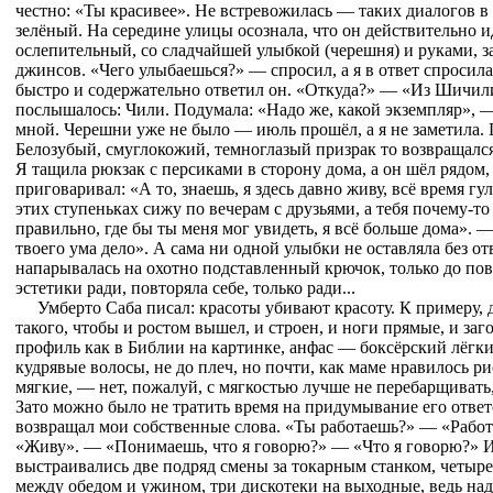
честно: «Ты красивее». Не встревожилась — таких диалогов в
зелёный. На середине улицы осознала, что он действительно ид
ослепительный, со сладчайшей улыбкой (черешня) и руками,
джинсов. «Чего улыбаешься?» — спросил, а я в ответ спросил
быстро и содержательно ответил он. «Откуда?» — «Из Шичили
послышалось: Чили. Подумала: «Надо же, какой экземпляр», —
мной. Черешни уже не было — июль прошёл, а я не заметила.
Белозубый, смуглокожий, темноглазый призрак то возвращался 
Я тащила рюкзак с персиками в сторону дома, а он шёл рядом
приговаривал: «А то, знаешь, я здесь давно живу, всё время гул
этих ступеньках сижу по вечерам с друзьями, а тебя почему-то
правильно, где бы ты меня мог увидеть, я всё больше дома». 
твоего ума дело». А сама ни одной улыбки не оставляла без от
напарывалась на охотно подставленный крючок, только до пово
эстетики ради, повторяла себе, только ради...
Умберто Саба писал: красоты убивают красоту. К примеру,
такого, чтобы и ростом вышел, и строен, и ноги прямые, и заг
профиль как в Библии на картинке, анфас — боксёрский лёгкий
кудрявые волосы, не до плеч, но почти, как маме нравилось ри
мягкие, — нет, пожалуй, с мягкостью лучше не перебарщивать,
Зато можно было не тратить время на придумывание его отве
возвращал мои собственные слова. «Ты работаешь?» — «Раб
«Живу». — «Понимаешь, что я говорю?» — «Что я говорю?» И
выстраивались две подряд смены за токарным станком, четыр
между обедом и ужином, три дискотеки на выходные, ведь над