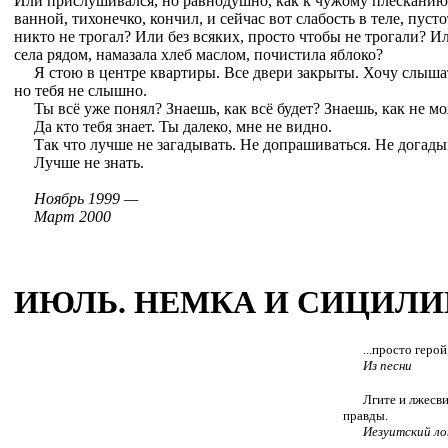
Или прислушивался, но равнодушно, как к чужому плесканию 
ванной, тихонечко, кончил, и сейчас вот слабость в теле, пусто
никто не трогал? Или без всяких, просто чтобы не трогали? И
села рядом, намазала хлеб маслом, почистила яблоко?
Я стою в центре квартиры. Все двери закрыты. Хочу слышать
но тебя не слышно.
Ты всё уже понял? Знаешь, как всё будет? Знаешь, как не м
Да кто тебя знает. Ты далеко, мне не видно.
Так что лучше не загадывать. Не допрашиваться. Не догады
Лучше не знать.
Ноябрь 1999 —
Март 2000
ИЮЛЬ. НЕМКА И СИЦИЛИ
...просто герой,
Из песни
Лгите и лжесви
правды.
Иезуитский ло