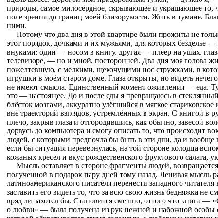
природы, самое милосердное, скрывающее и украшающее то, 
поле зрения до границ моей близорукости. Жить в тумане. Бла
ними.
Потому что два дня в этой квартире были прожиты не тол
этот порядок, дочками и их мужьями, для которых безделье — 
внуками: один — носом в книгу, другая — плеер на ушах, глаз
телевизоре, — но и мной, посторонней. Два дня моя голова жив
пожелтевшую, с мелкими, щекочущими нос стружками, в кото
игрушки в моём старом доме. Глаза открыты, но видеть нечег
не имеют смысла. Единственный момент оживления — еда. Тут 
это — настоящее. До и после еды я превращаюсь в стеклянны
блёсток мозгами, аккуратно улёгшийся в мягкое стариковское 
вне траекторий взглядов, устремлённых в экран. С книгой в р
плечо, закрыв глаза и отгородившись, как обычно, завесой вол
дорвусь до компьютера и смогу описать то, что происходит в
людей, с которыми предпочла бы быть в эти дни, да и вообще 
если бы ситуация перевернулась, на той стороне колодца вспо
кожаных кресел и вкус рождественского фруктового салата, 
Мысль оставляет в стороне фрагменты людей, возвращается
полученной в подарок пару дней тому назад. Ленивая мысль р
латиноамериканского писателя перенести западного читателя 
заставить его видеть то, что за всю свою жизнь бедняжка не см
вряд ли захотел бы. Становится смешно, оттого что книга — 
о любви» — была получена из рук нежной и набожной особы с