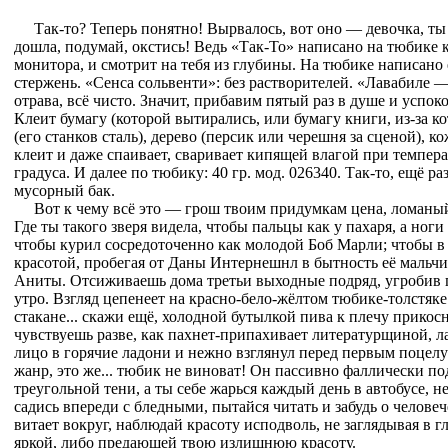
Так-то? Теперь понятно! Вырвалось, вот оно — девочка, ты
дошла, подумай, окстись! Ведь «Так-То» написано на тюбике к
монитора, и смотрит на тебя из глубины. На тюбике написано
стержень. «Сенса сольвенти»: без растворителей. «Лавабиле 
отрава, всё чисто. Значит, прибавим пятый раз в душе и успок
Клеит бумагу (которой вытирались, или бумагу книги, из-за ко
(его станков сталь), дерево (персик или черешня за сценой), кожу
клеит и даже спаивает, сваривает кипящей влагой при темпер
градуса. И далее по тюбику: 40 гр. мод. 026340. Так-то, ещё р
мусорный бак.
Вот к чему всё это — грош твоим придумкам цена, ломаный
Где ты такого зверя видела, чтобы пальцы как у пахаря, а ноги
чтобы курил сосредоточенно как молодой Боб Марли; чтобы в
красотой, пробегая от Даны Интернешнл в бытность её мальчи
Аниты. Отсиживаешь дома третьи выходные подряд, угробив п
утро. Взгляд цепенеет на красно-бело-жёлтом тюбике-толстяке
стакане... скажи ещё, холодной бутылкой пива к плечу прикос
чувствуешь разве, как пахнет-припахивает литературщиной, л
лицо в горячие ладони и нежно взглянул перед первым поцел
жанр, это же... тюбик не виноват! Он пассивно фаллически по
треугольной тени, а ты себе жарься каждый день в автобусе, н
садись впереди с бледными, пытайся читать и забудь о челове
витает вокруг, наблюдай красоту исподволь, не заглядывая в 
яркой, либо предающей твою излишнюю красоту.