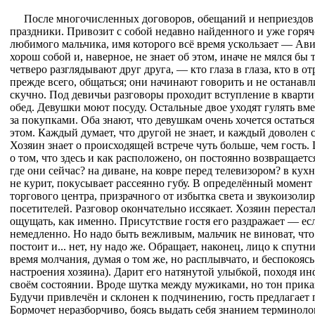
После многочисленных договоров, обещаний и неприездов 
праздники. Привозит с собой недавно найденного и уже горячо
любимого мальчика, имя которого всё время ускользает — Ави
хорош собой и, наверное, не знает об этом, иначе не мялся бы 
четверо разглядывают друг друга, — кто глаза в глаза, кто в 
прежде всего, общаться; они начинают говорить и не остана
скучно. Под девичьи разговоры проходит вступление в квартиру
обед. Девушки моют посуду. Остальные двое уходят гулять вмес
за покупками. Оба знают, что девушкам очень хочется остаться 
этом. Каждый думает, что другой не знает, и каждый доволен
Хозяин знает о происходящей встрече чуть больше, чем гость.
о том, что здесь и как расположено, он постоянно возвращаетс
где они сейчас? на диване, на ковре перед телевизором? в кухн
не курит, покусывает рассеянно губу. В определённый момент
торгового центра, призрачного от избытка света и звукоизол
посетителей. Разговор окончательно иссякает. Хозяин перестал 
ощущать, как именно. Присутствие гостя его раздражает — ес
немедленно. Но надо быть вежливым, мальчик не виноват, что 
постоит и... нет, ну надо же. Обращает, наконец, лицо к спут
время молчания, думая о том же, но расплывчато, и беспокояс
настроения хозяина). Дарит его натянутой улыбкой, походя и
своём состоянии. Вроде шутка между мужиками, но тон прика
Будучи привлечён и склонен к подчинению, гость предлагает 
Бормочет неразборчиво, боясь выдать себя знанием терминолог