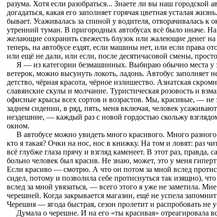
разума. Хотя если разобраться... Знаете ли вы наш городской а
догадаться, какая его заполняет горячая цветная усталая жизнь.
бывает. Усаживалась за спиной у водителя, отворачивалась к о
утренний туман. В пригородных автобусах всё было иначе. На 
желающие сохранить свежесть блузок или жалеющие денег на п
теперь, на автобусе ездят, если машины нет, или если права от
или ещё не дали, или если, после десятичасовой смены, просто 
Я — из категории безмашинных. Выбираю обычно места у з
ветерок, можно высунуть локоть, ладонь. Автобус заполняет 
детство, чёрная красота, чёрное излишество. Азиатская скром
славянские скулы и молчание. Туристическая розовость и взм
офисные крысы всех сортов и возрастов. Мы, красивые, — не 
заднем сидении, в ряд, пять, меня включая, человек усаживают
нездешние, — каждый раз с новой гордостью скольжу взглядо
окном.
В автобусе можно увидеть много красивого. Много разного.
кто я такая? Очки на нос, нос в книжку. На том и ловят: раз чи
всё глубже глаза прячу и взгляд каменеет. В этот раз, правда, 
больно человек был красив. Не знаю, может, это у меня гипер
Если красиво — смотрю. А что он потом за мной вслед протис
сидел, потому и позволила себе протиснуться так изящно), что
вслед за мной увязаться, — всего этого я уже не заметила. Мне
черешней. Когда закрывается магазин, ещё не успела запомнит
Черешня — ягода быстрая, сезон пролетит и распробовать не 
Думала о черешне. И на его «ты красивая» отреагировала в