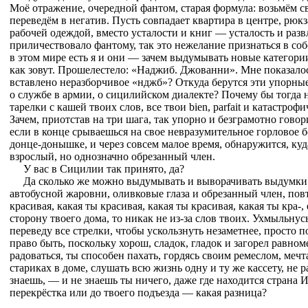
Моё отражение, очередной фантом, старая формула: возьмём св
переведём в негатив. Пусть совпадает квартира в центре, рюк
рабочей одеждой, вместо усталости и книг — усталость и разв
приличествовало фантому, так это нежелание признаться в со
в этом мире есть я и они — зачем выдумывать новые категори
как зовут. Прошелестело: «Наджиб. Джованни». Мне показало
вставлено неразборчивое «нджб»? Откуда берутся эти упорны
о службе в армии, о сицилийском диалекте? Почему бы тогда н
тарелки с кашей твоих слов, все твои bien, parfait и катастро
Зачем, приотстав на три шага, так упорно и безграмотно говор
если в конце срываешься на свое невразумительное горловое 
донце-донышке, и через совсем малое время, обнаружится, куда
взрослый, но однозначно обрезанный член.
У вас в Сицилии так принято, да?
Да сколько же можно выдумывать и выворачивать выдумки
автобусной жаровни, оливковые глаза и обрезанный член, повт
красивая, какая ты красивая, какая ты красивая, какая ты кра-,
сторону твоего дома, то никак не из-за слов твоих. Ухмыльнусь,
переведу все стрелки, чтобы ускользнуть незаметнее, просто п
право быть, поскольку хорош, сладок, гладок и загорел равно
радоваться, ты способен пахать, гордясь своим ремеслом, мечта
стариках в доме, слушать всю жизнь одну и ту же кассету, не р
знаешь, — и не знаешь ты ничего, даже где находится страна 
перекрёстка или до твоего подъезда — какая разница?