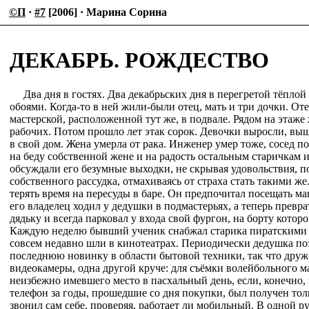
©П
·
#7
[2006] · Марина Сорина
ДЕКАБРЬ. РОЖДЕСТВО
Два дня в гостях. Два декабрьских дня в перегретой тёпло
обоями. Когда-то в ней жили-были отец, мать и три дочки. От
мастерской, расположенной тут же, в подвале. Рядом на этаже
рабочих. Потом прошло лет этак сорок. Девочки выросли, выш
в свой дом. Жена умерла от рака. Инженер умер тоже, сосед п
на беду собственной жене и на радость остальным старичкам и
обсуждали его безумные выходки, не скрывая удовольствия, п
собственного рассудка, отмахиваясь от страха стать такими ж
терять время на пересуды в баре. Он предпочитал посещать ма
его владелец ходил у дедушки в подмастерьях, а теперь превра
дядьку и всегда парковал у входа свой фургон, на борту которо
Каждую неделю бывший ученик снабжал старика пиратскими 
совсем недавно шли в кинотеатрах. Периодически дедушка поз
последнюю новинку в области бытовой техники, так что дружб
видеокамеры, одна другой круче: для съёмки волейбольного 
неизбежно имевшего место в пасхальный день, если, конечно,
телефон за годы, прошедшие со дня покупки, был получен тол
звонил сам себе, проверяя, работает ли мобильный. В одной 