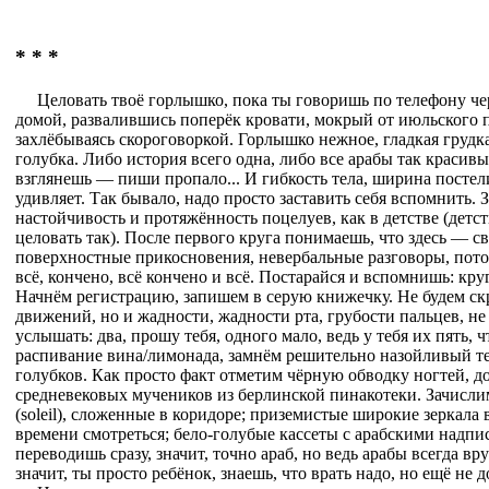
* * *
Целовать твоё горлышко, пока ты говоришь по телефону че
домой, развалившись поперёк кровати, мокрый от июльского п
захлёбываясь скороговоркой. Горлышко нежное, гладкая грудк
голубка. Либо история всего одна, либо все арабы так красивы
взглянешь — пиши пропало... И гибкость тела, ширина постел
удивляет. Так бывало, надо просто заставить себя вспомнить. З
настойчивость и протяжённость поцелуев, как в детстве (детс
целовать так). После первого круга понимаешь, что здесь — с
поверхностные прикосновения, невербальные разговоры, пото
всё, кончено, всё кончено и всё. Постарайся и вспомнишь: кру
Начнём регистрацию, запишем в серую книжечку. Не будем с
движений, но и жадности, жадности рта, грубости пальцев, н
услышать: два, прошу тебя, одного мало, ведь у тебя их пять,
распивание вина/лимонада, замнём решительно назойливый т
голубков. Как просто факт отметим чёрную обводку ногтей, 
средневековых мучеников из берлинской пинакотеки. Зачисли
(soleil), сложенные в коридоре; приземистые широкие зеркала 
времени смотреться; бело-голубые кассеты с арабскими надпи
переводишь сразу, значит, точно араб, но ведь арабы всегда врут
значит, ты просто ребёнок, знаешь, что врать надо, но ещё не 