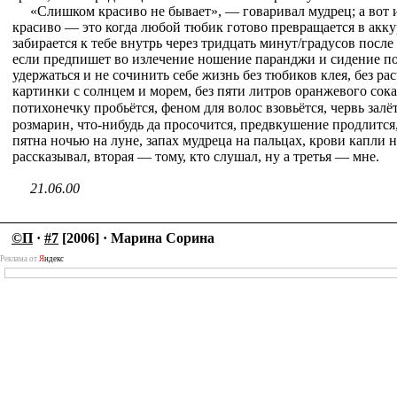
«Слишком красиво не бывает», — говаривал мудрец; а вот 
красиво — это когда любой тюбик готово превращается в акк
забирается к тебе внутрь через тридцать минут/градусов после
если предпишет во излечение ношение паранджи и сидение под
удержаться и не сочинить себе жизнь без тюбиков клея, без рас
картинки с солнцем и морем, без пяти литров оранжевого сока
потихонечку пробьётся, феном для волос взовьётся, червь зал
розмарин, что-нибудь да просочится, предвкушение продлится,
пятна ночью на луне, запах мудреца на пальцах, крови капли на
рассказывал, вторая — тому, кто слушал, ну а третья — мне.
21.06.00
©П
·
#7
[2006] · Марина Сорина
Реклама от
Я
ндекс