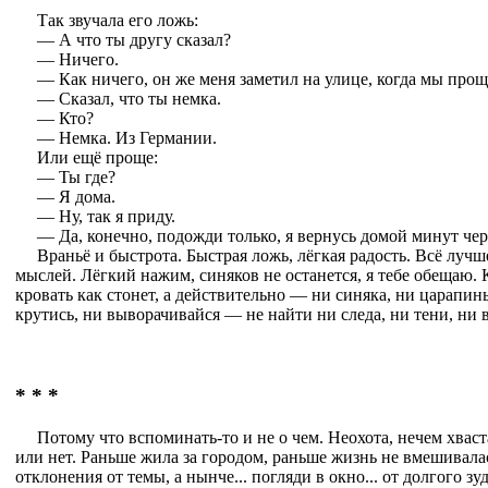
Так звучала его ложь:
— А что ты другу сказал?
— Ничего.
— Как ничего, он же меня заметил на улице, когда мы про
— Сказал, что ты немка.
— Кто?
— Немка. Из Германии.
Или ещё проще:
— Ты где?
— Я дома.
— Ну, так я приду.
— Да, конечно, подожди только, я вернусь домой минут чер
Враньё и быстрота. Быстрая ложь, лёгкая радость. Всё лучш
мыслей. Лёгкий нажим, синяков не останется, я тебе обещаю. К
кровать как стонет, а действительно — ни синяка, ни царапин
крутись, ни выворачивайся — не найти ни следа, ни тени, ни
* * *
Потому что вспоминать-то и не о чем. Неохота, нечем хваст
или нет. Раньше жила за городом, раньше жизнь не вмешивала
отклонения от темы, а нынче... погляди в окно... от долгого зу