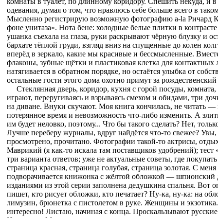
комнаты в туалет, по длинному коридору. Спешить некуда, и в
одевания, думая о том, что нравлюсь себе больше всего в тако
Мысленно регистрирую возможную фотографию a-la Ричард Кер
фоне унитаза». Нота бене: холодные белые плитки в контрасте 
ушанка съехала на глаза, руки раскрывают чёрную блузку и о
бархате тёплой груди, взгляд вниз на спущенные до колен колг
вперёд в зеркало, какие мы красивые и бессмысленные. Вмест
флаконы, зубные щётки и пластиковая клетка для контактных 
натягивается в обратном порядке, но остаётся улыбка от собс
остальные гости этого дома охотно примут за рождественский
Стеклянная дверь, коридор, кухня с горой посуды, комната, 
играют, переругиваясь и взрываясь смехом и обидами, три до
на диване. Внуки скучают. Моя книга кончилась, не читать — з
потерянное время и невозможность что-либо изменить. А злить
им будет неловко, поэтому... Что бы такого сделать? Нет, тольк
Лучше переберу журналы, вдруг найдётся что-то свежее? Увы,
просмотрено, прочитано. Фотографии такой-то актрисы, отды
Маврикий (я как-то искала там поставщиков удобрений); тест «
три варианта ответов; уже не актуальные советы, где покупат
страница красная, страница голубая, страница золотая. С меня
подворачивается книжонка с жёлтой обложкой — шпионский 
изданиями из этой серии заполнена дедушкина спальня. Вот опя
пишет, кто рисует обложки, кто печатает? Ну-ка, ну-ка: на о
лимузин, брюнетка с пистолетом в руке. Женщины и экзотика.
интересно! Листаю, начиная с конца. Проскальзывают русские 