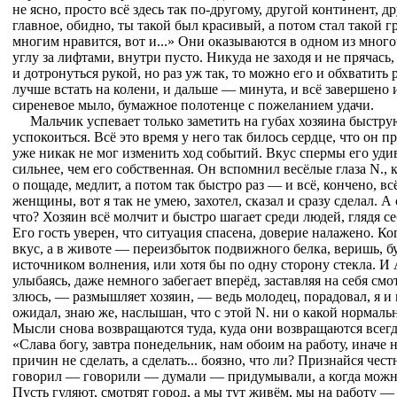
не ясно, просто всё здесь так по-другому, другой континент, д
главное, обидно, ты такой был красивый, а потом стал такой гр
многим нравится, вот и...» Они оказываются в одном из много
углу за лифтами, внутри пусто. Никуда не заходя и не прячась
и дотронуться рукой, но раз уж так, то можно его и обхватить
лучше встать на колени, и дальше — минута, и всё завершено и 
сиреневое мыло, бумажное полотенце с пожеланием удачи.
Мальчик успевает только заметить на губах хозяина быст
успокоиться. Всё это время у него так билось сердце, что он пр
уже никак не мог изменить ход событий. Вкус спермы его удив
сильнее, чем его собственная. Он вспомнил весёлые глаза N., к
о пощаде, медлит, а потом так быстро раз — и всё, кончено, вс
женщины, вот я так не умею, захотел, сказал и сразу сделал. А 
что? Хозяин всё молчит и быстро шагает среди людей, глядя се
Его гость уверен, что ситуация спасена, доверие налажено. Ко
вкус, а в животе — переизбыток подвижного белка, веришь, бу
источником волнения, или хотя бы по одну сторону стекла. И
улыбаясь, даже немного забегает вперёд, заставляя на себя смот
злюсь, — размышляет хозяин, — ведь молодец, порадовал, я и
ожидал, знаю же, наслышан, что с этой N. ни о какой нормаль
Мысли снова возвращаются туда, куда они возвращаются всегд
«Слава богу, завтра понедельник, нам обоим на работу, иначе 
причин не сделать, а сделать... боязно, что ли? Признайся чест
говорил — говорили — думали — придумывали, а когда можно
Пусть гуляют, смотрят город, а мы тут живём, мы на работу —