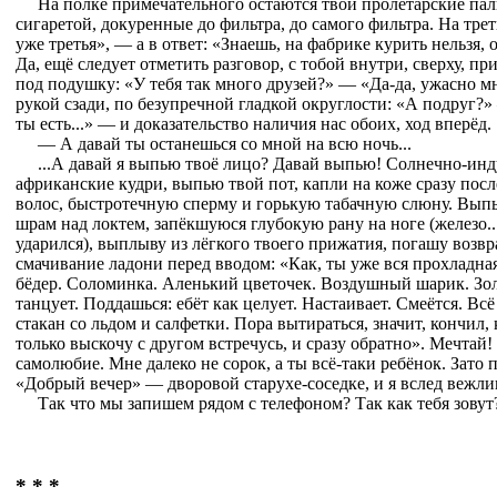
На полке примечательного остаются твои пролетарские паль
сигаретой, докуренные до фильтра, до самого фильтра. На трет
уже третья», — а в ответ: «Знаешь, на фабрике курить нельзя, о
Да, ещё следует отметить разговор, с тобой внутри, сверху, пр
под подушку: «У тебя так много друзей?» — «Да-да, ужасно м
рукой сзади, по безупречной гладкой округлости: «А подруг?» 
ты есть...» — и доказательство наличия нас обоих, ход вперёд.
— А давай ты останешься со мной на всю ночь...
...А давай я выпью твоё лицо? Давай выпью! Солнечно-инд
африканские кудри, выпью твой пот, капли на коже сразу посл
волос, быстротечную сперму и горькую табачную слюну. Вып
шрам над локтем, запёкшуюся глубокую рану на ноге (железо...
ударился), выплыву из лёгкого твоего прижатия, погашу возв
смачивание ладони перед вводом: «Как, ты уже вся прохладна
бёдер. Соломинка. Аленький цветочек. Воздушный шарик. Зол
танцует. Поддашься: ебёт как целует. Настаивает. Смеётся. Всё
стакан со льдом и салфетки. Пора вытираться, значит, кончил, 
только выскочу с другом встречусь, и сразу обратно». Мечтай!
самолюбие. Мне далеко не сорок, а ты всё-таки ребёнок. Зато 
«Добрый вечер» — дворовой старухе-соседке, и я вслед вежлив
Так что мы запишем рядом с телефоном? Так как тебя зовут
* * *