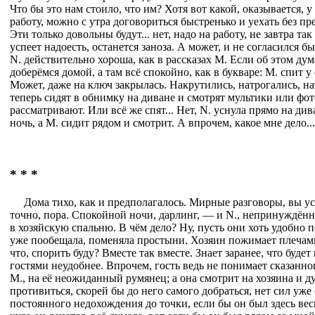
Что бы это нам стоило, что им? Хотя вот какой, оказывается, у
работу, можно с утра договориться быстренько и уехать без пр
Эти только довольны будут... нет, надо на работу, не завтра так
успеет надоесть, останется заноза. А может, и не согласился б
N. действительно хороша, как в рассказах М. Если об этом дум
доберёмся домой, а там всё спокойно, как в букваре: М. спит у 
Может, даже на ключ закрылась. Накрутились, натрогались, на
теперь сидят в обнимку на диване и смотрят мультики или фо
рассматривают. Или всё же спят... Нет, N. уснула прямо на див
ночь, а М. сидит рядом и смотрит. А впрочем, какое мне дело..
* * *
Дома тихо, как и предполагалось. Мирные разговоры, вы ус
точно, пора. Спокойной ночи, дарлинг, — и N., непринуждённ
в хозяйскую спальню. В чём дело? Ну, пусть они хоть удобно п
уже пообещала, поменяла простыни. Хозяин пожимает плечами,
что, спорить буду? Вместе так вместе. Знает заранее, что будет
гостями неудобнее. Впрочем, гость ведь не понимает сказанног
М., на её неожиданный румянец; а она смотрит на хозяина и дум
противиться, скорей бы до него самого добраться, нет сил уже 
постоянного недохождения до точки, если бы он был здесь весь