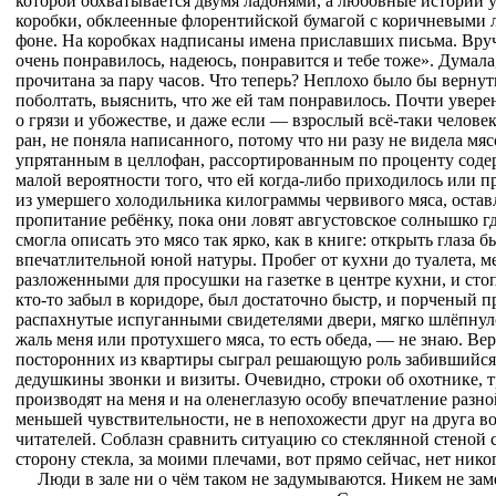
которой обхватывается двумя ладонями, а любовные истории 
коробки, обклеенные флорентийской бумагой с коричневыми 
фоне. На коробках надписаны имена приславших письма. Вруч
очень понравилось, надеюсь, понравится и тебе тоже». Думала
прочитана за пару часов. Что теперь? Неплохо было бы вернут
поболтать, выяснить, что же ей там понравилось. Почти увере
о грязи и убожестве, и даже если — взрослый всё-таки чело
ран, не поняла написанного, потому что ни разу не видела м
упрятанным в целлофан, рассортированным по проценту соде
малой вероятности того, что ей когда-либо приходилось или 
из умершего холодильника килограммы червивого мяса, остав
пропитание ребёнку, пока они ловят августовское солнышко г
смогла описать это мясо так ярко, как в книге: открыть глаза 
впечатлительной юной натуры. Пробег от кухни до туалета, м
разложенными для просушки на газетке в центре кухни, и сто
кто-то забыл в коридоре, был достаточно быстр, и порченый п
распахнутые испуганными свидетелями двери, мягко шлёпнулс
жаль меня или протухшего мяса, то есть обеда, — не знаю. Вер
посторонних из квартиры сыграл решающую роль забившийся в
дедушкины звонки и визиты. Очевидно, строки об охотнике, 
производят на меня и на оленеглазую особу впечатление разно
меньшей чувствительности, не в непохожести друг на друга 
читателей. Соблазн сравнить ситуацию со стеклянной стеной с
сторону стекла, за моими плечами, вот прямо сейчас, нет нико
Люди в зале ни о чём таком не задумываются. Никем не зам