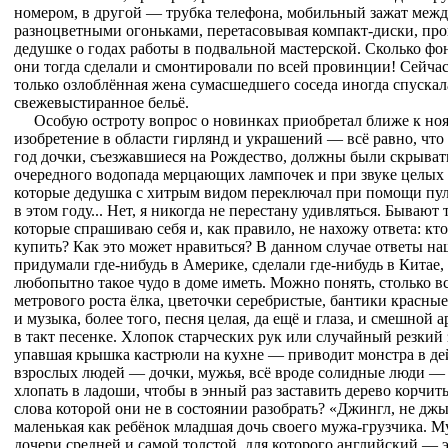
номером, в другой — трубка телефона, мобильный зажат между
разноцветными огоньками, перетасовывая компакт-диски, пр
дедушке о годах работы в подвальной мастерской. Сколько фон
они тогда сделали и смонтировали по всей провинции! Сейчас
только озлоблённая жена сумасшедшего соседа иногда спускала
свежевыстиранное бельё.
Особую остроту вопрос о новинках приобретал ближе к но
изобретение в области гирлянд и украшений — всё равно, что
год дочки, съезжавшиеся на Рождество, должны были скрыват
очередного водопада мерцающих лампочек и при звуке целых
которые дедушка с хитрым видом переключал при помощи пуль
в этом году... Нет, я никогда не перестану удивляться. Бывают
которые спрашиваю себя и, как правило, не нахожу ответа: кто
купить? Как это может нравиться? В данном случае ответы на
придумали где-нибудь в Америке, сделали где-нибудь в Китае
любопытно такое чудо в доме иметь. Можно понять, столько вс
метрового роста ёлка, цветочки серебристые, бантики красны
и музыка, более того, песня целая, да ещё и глаза, и смешной а
в такт песенке. Хлопок старческих рук или случайный резкий
упавшая крышка кастрюли на кухне — приводит монстра в де
взрослых людей — дочки, мужья, всё вроде солидные люди — 
хлопать в ладоши, чтобы в энный раз заставить дерево корчит
слова которой они не в состоянии разобрать? «Джингл, не дж
маленькая как ребёнок младшая дочь своего мужа-грузчика. 
дочери средней и самой толстой, для которого английский —