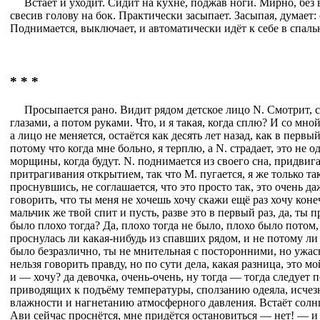
Встаёт и уходит. Сидит на кухне, поджав ноги. Мирно, без 
свесив голову на бок. Практически засыпает. Засыпая, думает:
Поднимается, выключает, и автоматически идёт к себе в спаль
* * *
Просыпается рано. Видит рядом детское лицо N. Смотрит, 
глазами, а потом руками. Что, и я такая, когда сплю? И со мной
а лицо не меняется, остаётся как десять лет назад, как в первый
потому что когда мне больно, я терплю, а N. страдает, это не о
морщины, когда будут. N. поднимается из своего сна, придвига
притрагивания открытием, так что М. пугается, я же только так
проснувшись, не соглашается, что это просто так, это очень да
говорить, что ты меня не хочешь хочу скажи ещё раз хочу конечн
мальчик же твой спит и пусть, разве это в первый раз, да, ты п
было плохо тогда? Да, плохо тогда не было, плохо было потом
проснулась ли какая-нибудь из спавших рядом, и не потому ли 
было безразлично, ты не мнительная с посторонними, но ужас
нельзя говорить правду, но по сути дела, какая разница, это мо
и — хочу? да девочка, очень-очень, ну тогда — тогда следует 
приводящих к подъёму температуры, сползанию одеяла, исч
влажности и нагнетанию атмосферного давления. Встаёт солнц
Ави сейчас проснётся, мне придётся остановиться — нет! — и 