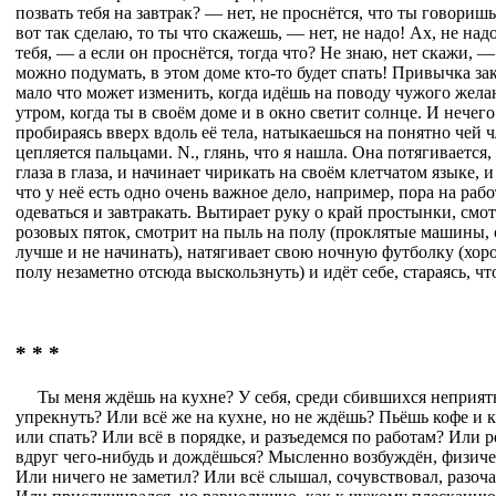
позвать тебя на завтрак? — нет, не проснётся, что ты говоришь 
вот так сделаю, то ты что скажешь, — нет, не надо! Ах, не на
тебя, — а если он проснётся, тогда что? Не знаю, нет скажи, — ну
можно подумать, в этом доме кто-то будет спать! Привычка за
мало что может изменить, когда идёшь на поводу чужого жела
утром, когда ты в своём доме и в окно светит солнце. И нечего
пробираясь вверх вдоль её тела, натыкаешься на понятно чей ч
цепляется пальцами. N., глянь, что я нашла. Она потягивается,
глаза в глаза, и начинает чирикать на своём клетчатом языке,
что у неё есть одно очень важное дело, например, пора на раб
одеваться и завтракать. Вытирает руку о край простынки, смо
розовых пяток, смотрит на пыль на полу (проклятые машины, с
лучше и не начинать), натягивает свою ночную футболку (хо
полу незаметно отсюда выскользнуть) и идёт себе, стараясь, ч
* * *
Ты меня ждёшь на кухне? У себя, среди сбившихся неприя
упрекнуть? Или всё же на кухне, но не ждёшь? Пьёшь кофе и
или спать? Или всё в порядке, и разъедемся по работам? Или 
вдруг чего-нибудь и дождёшься? Мысленно возбуждён, физиче
Или ничего не заметил? Или всё слышал, сочувствовал, разоч