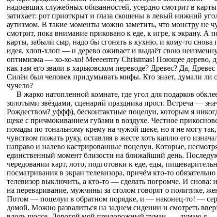
надоевших служебных обязанностей, усердно смотрит в карты
затихает: рот приоткрыт и глаза скошены в левый нижний угол
аутизмом. В такие моменты можно заметить, что монстру не ч
смотрит, пока внимание приковано к еде, к игре, к экрану. А 
карты, забыли сыр, надо бы сгонять в кухню, и кому-то снова
идея, хлоп-хлоп — и дерево оживает и выдаёт свою неизмен
оптимизма — хо-хо-хо! Meeeerrrry Christmas! Поющее дерево, д
как там его звали в харьковском переводе? Древес? Да, Древес
Силён был человек придумывать мифы. Кто знает, думали ли 
чучело?
В жарко натопленной комнате, где угол для подарков обкле
золотыми звёздами, сценарий праздника прост. Встреча — зна
Рождеством? уффф), бесконтактные поцелуи, которым я никогд
щеке с причмокиванием губами в воздухе. Честное прикоснов
помады по тональному крему на чужой щеке, но я не могу так,
чувством пожать руку, оставляя в жесте хоть каплю его изнача
направо и налево кастрированные поцелуи. Которые, несмотря
единственный момент близости на ближайший день. Последую
чередовании карт, лото, подготовки к еде, еды, пищеваритель
посматривания в экран телевизора, причём кто-то обязательно
телевизор выключить, а кто-то — сделать погромче. И снова: игра
на переваривание, мужчины за столом говорят о политике, ж
Потом — поцелуи в обратном порядке, и — наконец-то! — сер
домой. Можно развалиться на заднем сидении и смотреть вверх
вдоль шоссе. Дорогой мой придорожный туман, — думаю я, —