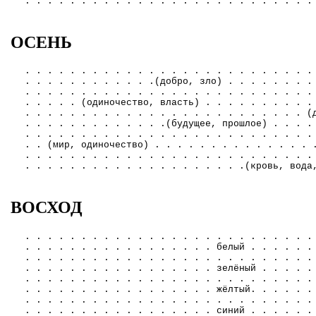
. . . . . . . . . . . . . . . . . . . . . . . . . .
ОСЕНЬ
. . . . . . . . . . . . . . . . . . . . . . . . . .
. . . . . . . . . . . .(добро, зло) . . . . . . . .
. . . . . . . . . . . . . . . . . . . . . . . . . .
. . . . . (одиночество, власть) . . . . . . . . . .
. . . . . . . . . . . . . . . . . . . . . . . . . (
. . . . . . . . . . . . .(будущее, прошлое) . . . .
. . . . . . . . . . . . . . . . . . . . . . . . . .
. . (мир, одиночество) . . . . . . . . . . . . . . 
. . . . . . . . . . . . . . . . . . . . . . . . . .
. . . . . . . . . . . . . . . . . . . .(кровь, вода
ВОСХОД
. . . . . . . . . . . . . . . . . . . . . . . . . .
. . . . . . . . . . . . . . . . . белый . . . . . .
. . . . . . . . . . . . . . . . . . . . . . . . . .
. . . . . . . . . . . . . . . . . зелёный . . . . .
. . . . . . . . . . . . . . . . . . . . . . . . . .
. . . . . . . . . . . . . . . . . жёлтый. . . . . .
. . . . . . . . . . . . . . . . . . . . . . . . . .
. . . . . . . . . . . . . . . . . синий . . . . . .