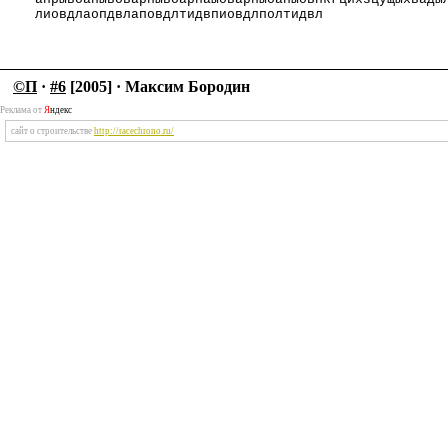
лиовдлаопдвлаповдлтидвпиовдлполтидвл
©П
·
#6
[2005] · Максим Бородин
Реклама от
Я
ндекс
сайт о строительстве
http://racechrono.ru/