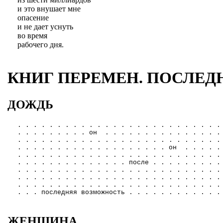
и это внушает мне
опасение
и не дает уснуть
во время
рабочего дня.
КНИГ ПЕРЕМЕН. ПОСЛЕД
ДОЖДЬ
. . . . . . . . . . . . . . . . . . . . . . . . . .
. . . . . . . . . он . . . . . . . . . . . . . . .
. . . . . . . . . . . . . . . . . . . . . . . . . .
. . . . . . . . . . . . . . . . . . . он . . . . .
. . . . . . . . . . . . . . . . . . . . . . . . . .
. . . . . . . . . . . . . . после . . . . . . . . .
. . . . . . . . . . . . . . . . . . . . . . . . . .
. . . . . . . . . . . . . . . . . . . . . . . . . .
. . . . . . . . . . . . . . . . . . . . . . . . . .
. . . последняя возможность . . . . . . . . . . . .
ЖЕНЩИНА