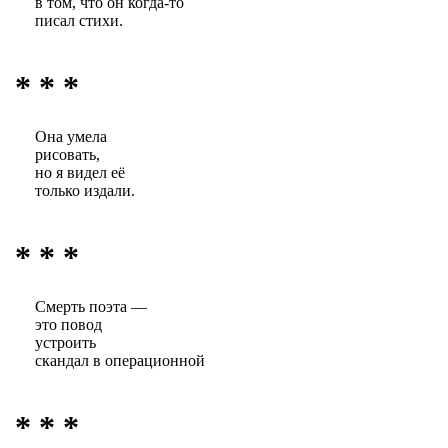
в том, что он когда-то
писал стихи.
* * *
Она умела
рисовать,
но я видел её
только издали.
* * *
Смерть поэта —
это повод
устроить
скандал в операционной
* * *