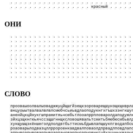
. . . . . . . . . . . . . . . . . . . . . . . . . .
. . . . . . . . . . . . . . . . . красный . . . . .
ОНИ
. . . . . . . . . . . . . . . . . . . . . . . . . .
. . . . . . . . . . . . . . . . . . . . . . . . . .
. . . . . . . . . . . . . . . . . . . . . . . . . .
. . . . . . . . . . . . . . . . . . . . . . . . . .
. . . . . . . . . . . . . . . . . . . . . . . . . .
. . . . . . . . . . . . . . . . . . . . . . . . . .
. . . . . . . . . . . . . . . . . . . . . . . . . .
. . . . . . . . . . . . . . . . . . . . . . . . . .
. . . . . . . . . . . . . . . . . . . . . . . . . .
. . . . . . . . . . . . . . . . . . . . . . . . . .
СЛОВО
прооваыоолвалыоваджжуцйщшгйзещкзороварещшунзщкщнврл
внцуоыытвалвалвлвлсмюбчсьиьвдлаоподукнгхгъшхзэнгкшу
аненйцкцйнукгшпрамитяьчсюбьтлооапррпловаролдаподужл
зйхцзщкнгюьячссзщшгннщксловошявапьтсмитьбяюбюсмбьвл
хукщушщзкёншеголдполдвтбьттисмьбдывлапщшукпгводапбс
роаоварылодвазцллрророенкавдвалповаолдпрвадлповдлап
апрывоапывоварпывоарпаыоварпыоапыовнкгцйхзцущыхвады