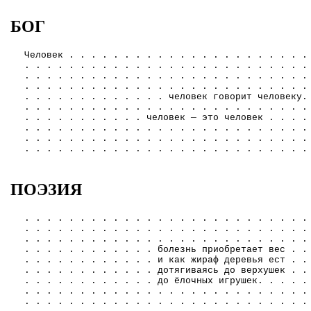
БОГ
Человек . . . . . . . . . . . . . . . . . . . . . .
. . . . . . . . . . . . . . . . . . . . . . . . . .
. . . . . . . . . . . . . . . . . . . . . . . . . .
. . . . . . . . . . . . . . . . . . . . . . . . . .
. . . . . . . . . . . . . человек говорит человеку.
. . . . . . . . . . . . . . . . . . . . . . . . . .
. . . . . . . . . . . человек — это человек . . . .
. . . . . . . . . . . . . . . . . . . . . . . . . .
. . . . . . . . . . . . . . . . . . . . . . . . . .
. . . . . . . . . . . . . . . . . . . . . . . . . .
ПОЭЗИЯ
. . . . . . . . . . . . . . . . . . . . . . . . . .
. . . . . . . . . . . . . . . . . . . . . . . . . .
. . . . . . . . . . . . . . . . . . . . . . . . . .
. . . . . . . . . . . . болезнь приобретает вес . .
. . . . . . . . . . . . и как жираф деревья ест . .
. . . . . . . . . . . . дотягиваясь до верхушек . .
. . . . . . . . . . . . до ёлочных игрушек. . . . .
. . . . . . . . . . . . . . . . . . . . . . . . . .
. . . . . . . . . . . . . . . . . . . . . . . . . .