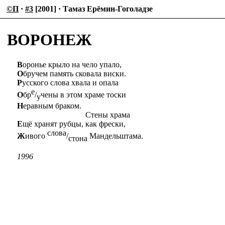
©П
·
#3
[2001] · Тамаз Ерёмин-Гоголадзе
ВОРОНЕЖ
В
оронье крыло на чело упало,
О
бручем память сковала виски.
Р
усского слова хвала и опала
е
О
бр
/
чены в этом храме тоски
у
Н
еравным браком.
Стены храма
Е
щё хранят рубцы, как фрески,
слова
Ж
ивого
/
Мандельштама.
стонa
1996