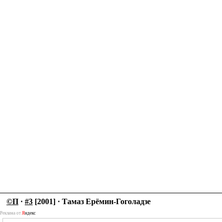
©П
·
#3
[2001] · Тамаз Ерёмин-Гоголадзе
Реклама от
Я
ндекс