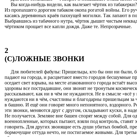
Вы когда-нибудь видели, как вылезает чёртик из табакерки
Из пропахшего дорогим табаком окопа рогатой войны. Его р
касаясь деревянных краёв пахнущей могилки. Так лапают в по
Выбравшись из табачного нутра, чёртик дышит чистым неква
чёртиком прощает все капли дождя. Даже те. Непрозрачные.
2
(С)ЛОЖНЫЕ ЗВОНКИ
Для любителей фабулы: Пришельцы, кто бы они ни были, б
падают на города, и расцветают вместо городов бесшумные п
оседает свет взрыва, на месте атакованного города встаёт вы
здоровы все пострадавшие, они звонят не тронутым космичес
рассказывают, как ни в чём не нуждаются. Не в смысле «всё у 
нуждаются ни в чём, счастливы и благодарны пришельцам за
в башню. И ещё они говорят много непонятного, вздорного. 
эти звонки, меняются друг с другом, складывают куски, в над
Не получается. Земляне вне башен спорят между собой. Для 
военнопленные, которых пытают, взяли под контроль, ставят 
говорить. Для других звонящие есть души убитых бомбой, пр
бормочущие оттуда нечто, не постигаемое живыми. Для треть