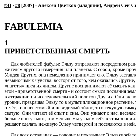
©П
·
#8
[2007] · Алексей Цветков (младший), Андрей Сен-С
FABULEMIA
1
ПРИВЕТСТВЕННАЯ СМЕРТЬ
Для любителей фабулы: Эльзу отправляют посредством ране
жителям другого измерения или планеты. С собой, кроме проч
Увидев Других, она немедленно принимает его. Эльзу заставля
невыносимых чувства: восторг от того, кем оказались Другие
«наготы» пред их лицом. Другие воспринимают её смерть как
этой «приветственной смерти» и состоит смысл послания зем
в аттракцион и исследовательский полигон Других. Они вкл
уровни, превращая Эльзу то в мультипликационное растение, 
отчёт, то в невесомый и невидимый эйдос, то в текущую сам
святую. Они читают её опыт и сны. Они узнают о нас, веселясь
больше они узнают, тем меньше мы узнаём себя в этом знании. 
решают сделать неживую Эльзу четвёртой и поселяются в ней.
Для всех остальных — говорит и показывает Эльза своей т