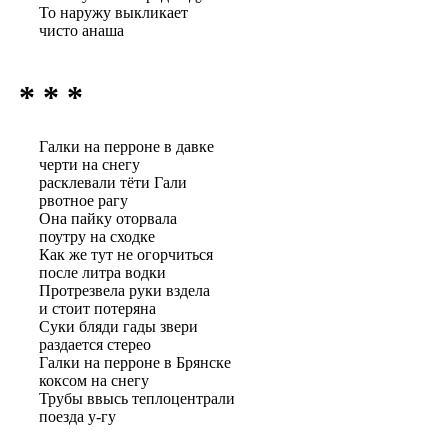
То наружу выкликает
чисто анаша
* * *
Галки на перроне в давке
черти на снегу
расклевали тёти Гали
рвотное рагу
Она пайку оторвала
поутру на сходке
Как же тут не огорчиться
после литра водки
Протрезвела руки вздела
и стоит потеряна
Суки бляди гады звери
раздается стерео
Галки на перроне в Брянске
коксом на снегу
Трубы ввысь теплоцентрали
поезда у-гу