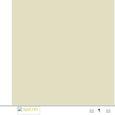
<<
¶
>>