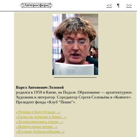
<<
¶
>>
Варел Антонович Лозовой
родился в 1959 в Киеве, на Подоле. Образование — архитектурное.
Художник и литератор. Соредактор Сергея Соловьёва в «Ковчеге».
Президент фонда «Клуб “Пекин”».
«Чуваки в бору бухали...»
«Галки на перроне в давке...»
«Зеленостроевцы горою...»
«Нетрусливая черта...»
«В плате бабьем идиота...»