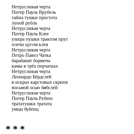
Нетрусливая черта
Питер Пауль Врубель
тайна тушки простота
луной рубль
Нетрусливая черта
Питер Пауль Клее
ультра пушки трактом прут
плечи цугом клея
Нетрусливая черта
Петро Павел Чатка
барабанят бормоча
камы в трёх перчатках
Нетрусливая черта
Леонардо Бёрдслей
в искрах карстовых скрипя
восьмой осью б
о
бслей
Нетрусливая черта
Питер Пауль Рубенс
трататушки тратата
умцы бубенц
* * *