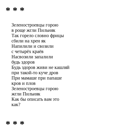
* * *
Зеленостроевцы горою
в роще жгли Пильняк
Так горело словно фрицы
сбили на хрен як
Напилили и свозили
с четырёх краёв
Насвозили запалили
будь здоров
Будь здоров живи не кашляй
при такой-то куче дров
При мамаше при папаше
кров и плов
Зеленостроевцы горою
жгли Пильняк
Как бы описать вам это
как?
* * *