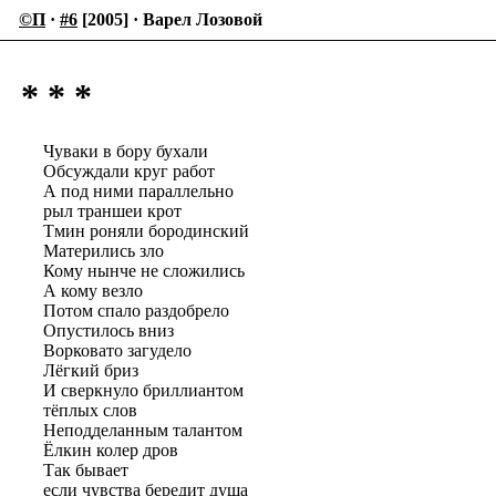
©П
·
#6
[2005] · Варел Лозовой
* * *
Чуваки в бору бухали
Обсуждали круг работ
А под ними параллельно
рыл траншеи крот
Тмин роняли бородинский
Матерились зло
Кому нынче не сложились
А кому везло
Потом спало раздобрело
Опустилось вниз
Ворковато загудело
Лёгкий бриз
И сверкнуло бриллиантом
тёплых слов
Неподделанным талантом
Ёлкин колер дров
Так бывает
если чувства бередит душа