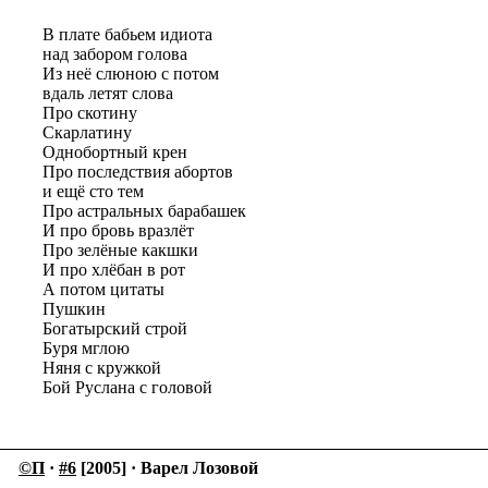
В плате бабьем идиота
над забором голова
Из неё слюною с потом
вдаль летят слова
Про скотину
Скарлатину
Однобортный крен
Про последствия абортов
и ещё сто тем
Про астральных барабашек
И про бровь вразлёт
Про зелёные какшки
И про хлёбан в рот
А потом цитаты
Пушкин
Богатырский строй
Буря мглою
Няня с кружкой
Бой Руслана с головой
©П
·
#6
[2005] · Варел Лозовой