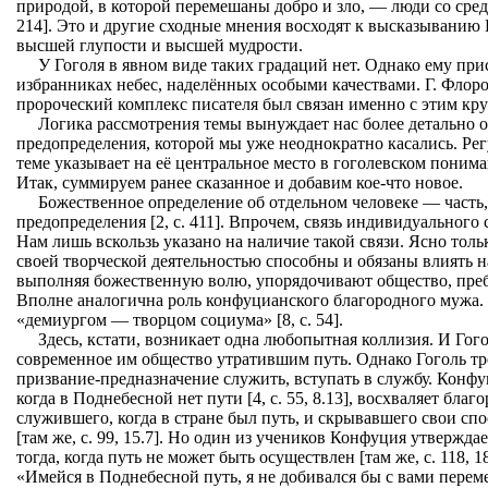
природой, в которой перемешаны добро и зло, — люди со сре
214]. Это и другие сходные мнения восходят к высказыванию
высшей глупости и высшей мудрости.
У Гоголя в явном виде таких градаций нет. Однако ему пр
избранниках небес, наделённых особыми качествами. Г. Флоро
пророческий комплекс писателя был связан именно с этим круго
Логика рассмотрения темы вынуждает нас более детально о
предопределения, которой мы уже неоднократно касались. Ре
теме указывает на её центральное место в гоголевском поним
Итак, суммируем ранее сказанное и добавим кое-что новое.
Божественное определение об отдельном человеке — часть
предопределения [2, с. 411]. Впрочем, связь индивидуального
Нам лишь вскользь указано на наличие такой связи. Ясно толь
своей творческой деятельностью способны и обязаны влиять н
выполняя божественную волю, упорядочивают общество, преб
Вполне аналогична роль конфуцианского благородного мужа.
«демиургом — творцом социума» [8, с. 54].
Здесь, кстати, возникает одна любопытная коллизия. И Го
современное им общество утратившим путь. Однако Гоголь тр
призвание-предназначение служить, вступать в службу. Конфу
когда в Поднебесной нет пути [4, с. 55, 8.13], восхваляет бл
служившего, когда в стране был путь, и скрывавшего свои сп
[там же, с. 99, 15.7]. Но один из учеников Конфуция утвержда
тогда, когда путь не может быть осуществлен [там же, с. 118, 18
«Имейся в Поднебесной путь, я не добивался бы с вами перемен»