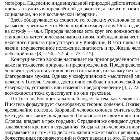
метафора. Наделение индивидуальной природой действитель
приказа служить в определённой должности, а значит, и занят
социальной, но и в космической иерархии.
Здесь обнаруживается сходство гоголевских установок со 
разъяснял ученикам, что Небо подобно императору. Оно отдаё
на службу —
мин
. Природа человека есть круг его должностны
становится категорическим императивом, побуждающим честно 
небесного приказа присутствует и у Конфуция. В этот приказ
жизни, имущественное положение, знатность и пр. Жизнь чел
небесной воле [8, с. 56—57; 4, с. 75, 12.5].
Конфуцианство вообще настаивает на предопределённости
даже на тождестве природы и предопределения. Предопределе
человека требуются усилия по его познанию, поскольку без так
благородным мужем. Однако у конфуцианских мыслителей ми
нежели у Гоголя. Человек достаточно свободен в творческой р
утверждать, устранять или изменять предопределение [3, с. 2
возможности тоже существуют, но они греховны.
По Гоголю, Бог пристально наблюдает за тем, как человек 
Писатель формулирует своеобразную теорию болезней. Оказыв
чрезвычайно полезны. Здоровый человек склонен считать себя
уже сделался таким, как должен. Он хвастается своими досто
Словом, впадает в грех гордыни. Страдания же очищают душу
закаляется и крепнет в страданиях. Когда жизнь человека виси
задумывается о том, что дело его жизни может быть прервано,
божественных предначертаний и будет наказан за это. И горды