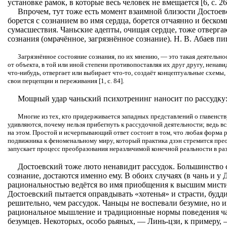
установке рамок, в которые весь человек не вмещается [6, с. 26
Впрочем, тут тоже есть момент взаимной близости Достоев
борется с сознанием во имя сердца, борется отчаянно и беско
сумасшествия. Чаньские адепты, очищая сердце, тоже отверг
сознания (омрачённое, загрязнённое сознание). Н. В. Абаев пи
Загрязнённое состояние сознания, по их мнению, — это такая деятельнос
от объекта, в той или иной степени противопоставляя их друг другу, ненав
что-нибудь, отвергает или выбирает что-то, создаёт концептуальные схем
свои перцепции и переживания [1, с. 84].
Мощный удар чаньский психотренинг наносит по рассудку
Многие из тех, кто придерживается западных представлений о главенств
удивляются, почему нельзя прибегнуть к рассудочной деятельности; ведь вс
на этом. Простой и исчерпывающий ответ состоит в том, что любая форма 
подвижника к феноменальному миру, который практика дзэн стремится прео
запускает процесс преобразования неразличимой конечной реальности в разл
Достоевский тоже люто ненавидит рассудок. Большинство 
сознание, достаются именно ему. В обоих случаях (в чань и у 
рациональностью ведётся во имя приобщения к высшим мист
Достоевский пытается оправдывать «хотенья» и страсти, будди
решительно, чем рассудок. Чаньцы не воспевали безумие, но и
рациональное мышление и традиционные нормы поведения ча
безумцев. Некоторых, особо рьяных, — Линь-цзи, к примеру,