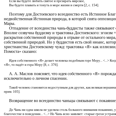
Если вы будете любить святое и презирать мирское,
Вы будете плавать и тонуть в море жизни и смерти [2, с. 154].
Поэтому для Достоевского всеединство есть Истинное Благ
недвойственная Истинная природа, в которой снята оппозиция
Мары.
Отпадение от всеединства чань-буддисты также связывают 
Вполне созвучна буддизму и трактовка Достоевского: эгоизм 
раскрытия собственной природы в отрыве от остального мира, 
собственной природой. Но у буддистов есть свой нюанс, кот
христианства Достоевскому чужд: трактовка «Я» как иллюзии
Помоста» сказано:
Идея собственного «Я» делает человека подобным горе Меру... <...> Ког
«Я», то падёт и гора Меру [8, с. 376].
А. А. Маслов поясняет, что идея собственного «Я» порожда
исключительно о личном спасении.
Такой человек становится недоступным для других, как великая вершина
прим. 105].
Возвращение во всеединство чаньцы связывают с покаяние
До Чань ни одна школа не уделяла столь большого внимания покаянию, у
благочестие в поведении... <...> Но Чань ясно заявляет: старые грехи устран