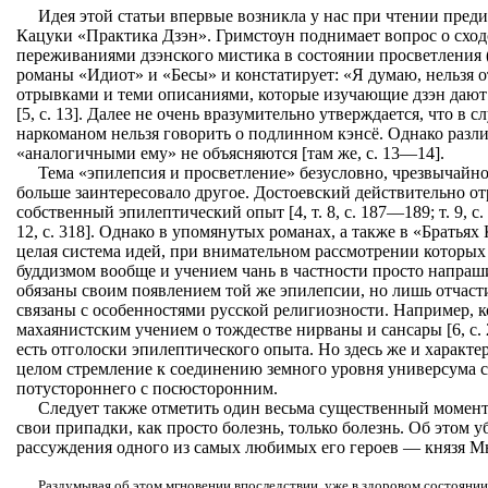
Идея этой статьи впервые возникла у нас при чтении преди
Кацуки «Практика Дзэн». Гримстоун поднимает вопрос о сход
переживаниями дзэнского мистика в состоянии просветления (
романы «Идиот» и «Бесы» и констатирует: «Я думаю, нельзя 
отрывками и теми описаниями, которые изучающие дзэн дают
[5, с. 13]. Далее не очень вразумительно утверждается, что в 
наркоманом нельзя говорить о подлинном кэнсё. Однако разл
«аналогичными ему» не объясняются [там же, с. 13—14].
Тема «эпилепсия и просветление» безусловно, чрезвычайн
больше заинтересовало другое. Достоевский действительно от
собственный эпилептический опыт [4, т. 8, с. 187—189; т. 9, с.
12, с. 318]. Однако в упомянутых романах, а также в «Братья
целая система идей, при внимательном рассмотрении которых
буддизмом вообще и учением чань в частности просто напраш
обязаны своим появлением той же эпилепсии, но лишь отчаст
связаны с особенностями русской религиозности. Например, к
махаянистским учением о тождестве нирваны и сансары [6, с. 2
есть отголоски эпилептического опыта. Но здесь же и характе
целом стремление к соединению земного уровня универсума 
потустороннего с посюсторонним.
Следует также отметить один весьма существенный момент
свои припадки, как просто болезнь, только болезнь. Об этом 
рассуждения одного из самых любимых его героев — князя 
Раздумывая об этом мгновении впоследствии, уже в здоровом состоянии, 