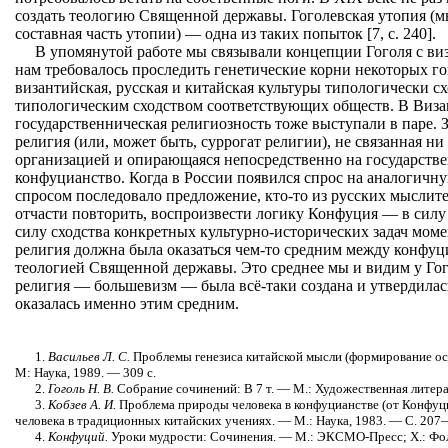
создать теологию Священной державы. Гоголевская утопия (
составная часть утопии) — одна из таких попыток [7, с. 240].
В упомянутой работе мы связывали концепции Гоголя с виз
нам требовалось проследить генетические корни некоторых го
византийская, русская и китайская культуры типологически сх
типологическим сходством соответствующих обществ. В Виза
государственническая религиозность тоже выступали в паре. 
религия (или, может быть, суррогат религии), не связанная ни
организацией и опирающаяся непосредственно на государств
конфуцианство. Когда в России появился спрос на аналогичн
спросом последовало предложение, кто-то из русских мыслит
отчасти повторить, воспроизвести логику Конфуция — в силу 
силу сходства конкретных культурно-исторических задач моме
религия должна была оказаться чем-то средним между конфуц
теологией Священной державы. Это среднее мы и видим у Гого
религия — большевизм — была всё-таки создана и утвердилась
оказалась именно этим средним.
1.
Васильев Л. С.
Проблемы генезиса китайской мысли (формирование ос
М: Наука, 1989. — 309 с.
2.
Гоголь Н. В.
Собрание сочинений: В 7 т. — М.: Художественная литерат
3.
Кобзев А. И.
Проблема природы человека в конфуцианстве (от Конфуци
человека в традиционных китайских учениях. — М.: Наука, 1983. — С. 207
4.
Конфуций.
Уроки мудрости: Сочинения. — М.: ЭКСМО-Пресс; X.: Фоли