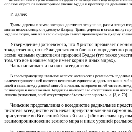
образом обретают неповторимое учение Будды и пробуждают дремавшее вну
И далее:
Травы, деревья и земли, которых достигнет это учение, разом начнут из
являть непостижимую, чудесную Дхарму. Травы, деревья и стены начнут пр
мудрым людям, они же в свою очередь станут проповедовать Дхарму травам, 
Утверждение Достоевского, что Христос пребывает с коням
тождественно, но всё же достаточно близко и определенно р
всеми живыми существами природой Будды (тут также умест
том, что всё в нашем мире имеет корни в иных мирах).
Чань настаивает и на идее всеединства:
В своём трансцендентальном аспекте космическая реальность неделима и
наличествующее в ней является целостным единством; здесь нет каких-либ
мной и вами, между данной книгой и глазами, которыми вы её читаете, меж
познающим и познаваемым. Буддисты именуют это отсутствием или пустото
лишена феноменов, в ней отсутствуют объекты и процессы <...>. [3, с. 70].
Чаньские представления о всеединстве радикальнее предст
писателя всеединство есть некая предустановленная гармония.
присутствие во Вселенной Божьей силы («божия слава кругом»
взаимопроникновение земного мира и иных уровней реальнос
Бог взял семена из миров иных и посеял на сей земле и взрастил сад свой,