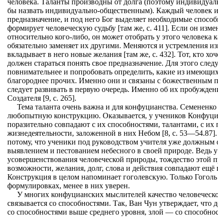
человека. Таланты производны от долга (поэтому индивидуал
бы назвать индивидуально-общественным). Каждый человек и
предназначение, и под него Бог выделяет необходимые способно
формирует человеческую судьбу [там же, с. 411]. Если он изм
относительно кого-либо, он может отобрать у этого человека 
обязательно заменяет их другими. Меняются и устремления из
вкладывает в него новые желания [там же, с. 432]. Тот, кто 
должен стараться понять свое предназначение. Для этого следу
повнимательнее и попробовать определить, какие из имеющих
благороднее прочих. Именно они и связаны с божественным 
следует развивать в первую очередь. Именно об их пробужден
Создателя [9, с. 265].
Тема таланта очень важна и для конфуцианства. Семененк
любопытную конструкцию. Оказывается, у учеников Конфуци
поразительно совпадают с их способностями, талантами, с и
жизнедеятельности, заложенной в них Небом [8, с. 53—54.87].
потому, что ученики под руководством учителя уже должным 
выявлением и пестованием небесного в своей природе. Ведь у
усовершенствования человеческой природы, тождество этой п
возможности, желания, долг, слова и действия совпадают ещё п
Конструкция в целом напоминает гоголевскую. Только Гогол
формулировках, менее в них уверен.
У многих конфуцианских мыслителей качество человечес
связывается со способностями. Так, Ван Чун утверждает, что
со способностями выше среднего уровня, злой — со способнос