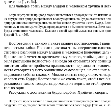
даже свои [1, с. 64].
Для чаньцев грань между Буддой и человеком хрупка и легк
Когда внутренняя природа людей испытывает пробуждение, то именно о
их внутренняя природа пребывает в заблуждениях, то Будда становится чел
природе они становятся равны, то любое живое существо и есть Будда. Есл
ложному и опасному, то Будда превращается в обычного человека. Если ваш
Будда становится человеком. Если же в своей единой мысли вы ровны и прямы
Буддой [8, с. 456].
Достоевский в данном пункте крайне противоречив. Грань
него весьма зыбка. Но если практика чань совершенно однозн
стирание различий между Буддой и человеком (конечная цель 
Достоевский мечется: временами ему хочется, чтобы граница
была разрушена полностью, а иногда он стремится эту границ
писателя заботит проблема правильности перехода от человек
места отводится у него обличению самозванцев, не ставших в
выдающих себя за таковых. Можно сказать следующее: чаньцы
человек есть Будда; Достоевский же очень хочет, чтобы все б
реальность такого тождества до конца не верит, по этой прич
только один.
Рассуждая о достижении буддоподобия, Хуэйнен говорит:
Получить просветление в этом учении означает получить учение праджн
следуешь этому, то уже своим телом становишься равен Будде [там же, с. 36