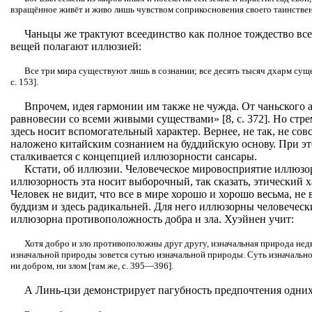
взращённое живёт и живо лишь чувством соприкосновения своего таинственным
Чаньцы же трактуют всеединство как полное тождество все
вещей полагают иллюзией:
Все три мира существуют лишь в сознании; все десять тысяч дхарм суще
с. 153].
Впрочем, идея гармонии им также не чужда. От чаньского а
равновесии со всеми живыми существами» [8, с. 372]. Но стр
здесь носит вспомогательный характер. Вернее, не так, не сов
наложено китайским сознанием на буддийскую основу. При э
сталкивается с концепцией иллюзорности сансары.
Кстати, об иллюзии. Человеческое мировосприятие иллюзор
иллюзорность эта носит выборочный, так сказать, этический х
Человек не видит, что все в мире хорошо и хорошо весьма, не 
буддизм и здесь радикальней. Для него иллюзорны человеческ
иллюзорна противоположность добра и зла. Хуэйнен учит:
Хотя добро и зло противоположны друг другу, изначальная природа нед
изначальной природы зовется сутью изначальной природы. Суть изначальн
ни добром, ни злом [там же, с. 395—396].
А Линь-цзи демонстрирует пагубность предпочтения одних