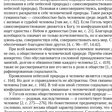
(опознания в себе небесной природы) с самосовершенствован
небесной природы). Познавая я самосовершенствуясь, конфуц
полного раскрытия в себе человеческой природы. Такое раскр
гуманностью — способностью быть человеком среди людей. К
с жизнью и судьбой человека [там же, с. 82]. Если Гоголь чере
самосовершенствование движется к Богу, то конфуцианский 
ищет единства с Небом и древностью [там же, с. 21]. Благоро
всеобщность означает не только всечеловечность, но и космич
цзюнь-цзы, совершенствуя себя, совершенствовать весь мир. С
обеспечивает благоденствие других [4, с. 96—97, 14.42].
При всей важности общечеловеческого ключевое значение д
не оно, а общественное в человеческой природе. Причём озна
конкретно. Оно обуславливается сословной принадлежностью,
занятий, долгом и обязанностями каждого человека [2, с. 419
также не рассматривается вне его места и роли в обществе [1, 
рафинированная социальность.
Проявлением небесной природы в человеке является следов
с. 164]. Но долг и справедливость не абстрактны. Они связан
человека [там же, с. 166]. В той или иной степени социально
конфуцианские категории, связанные с человеческой природо
У Гоголя основа общественного в человеческой природе —
сословию — родовая, наследственная — и соответствует бож
человеке [2, с. 275—276]. Но божественное предначертание, 
сословию, носит весьма общий характер [именно потому, что э
Должность и род занятий его конкретизируют. Служебное мест