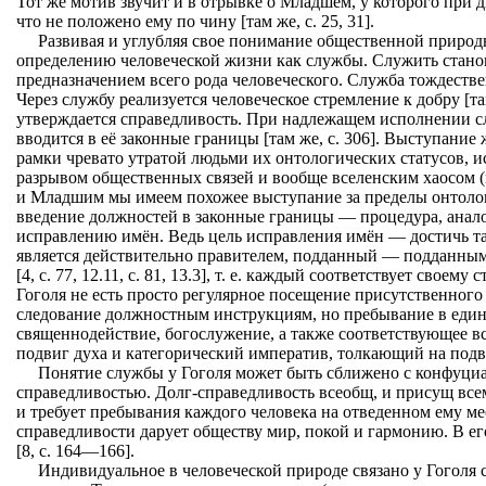
Тот же мотив звучит и в отрывке о Младшем, у которого при 
что не положено ему по чину [там же, с. 25, 31].
Развивая и углубляя свое понимание общественной природы
определению человеческой жизни как службы. Служить стан
предназначением всего рода человеческого. Служба тождествен
Через службу реализуется человеческое стремление к добру [там
утверждается справедливость. При надлежащем исполнении 
вводится в её законные границы [там же, с. 306]. Выступание
рамки чревато утратой людьми их онтологических статусов, 
разрывом общественных связей и вообще вселенским хаосом (к
и Младшим мы имеем похожее выступание за пределы онтолог
введение должностей в законные границы — процедура, анал
исправлению имён. Ведь цель исправления имён — достичь так
является действительно правителем, подданный — подданны
[4, с. 77, 12.11, с. 81, 13.3], т. е. каждый соответствует своему
Гоголя не есть просто регулярное посещение присутственного
следование должностным инструкциям, но пребывание в един
священнодействие, богослужение, а также соответствующее в
подвиг духа и категорический императив, толкающий на подв
Понятие службы у Гоголя может быть сближено с конфуци
справедливостью. Долг-справедливость всеобщ, и присущ все
и требует пребывания каждого человека на отведенном ему ме
справедливости дарует обществу мир, покой и гармонию. В ег
[8, с. 164—166].
Индивидуальное в человеческой природе связано у Гоголя 