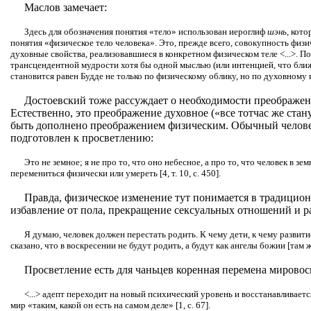
Маслов замечает:
Здесь для обозначения понятия «тело» использован иероглиф
шэнь
, кот
понятия «физическое тело человека». Это, прежде всего, совокупность физи
духовные свойства, реализовавшиеся в конкретном физическом теле <...>. П
трансцендентной мудрости хотя бы одной мыслью (или интенцией, что ближ
становится равен Будде не только по физическому облику, но по духовному в
Достоевский тоже рассуждает о необходимости преображен
Естественно, это преображение духовное («все тотчас же стан
быть дополнено преображением физическим. Обычный челове
подготовлен к просветлению:
Это не земное; я не про то, что оно небесное, а про то, что человек в з
перемениться физически или умереть [4, т. 10, с. 450].
Правда, физическое изменение тут понимается в традицио
избавление от пола, прекращение сексуальных отношений и 
Я думаю, человек должен перестать родить. К чему дети, к чему развити
сказано, что в воскресении не будут родить, а будут как ангелы божии [там 
Просветление есть для чаньцев коренная перемена мировос
<...> адепт переходит на новый психический уровень и восстанавливаетс
мир «таким, какой он есть на самом деле» [1, с. 67].