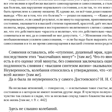
все эти молнии и проблески высшего самоощущения и самосознания, а стало
как болезнь, как нарушение нормального состояния, а если так, то это вовсе
быть причислено к самому низшему. И, однако же, он всё-таки дошел након
вывода: «Что же в том, что это болезнь?» — решил он наконец. — «Какое до
ненормальное, если самый результат, если минута ощущения, припоминаема
состоянии, оказывается в высшей степени гармонией, красотой, даёт неслы
полноты, меры, примирения и восторженного молитвенного слития с самым 
же, что это действительно «красота и молитва», что это действительно «вы
сомневаться не мог, да и сомнений не мог допустить. <...> Мгновения эти б
необыкновенным усилием самосознания, — если бы надо было выразить эт
самосознания и в то же время самоощущения в высшей степени непосредственн
Сомнения оставались, ибо «отупение, душевный мрак, иди
последствием этих “высочайших минут”» [там же]. Что-то явно
есть в его оценке этой минуты, без сомнения заключалась ошибк
подлинность слияния с «высшим синтезом жизни» оказывало
Неуверенность, колебания относились к утверждению, что «эт
всей жизни» [там же].
Да и была ли неуверенность у самого Достоевского? Н. Н. 
На несколько мгновений, — говорил он, — я испытываю такое счастье, 
состоянии и о котором не имеют понятия другие люди. Я чувствую полную г
чувство так сильно и сладко, что за несколько секунд такого блаженства мо
всю жизнь [там же, т. 9. с. 442].
Здесь не слышно колебаний.