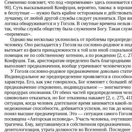
Семененко поясняет, что под «переменами» здесь понимается пе
90]. Суть высказываний Конфуция, вероятно, такова: в хорош
в беспутные — нужно быть крайне осторожным и действовать 
лучшему, от любой другой службы следует уклоняться. При в
логика обнаруживается и у Гоголя. В смутные времена нельз
так, чтобы служба обществу была служением Богу. Такая служб
«переменах».
Однако мы несколько уклонились от проблемы предопредел
человеку. Оно распадается у Гоголя на сословно-родовое и и
вытекает из факта принадлежности к той или иной социально
помещик не по собственному хотению, а по рождению [2, с. 27
Конфуция. Так, аристократам определено быть благородными м
выполняет предназначения, вообще утрачивают человеческую 
У Гоголя сословно-родовое предназначение довольно статич
Индивидуальное же предопределение проявляется в способност
характера. Его, как уже говорилось, Бог изменяет с большей 
предназначение откровенно, индивидуальное — энигматично 
процедурах опознания. От обеих частей предопределения чел
самовольно отказаться, но Бог отказника накажет [2, с. 275, 4
ситуация, когда человек длительное время занимается какой-л
недюжинные способности, добивается успехов, но так до конц
понял высшие предначертания. Это — ситуация самого Гоголя
посвящена «Авторская исповедь». Участь человека, очутивше
трагична. Ему, запутавшемуся в собственном предназначении,
деонтологизация, утрата должности во Вселенной. Последнее