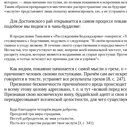
которых — лишь внешние поступки, но полным покаянием и искренним желан
Таким образом прекращается мистическое распространение зла на будущие п
«заслуги» представляют лишь попытку компенсировать зло, а не устранить его
Для Достоевского рай открывается в самом процессе покаяния
подобное мы видим и в чань-буддизме:
В предисловии Таньлиня к «Рассуждениям Бодхидхармы» говорится: «Тот
столкнувшись с бедствиями, подумать о следующем: “В своём прошлом в п
главное в угоду мелкому. В течение своего существования я породил много 
Несчастья, что присутствуют во мне, вопреки моей изначальной чистоте, тяг
расцвету плодов, которые являются возданиями за старые проступки. Прот
сердца, и тотчас исчезнут все причины для зла и упрёков”».
Как видим, покаяние начинается с самой мысли о грехе, о 
причиняет человек своими поступками. Причём сам акт искрен
говорится в тексте, устраняет все результаты грехов [8, с. 247].
Признание бесконечности причинённого вреда происходит
и всему этому целому адресовано, т. е. и тут «всякий перед все
Признавая свою космическую вину, буддийский адепт и свои 
переадресовывает вселенской целостности, для чего существ
Будь благодарен четырём видам доброты,
Преодолей три мира страдания,
Пестуй добродетели, не зная усталости,
Пусть все существа разделят твои заслуги [3, с. 341].