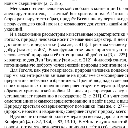
новым свершениям [2, с. 185].
Меньшая степень человеческой свободы в концепции Гоголя
апеллирует писатель, — личный Бог христианства. А Гоголь 
бюрократизирует его образ, придаёт Всевышнему черты въедл
всюду сующего свой нос и не желающего допустить какой-ниб
указаний.
И в заключение рассмотрим качественные характеристики 
Гоголю, природа человека носит смешанный характер. В ней п
достоинства, и недостатки [там же, с. 415]. При этом человек
добру [там же, с. 407]. В конфуцианстве также присутствуют 
человеческой природы и её потенциальной доброты [3, с. 225
характерно для Дун Чжуншу [там же, с. 212]. Философ считал,
потенциальную доброту человеческой природы воспитание и о
Для Гоголя, как уже говорилось, природа человека подлеж
пор мы акцентировали внимание на проблеме самосовершенств
прерогатива небесных избранников. Прочий люд надо соверше
своих подданных постоянно совершенствует император. Идеа
образцом христианской любви. Изливая и распространяя эту л
устанавливает гармонию в государстве [2, с. 211]. Он учит с
самопознанию и самосовершенствованию и ведёт народ к вышне
Природу крестьян совершенствуют помещики [там же, с. 277— 
(пророк, небесный избранник) совершенствует природу всего н
Идея воспитательной роли императора весьма дорога и кон
Конфуций [4, с. 82, 13.4, с. 83, 13.10]. В «Янь те луне» «дос
говорит о том, что человеческая природа несёт в себе зачатки 