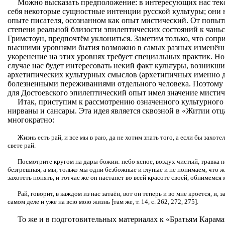
Можно высказать предположение: в интересующих нас тек
себя некоторые сущностные интенции русской культуры; они 
опыте писателя, осознанном как опыт мистический. От попыт
степени реальной близости эпилептических состояний к чань
Гримстоун, предпочтём уклониться. Заметим только, что сопр
высшими уровнями бытия возможно в самых разных изменённ
укоренение на этих уровнях требует специальных практик. Но
случае нас будет интересовать некий факт культуры, возникши
архетипических культурных смыслов (архетипичных именно д
болезненными переживаниями отдельного человека. Поэтому т
для Достоевского эпилептический опыт имел значение мистич
Итак, приступим к рассмотрению означенного культурного 
нирваны и сансары. Эта идея является сквозной в «Житии отц
многократно:
Жизнь есть рай, и все мы в раю, да не хотим знать того, а если бы захотел
свете рай.
Посмотрите кругом на дары божии: небо ясное, воздух чистый, травка н
безгрешная, а мы, только мы одни безбожные и глупые и не понимаем, что жи
захотеть понять, и тотчас же он настанет во всей красоте своей, обнимемся м
Рай, говорит, в каждом из нас затаён, вот он теперь и во мне кроется, и, 
самом деле и уже на всю мою жизнь [там же, т. 14, с. 262, 272, 275].
То же и в подготовительных материалах к «Братьям Карам