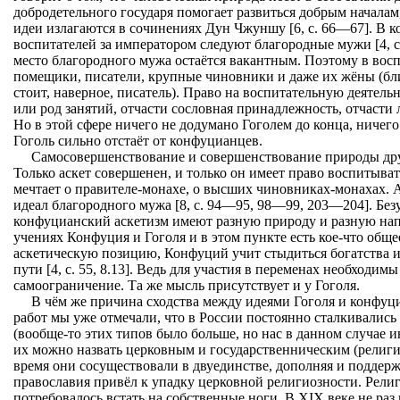
добродетельного государя помогает развиться добрым началам
идеи излагаются в сочинениях Дун Чжуншу [6, с. 66—67]. В 
воспитателей за императором следуют благородные мужи [4, с. 7
место благородного мужа остаётся вакантным. Поэтому в восп
помещики, писатели, крупные чиновники и даже их жёны (бл
стоит, наверное, писатель). Право на воспитательную деятель
или род занятий, отчасти сословная принадлежность, отчасти
Но в этой сфере ничего не додумано Гоголем до конца, ничего
Гоголь сильно отстаёт от конфуцианцев.
Самосовершенствование и совершенствование природы друг
Только аскет совершенен, и только он имеет право воспитыва
мечтает о правителе-монахе, о высших чиновниках-монахах.
идеал благородного мужа [8, с. 94—95, 98—99, 203—204]. Без
конфуцианский аскетизм имеют разную природу и разную напр
учениях Конфуция и Гоголя и в этом пункте есть кое-что общ
аскетическую позицию, Конфуций учит стыдиться богатства и 
пути [4, с. 55, 8.13]. Ведь для участия в переменах необходим
самоограничение. Та же мысль присутствует и у Гоголя.
В чём же причина сходства между идеями Гоголя и конфуц
работ мы уже отмечали, что в России постоянно сталкивались
(вообще-то этих типов было больше, но нас в данном случае и
их можно назвать церковным и государственническим (религ
время они сосуществовали в двуединстве, дополняя и поддерж
православия привёл к упадку церковной религиозности. Рели
потребовалось встать на собственные ноги. В XIX веке не р