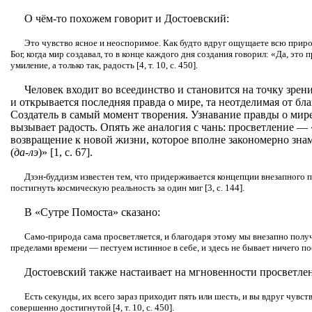
О чём-то похожем говорит и Достоевский:
Это чувство ясное и неоспоримое. Как будто вдруг ощущаете всю природ
Бог, когда мир создавал, то в конце каждого дня создания говорил: «Да, это п
умиление, а только так, радость [4, т. 10, с. 450].
Человек входит во всеединство и становится на точку зрени
и открывается последняя правда о мире, та неотделимая от бл
Создатель в самый момент творения. Узнавание правды о мир
вызывает радость. Опять же аналогия с чань: просветление — 
возвращение к новой жизни, которое вполне закономерно зна
(
да-лэ
)» [1, с. 67].
Дзэн-буддизм известен тем, что придерживается концепции внезапного п
постигнуть космическую реальность за один миг [3, с. 144].
В «Сутре Помоста» сказано:
Само-природа сама просветляется, и благодаря этому мы внезапно получ
пределами времени — пестуем истинное в себе, и здесь не бывает ничего пос
Достоевский также настаивает на мгновенности просветле
Есть секунды, их всего зараз приходит пять или шесть, и вы вдруг чувс
совершенно достигнутой [4, т. 10, с. 450].