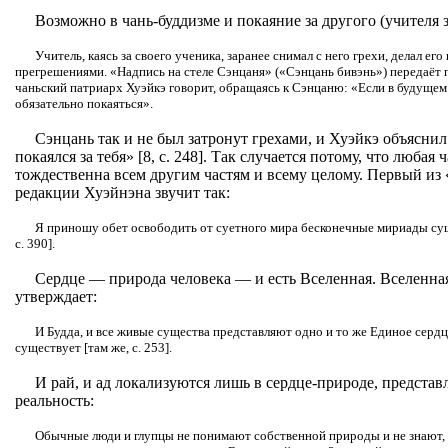
Возможно в чань-буддизме и покаяние за другого (учителя з
Учитель, каясь за своего ученика, заранее снимал с него грехи, делал е
прегрешениями. «Надпись на стеле Сэнцаня» («Сэнцань бивэнь») передаёт
чаньский патриарх Хуэйкэ говорит, обращаясь к Сэнцаню: «Если в будущем
обязательно покаяться».
Сэнцань так и не был затронут грехами, и Хуэйкэ объяснил
покаялся за тебя» [8, с. 248]. Так случается потому, что любая
тождественна всем другим частям и всему целому. Первый из 
редакции Хуэйнэна звучит так:
Я приношу обет освободить от суетного мира бесконечные мириады суще
с. 390].
Сердце — природа человека — и есть Вселенная. Вселенна
утверждает:
И Будда, и все живые существа представляют одно и то же Единое сердц
существует [там же, с. 253].
И рай, и ад локализуются лишь в сердце-природе, предста
реальность:
Обычные люди и глупцы не понимают собственной природы и не знают, 