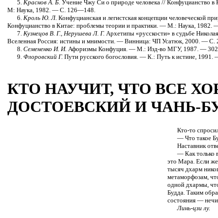
5.
Краснов А. Б.
Учение Чжу Си о природе человека // Конфуцианство в 
М: Наука, 1982. — С. 126—148.
6.
Кроль Ю. Л.
Конфуцианская и легистская концепции человеческой природы
Конфуцианство в Китае: проблемы теории и практики. — М.: Наука, 1982. 
7.
Кузнецов В. Г., Нерушева Л. Г.
Архетипы «русскости» в судьбе Николая
Вселенная Россия: истины и мнимости. — Винница: ЧП Усатюк, 2000. — С.
8.
Семененко И. И.
Афоризмы Конфуция. — М.: Изд-во МГУ, 1987. — 302 
9.
Флоровский Г.
Пути русского богословия. — К.: Путь к истине, 1991. 
КТО НАУЧИТ, ЧТО ВСЕ Х
ДОСТОЕВСКИЙ И ЧАНЬ-Б
Кто-то спроси
— Что такое Б
Наставник отв
— Как только 
это Мара. Если же
тысяч дхарм нико
метаморфозам, чт
одной дхармы, что
Будда. Таким обра
состояния — нечи
Линь-цзи лу.