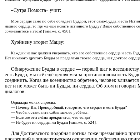
«Сутра Помоста» учит:
Моё сердце само по себе обладает Буддой, этот само-Будда и есть Исти
нашего сердца, то где же ещё искать истинного Будду? Ваше собственное с
сомневайтесь в этом! [там же, с. 456].
Хуэйнену вторит Мацзу:
Каждый из вас должен уверовать, что его собственное сердце и есть Будда
Нет никакого другого Будды за пределами твоего сердца, нет другого сердца 
Обнаружение Будды в сердце — первый шаг к всеединству. 
есть Будда, мы всё ещё цепляемся за противоположность Будды
соединить. Когда же всеединство обретено, человек вливается
нет и не может быть ни Будды, ни сердца. Об этом и говорит 
диалогов:
Однажды монах спросил:
— Почему Вы, Преподобный, говорите, что сердце и есть Будда?
— Чтобы остановить слёзы малого ребёнка.
— Если же эти слёзы прекратятся, что тогда?
— Не будет ни сердца, ни Будды [там же, с. 524].
Для Достоевского подобная логика тоже чрезвычайно при
прозревший в эпилептическом откровении собственную природ