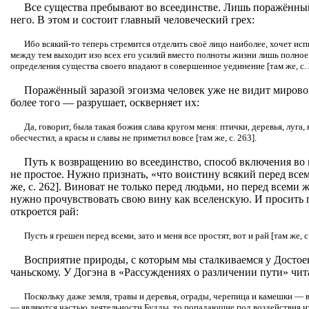
Все существа пребывают во всеединстве. Лишь поражённый
него. В этом и состоит главный человеческий грех:
Ибо всякий-то теперь стремится отделить своё лицо наиболее, хочет исп
между тем выходит изо всех его усилий вместо полноты жизни лишь полное
определения существа своего впадают в совершенное уединение [там же, с. 
Поражённый заразой эгоизма человек уже не видит миров
более того — разрушает, оскверняет их:
Да, говорит, была такая божия слава кругом меня: птички, деревья, луга, 
обесчестил, а красы и славы не приметил вовсе [там же, с. 263].
Путь к возвращению во всеединство, способ включения во
не простое. Нужно признать, «что воистину всякий перед всеми
же, с. 262]. Виноват не только перед людьми, но перед всем
нужно прочувствовать свою вину как вселенскую. И просить 
откроется рай:
Пусть я грешен перед всеми, зато и меня все простят, вот и рай [там же, с.
Восприятие природы, с которым мы сталкиваемся у Достое
чаньскому. У Догэна в «Рассуждениях о различении пути» чит
Поскольку даже земля, травы и деревья, ограды, черепица и камешки — 
— являются частью деятельности Будды, то попадающие под воздействия и