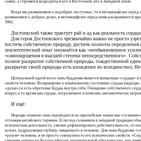
самих, а стремятся возродиться кто в Восточной, кто в Западной земле.
Когда мы размышляем о недобрых поступках, то в метаморфозах перед на
размышляем о добрых делах, в метаморфозах перед нами раскрываются врата
396].
Достоевский также трактует рай и ад как реальность сердца
Для героя Достоевского чрезвычайно важно не просто узрет
постичь собственную природу, достичь полноты определения 
эпилептический опыт опознаётся как «необыкновенное усиле
«самоощущения в высшей степени непосредственного». Собст
полное раскрытие собственной природы, тождественной един
раскрытие своей природы есть вхождение во всеединство). Не
Центральной идеей всего чань-буддизма является концепция «сердца» (
с
свойств человека. Возвращение к изначальному состоянию сердца (нередко
«душа») и есть обретение Будды внутри себя. Очищение собственного серд
вокруг, в то время как сердце, погружённое в иллюзии, автоматически загрязня
И ещё:
Нередко понятие синь переводится на европейские языки как «сознание»,
оттенкам китайского термина. Если под сознанием в западной традиции об
психическая деятельность, умение рефлектировать действительность, то по
аспект, подразумевая глубину священного в человеке. Для чань-буддизма «
«разум» человека, и не просто совокупность его психических свойств. «С
синоним «природы Будды» (
фосин
), потенциальной «буддовости», что живёт