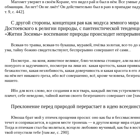
Магомет уверяет в своём Коране, что видел рай и был в нём. Все умные 
обманщик. Ан нет! Он не лжёт! Он действительно был в раю в припадке падуч
т. 9, с. 442].
С другой стороны, концепция рая как модуса земного мира 
Достоевского к религии природы, с пантеистической тенденци
«Житии Зосимы» воспевание природы происходит непрерывн
Всякая-то травка, всякая-то букашка, муравей, пчёлка золотая, все-то до
ума, тайну божию свидетельствуют, беспрерывно совершают её сами...
Посмотри... на коня, животное великое, близ человека стоящее, али на в
понурого и задумчивого, посмотри на лики их: какая кротость, какая привя
безжалостно, какая незлобивость, какая доверчивость и какая красота в его л
на нём нет никакого греха, ибо всё совершенно, всё, кроме человека, безгр
нашего.
Ибо для всех слово, все создания и вся тварь, каждый листик устремляетс
плачет, себе неведомо, тайной жития своего безгрешного совершает сие [там 
Преклонение перед природой перерастает в идею всеединст
Юноша брат мой у птичек прощения просил: оно как бы и бессмысленно, а
течет и соприкасается, в одном месте тронешь — в другом конце мира отдаетс
Тогда и птичкам стал бы молиться, всецело любовию мучимый, как бы в вост
твой отпустили тебе [там же, с. 290].