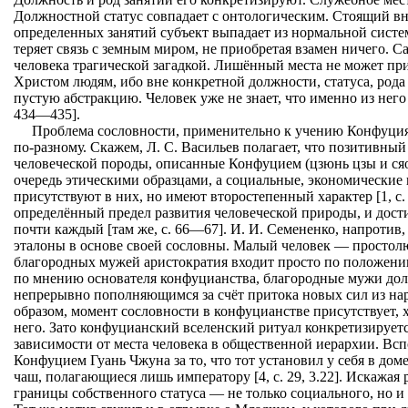
Должностной статус совпадает с онтологическим. Стоящий в
определенных занятий субъект выпадает из нормальной сист
теряет связь с земным миром, не приобретая взамен ничего. С
человека трагической загадкой. Лишённый места не может при
Христом людям, ибо вне конкретной должности, статуса, рода 
пустую абстракцию. Человек уже не знает, что именно из него в
434—435].
Проблема сословности, применительно к учению Конфуция,
по-разному. Скажем, Л. С. Васильев полагает, что позитивны
человеческой породы, описанные Конфуцием (цзюнь цзы и сяо
очередь этическими образцами, а социальные, экономические
присутствуют в них, но имеют второстепенный характер [1, с
определённый предел развития человеческой природы, и дост
почти каждый [там же, с. 66—67]. И. И. Семененко, напротив,
эталоны в основе своей сословны. Малый человек — простолюди
благородных мужей аристократия входит просто по положению
по мнению основателя конфуцианства, благородные мужи до
непрерывно пополняющимся за счёт притока новых сил из наро
образом, момент сословности в конфуцианстве присутствует, х
него. Зато конфуцианский вселенский ритуал конкретизируетс
зависимости от места человека в общественной иерархии. Вс
Конфуцием Гуань Чжуна за то, что тот установил у себя в до
чаш, полагающиеся лишь императору [4, с. 29, 3.22]. Искажая
границы собственного статуса — не только социального, но и