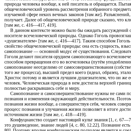
природа человека вообще, к ней писатель и обращается. Пытая
общечеловеческий уровень рассмотрения избранного предмета
изучаемой сфере неких вечных законов [там же]. Разъяснений,
получает. Далее об общечеловеческой природе сказано, что 
[там же, с. 416—417, 419].
В данном контексте можно было бы ожидать рассуждений о
носителе всечеловеческой природы. Однако Гоголь провозгл
«душезнателем» [там же, с. 416—417]. Таким способом Гоголь
свойство общечеловеческой природы: она есть сущность, взы
самопознание — основной модус её существования. Следоват
Гоголя делают писателя орудием самопознающего всечеловечес
способом превращения его во всечеловека (путём уподоблени
самопознание неотделимо от самосовершенствования (собстве
того же процесса), высший предел коего (идеал, образец, этал
Христос потому и является лучшим душезнателем, что он же 
человек. Человеческая природа в нем достигла верхней границ
полностью раскрывшись себе и миру.
Самопознание и самосовершенствование нужны не сами по
познания и изменения окружающей действительности. Поэтом
познания жизни вообще, а совершенствуя себя, человек сове
процесс познания и улучшения жизни позволяет в итоге дост
источником жизни [там же, с. 418—419].
Конфуцианство создает настоящий культ знания [1, с. 67—
это душеведение, знание людей [4, с. 80, 12.22]. Познание есть
80]. Поэтому вполне конфуцианским подходом является и со