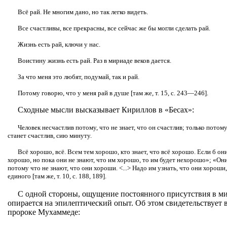
Всё рай. Не многим дано, но так легко видеть.
Все счастливы, все прекрасны, все сейчас же бы могли сделать рай.
Жизнь есть рай, ключи у нас.
Воистину жизнь есть рай. Раз в мириаде веков дается.
За что меня это любят, подумай, так и рай.
Потому говорю, что у меня рай в душе [там же, т. 15, с. 243—246].
Сходные мысли высказывает Кириллов в «Бесах»:
Человек несчастлив потому, что не знает, что он счастлив; только потому.
станет счастлив, сию минуту.
Всё хорошо, всё. Всем тем хорошо, кто знает, что всё хорошо. Если б он
хорошо, но пока они не знают, что им хорошо, то им будет нехорошо»; «Он
потому что не знают, что они хороши. <...> Надо им узнать, что они хороши,
единого [там же, т. 10, с. 188, 189].
С одной стороны, ощущение постоянного присутствия в мир
опирается на эпилептический опыт. Об этом свидетельствует 
пророке Мухаммеде: