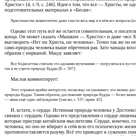
Христос» [4, т. 9, с. 246]. Идея о том, что все — Христы, не о
подготовительных материалах к «Бесам»:
Христианство компетентно даже спасти весь мир и в нём все вопросы (если 
Однако этот путь всё же остается сомнительным, и писател
конца. Он может сказать «Мышкин — Христос» и даже «все Хр
выговорить «Нет ни Христа, ни человека». Точно так же он н
само-природы человека выше обретения рая. Зато чаньцы впо
образом с нирваной. Мацзу заявляет:
Все бодисаттвы считали это адскими мучениями — погрузиться в пустоту
так и не узреть природу Будды [8, с. 507].
Маслов комментирует:
Этот отрывок крайне интересен, поскольку он указывает, что можно дос
природы Будды. Таким образом, достижение природы Будды — более важно,
— лишь ещё одно заблуждение [там же, с. 537, прим. 42].
И, кстати, о сердце. Истинная природа человека у Достоев
связана с сердцем. Однако его представления о сердце лишен
которые присущи китайским мыслителям. Сердце, конечно, г
человека, но оно не вбирает в себя всю его психическую жизн
противопоставляется разуму. Всё это приводит к сужению пон