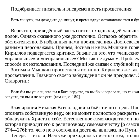
Подчёркивает писатель и вневременность просветления:
Есть минуты, вы доходите до минут, и время вдруг останавливается и буде
Вероятно, приведённый здесь список сходных идей чаньцев
полон. Однако сказанного уже достаточно. Осталось обратить
обстоятельство. В избранных нами произведениях Достоевско
разными персонажами. Причем, Зосима и князь Мышкин горя
Кириллов подвергается критике. Значит ли это, что «чаньские
«правильные» и «неправильные»? Мы так не думаем. Проблема 
способе их использования. Последний же связан с глубиной п
Зосима и Мышкин просветлены истинно. Кириллов же так 
просветления. Главного своего заблуждения он не преодолел.
Ставрогин:
Если бы вы узнали, что вы в Бога веруете, то вы бы и веровали; но так ка
веруете, то вы и не веруете [там же, с. 189].
Злая ирония Николая Всеволодовича бьёт точно в цель. По
опознать собственную веру, он не может полностью раскрыть 
обнаружить Христа в себе. Естественное самораскрытие он п
которая приводит его к религиозному самозванчеству [о самозв
274—276]: то, чего не в состоянии достичь, двигаясь по Пути,
Теперь — итоги. Нам уже приходилось писать о том, что л