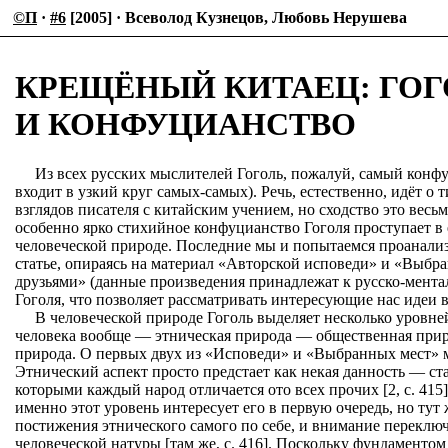
©П
·
#6
[2005] · Всеволод Кузнецов, Любовь Нерушева
КРЕЩЁНЫЙ КИТАЕЦ: ГОГ
И КОНФУЦИАНСТВО
Из всех русских мыслителей Гоголь, пожалуй, самый конфу
входит в узкий круг самых-самых). Речь, естественно, идёт о 
взглядов писателя с китайским учением, но сходство это весьм
особенно ярко стихийное конфуцианство Гоголя проступает в
человеческой природе. Последние мы и попытаемся проанали
статье, опираясь на материал «Авторской исповеди» и «Выбра
друзьями» (данные произведения принадлежат к русско-мента
Гоголя, что позволяет рассматривать интересующие нас идеи в
В человеческой природе Гоголь выделяет несколько уровне
человека вообще — этническая природа — общественная при
природа. О первых двух из «Исповеди» и «Выбранных мест» м
Этнический аспект просто предстает как некая данность — ст
которыми каждый народ отличается ото всех прочих [2, с. 415].
именно этот уровень интересует его в первую очередь, но тут
постижения этнического самого по себе, и внимание переклю
человеческой натуры [там же, с. 416]. Поскольку фундаменто