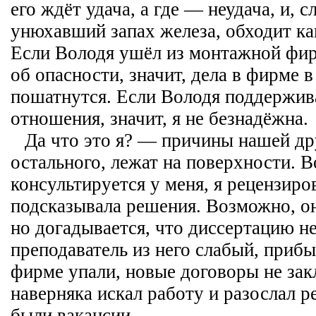
его ждёт удача, а где — неудача, и, с
унюхавший запах железа, обходит ка
Если Володя ушёл из монтажной фи
об опасности, значит, дела в фирме 
пошатнутся. Если Володя поддержив
отношения, значит, я не безнадёжна.
Да что это я? — причины нашей др
остального, лежат на поверхности. В
консультируется у меня, я рецензиро
подсказывала решения. Возможно, он 
но догадывается, что диссертацию н
преподаватель из него слабый, приб
фирме упали, новые договоры не з
наверняка искал работу и разослал р
были вакансии.