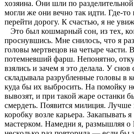
хозяина. Они шли по разделительной
могли же они вечно так идти. Где-то
перейти дорогу. К счастью, я не увиж
Это был кошмарный сон, из тех, ко
проснувшись. Мне снилось, что я р
головы мертвецов на четыре части. 
потемневший фарш. Непонятно, отк
взялись и зачем я это делала. У снов 
складывала разрубленные головы в к
куда бы их выбросить. На помойку н
вывозят, и при такой жаре останки б
смердеть. Появится милиция. Лучше 
коробку возле карьера. Закапывать я
мастерком. Намедни я, размышляя о 
несколько раз повторила — если бы з